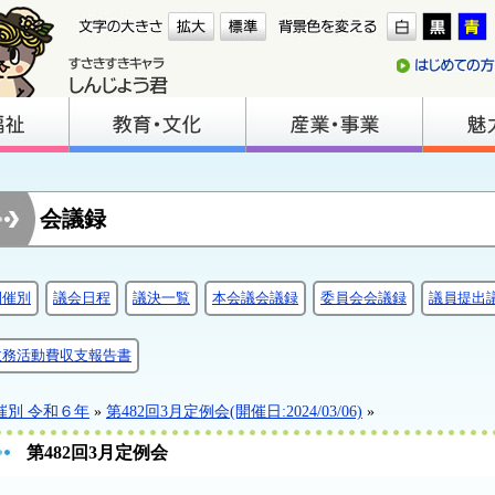
会議録
開催別
議会日程
議決一覧
本会議会議録
委員会会議録
議員提出
政務活動費収支報告書
催別 令和６年
»
第482回3月定例会(開催日:2024/03/06)
»
第482回3月定例会