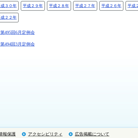
平成３０年
平成２９年
平成２８年
平成２７年
平成２６年
平成
平成２２年
第495回6月定例会
第494回3月定例会
情報保護
アクセシビリティ
広告掲載について