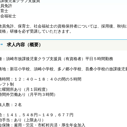
放課後児童クラブ支援員
教員免許
保育士
社会福祉士
教員免許、保育士、社会福祉士の資格保持者については、採用後、秋頃
資格」研修を必ず受講していただきます。
求人内容（概要）
種：須崎市放課後児童クラブ支援員（有資格者）平日５時間勤務
務地：新荘小学校、須崎小学校、多ノ郷小学校、吾桑小学校の放課後児
務時間：１２：４０～１８：４０の間の５時間
シフト制
土曜開所あり（月１回程度）
時間外労働あり（月平均３時間）
集人数：２名
給：１４１，５４８円～１４９，６７７円
勤手当：あり（上限あり）
会保険：雇用・労災・市町村共済・厚生年金加入