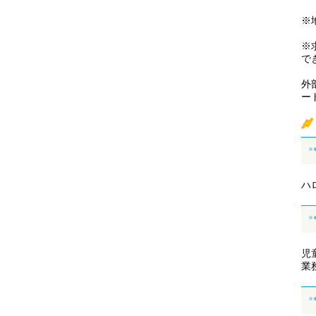
※
※
で
外
ー
ハ
児
業