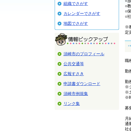
○
組織でさがす
○
○
カレンダーでさがす
○
地図でさがす
※
定
須崎市のプロフィール
職
公共交通等
勤
広報すさき
勤
申請書ダウンロード
※
※
須崎市例規集
※
リンク集
募
月
通
社