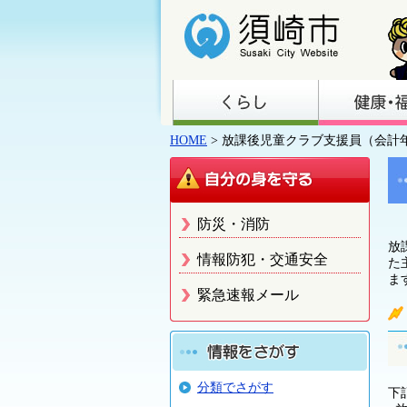
HOME
> 放課後児童クラブ支援員（会計
防災・消防
放
情報防犯・交通安全
た
ま
緊急速報メール
分類でさがす
下