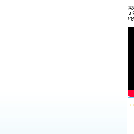
高
３
紹