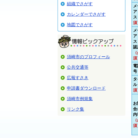
組織でさがす
メ
ア
カレンダーでさがす
ス
須
地図でさがす
メ
ア
ス
認
（
須崎市のプロフィール
須
電
公共交通等
号
広報すさき
タ
ル
申請書ダウンロード
須
須崎市例規集
お
リンク集
合
内
（
須