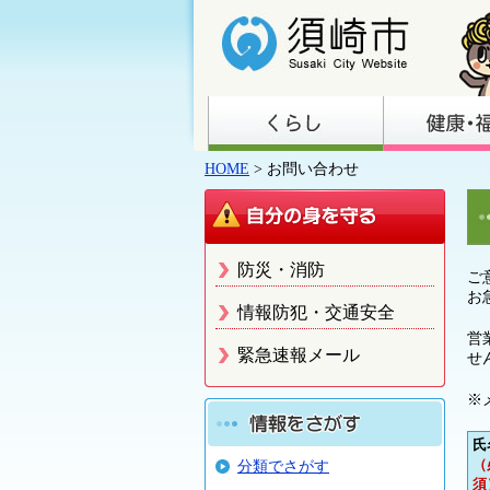
HOME
> お問い合わせ
防災・消防
ご
お
情報防犯・交通安全
営
緊急速報メール
せ
※
氏
（
分類でさがす
須