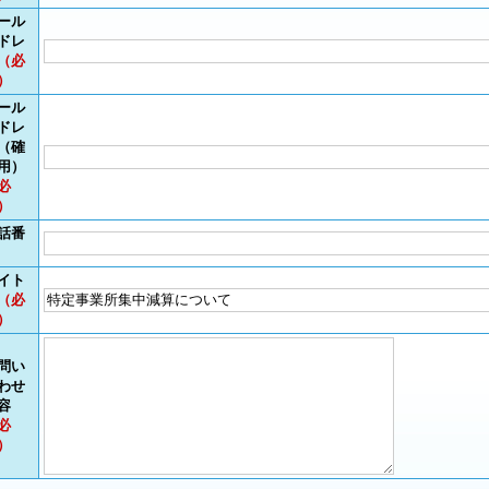
ール
ドレ
（必
）
ール
ドレ
（確
用）
必
）
話番
イト
（必
）
問い
わせ
容
必
）