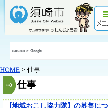
HOME
> 仕事
仕事
【地域おこし協力隊】の募集に