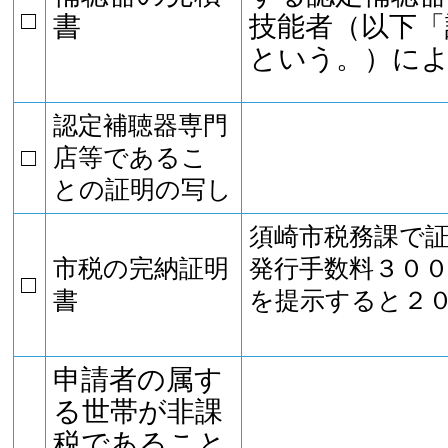
□
書
技能者（以下「
という。）に
認定補聴器専門
□
店等であるこ
との証明の写し
須崎市税務課で
市税の完納証明
発行手数料３０
□
書
を提示すると２
申請者の属す
る世帯が非課
税であること