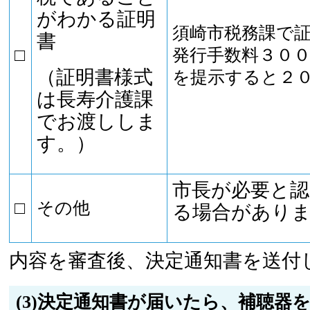
がわかる証明
須崎市税務課で
書
□
発行手数料３０
（証明書様式
を提示すると２
は長寿介護課
でお渡ししま
す。）
市長が必要と
□
その他
る場合があり
内容を審査後、決定通知書を送付
(3)決定通知書が届いたら、補聴器