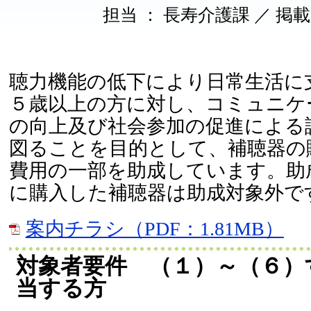
担当 ： 長寿介護課 ／ 掲載日 ：
聴力機能の低下により日常生活に
５歳以上の方に対し、コミュニケ
の向上及び社会参加の促進による
図ることを目的として、補聴器の
費用の一部を助成しています。助
に購入した補聴器は助成対象外で
案内チラシ（PDF：1.81MB）
対象者要件 （１）～（６）
当する方