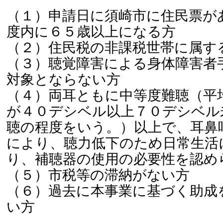
（１）申請日に須崎市に住民票が
度内に６５歳以上になる方
（２）住民税の非課税世帯に属す
（３）聴覚障害による身体障害者
対象とならない方
（４）両耳ともに中等度難聴（平
が４０デシベル以上７０デシベル
聴の程度をいう。）以上で、耳鼻
により、聴力低下のため日常生活
り、補聴器の使用の必要性を認め
（５）市税等の滞納がない方
（６）過去に本事業に基づく助成
い方