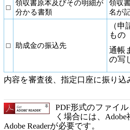
領収書原本及びその明細が
領収
□
分かる書類
名が
（申
もの
□
助成金の振込先
通帳
の写
内容を審査後、指定口座に振り込
PDF形式のファイ
く場合には、Adob
Adobe Readerが必要です。