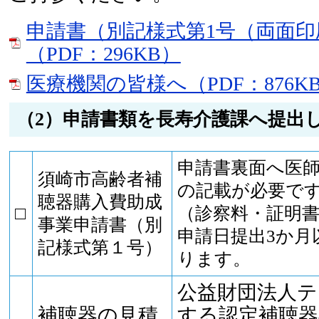
申請書（別記様式第1号（両面印
（PDF：296KB）
医療機関の皆様へ（PDF：876K
（2）申請書類を長寿介護課へ提出
申請書裏面へ医
須崎市高齢者補
の記載が必要で
聴器購入費助成
□
（診察料・証明書
事業申請書（別
申請日提出3か月
記様式第１号）
ります。
公益財団法人
補聴器の見積
する認定補聴器