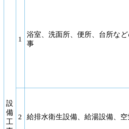
浴室、洗面所、便所、台所など
1
事
設
備
2
給排水衛生設備、給湯設備、空
工