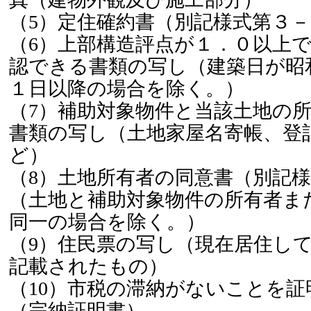
（5）定住確約書（別記様式第３
（6）上部構造評点が１．０以上
認できる書類の写し（建築日が昭
１日以降の場合を除く。）
（7）補助対象物件と当該土地の
書類の写し（土地家屋名寄帳、登
ど）
（8）土地所有者の同意書（別記
（土地と補助対象物件の所有者ま
同一の場合を除く。）
（9）住民票の写し（現在居住し
記載されたもの）
（10）市税の滞納がないことを証
（完納証明書）