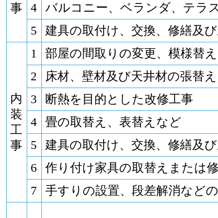
4
バルコニー、ベランダ、テラ
事
5
建具の取付け、交換、修繕及び
1
部屋の間取りの変更、模様替
2
床材、壁材及び天井材の張替え
内
3
断熱を目的とした改修工事
装
4
畳の取替え、表替えなど
工
5
建具の取付け、交換、修繕及び
事
6
作り付け家具の取替えまたは
7
手すりの設置、段差解消など