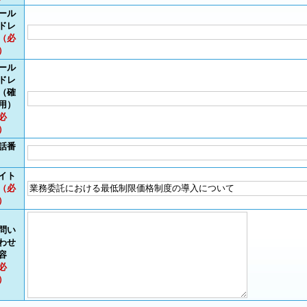
ール
ドレ
（必
）
ール
ドレ
（確
用）
必
）
話番
イト
（必
）
問い
わせ
容
必
）