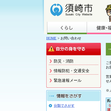
HOME
> お問い合わせ
防災・消防
ご
お
情報防犯・交通安全
営
緊急速報メール
せ
※
氏
（
分類でさがす
須