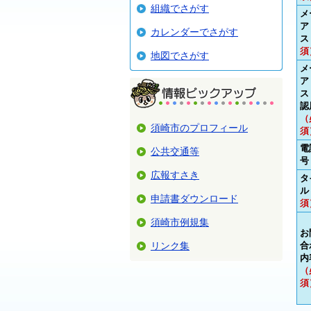
組織でさがす
メ
ア
カレンダーでさがす
ス
須
地図でさがす
メ
ア
ス
認
（
須崎市のプロフィール
須
電
公共交通等
号
広報すさき
タ
ル
申請書ダウンロード
須
須崎市例規集
お
リンク集
合
内
（
須