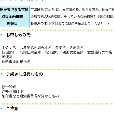
座振替できる市税
市県民税(普通徴収)、固定資産税、軽自動車税、国民健
取扱金融機関
須崎市税の収納取扱いをしている金融機関と全国の郵便
振替日
各納期の末日(前日までに残高を確認してください。)
お申し込み先
土佐くろしお農業協同組合本所、各支所、各出張所
四国銀行・高知信用金庫・高知銀行・四国労働金庫・愛媛銀行の本店
郵便局
須崎市役所税務課
手続きに必要なもの
預金通帳
通帳お届け印
納付書など通知書番号が分かるもの
ご注意