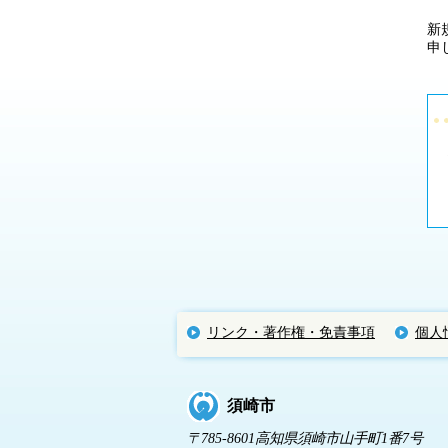
新
申
リンク・著作権・免責事項
個人
須崎市
〒785-8601高知県須崎市山手町1番7号