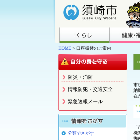
HOME
> 口座振替のご案内
防災・消防
市
情報防犯・交通安全
納
在
緊急速報メール
「
機
分類でさがす
郵