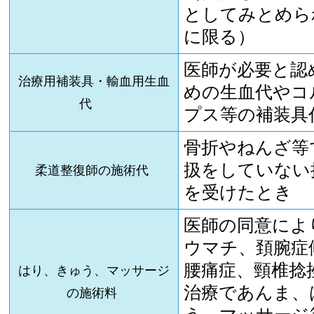
としてみとめら
に限る）
医師が必要と認
治療用補装具・輸血用生血
めの生血代やコ
代
プス等の補装具
骨折やねんざ等
扱をしていない
柔道整復師の施術代
を受けたとき
医師の同意によ
ウマチ、頚腕症
腰痛症、頸椎捻
はり、きゅう、マッサージ
治療であんま、
の施術料