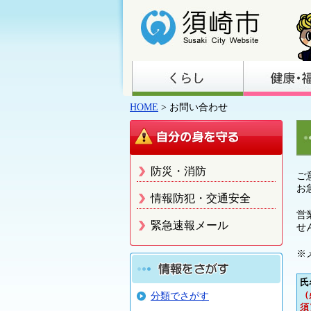
HOME
> お問い合わせ
防災・消防
ご
お
情報防犯・交通安全
営
緊急速報メール
せ
※
氏
（
分類でさがす
須