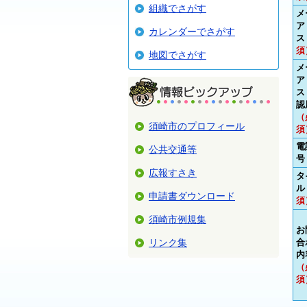
組織でさがす
メ
ア
カレンダーでさがす
ス
須
地図でさがす
メ
ア
ス
認
（
須崎市のプロフィール
須
電
公共交通等
号
広報すさき
タ
ル
申請書ダウンロード
須
須崎市例規集
お
リンク集
合
内
（
須