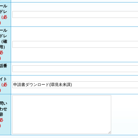
ール
ドレ
（必
）
ール
ドレ
（確
用）
必
）
話番
イト
（必
）
問い
わせ
容
必
）