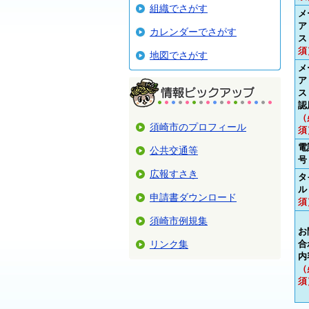
組織でさがす
メ
ア
カレンダーでさがす
ス
須
地図でさがす
メ
ア
ス
認
（
須崎市のプロフィール
須
電
公共交通等
号
広報すさき
タ
ル
申請書ダウンロード
須
須崎市例規集
お
リンク集
合
内
（
須