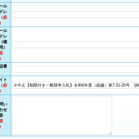
ール
ドレ
（必
）
ール
ドレ
（確
用）
必
）
話番
イト
（必
）
問い
わせ
容
必
）