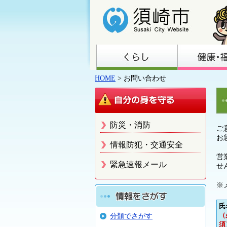
HOME
> お問い合わせ
防災・消防
ご
お
情報防犯・交通安全
営
緊急速報メール
せ
※
氏
（
分類でさがす
須