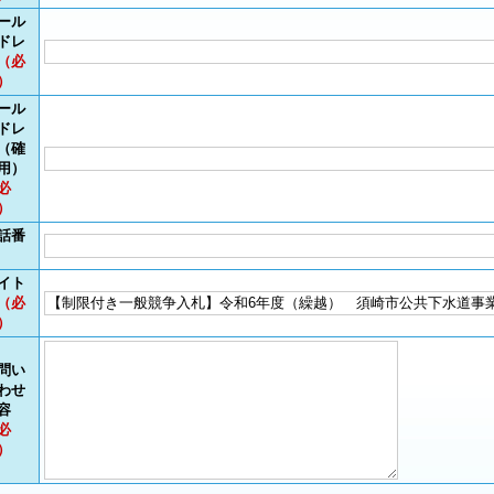
ール
ドレ
（必
）
ール
ドレ
（確
用）
必
）
話番
イト
（必
）
問い
わせ
容
必
）