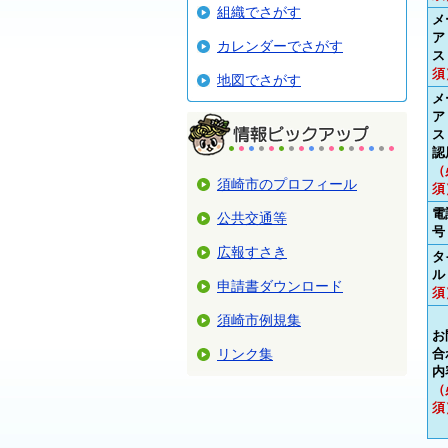
組織でさがす
メ
ア
カレンダーでさがす
ス
須
地図でさがす
メ
ア
ス
認
（
須崎市のプロフィール
須
電
公共交通等
号
広報すさき
タ
ル
申請書ダウンロード
須
須崎市例規集
お
リンク集
合
内
（
須