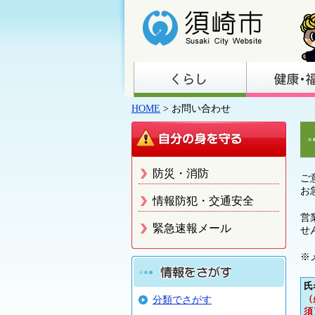
HOME
> お問い合わせ
防災・消防
ご
お
情報防犯・交通安全
営
緊急速報メール
せ
※
氏
（
分類でさがす
須