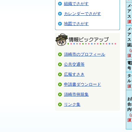
組織でさがす
メ
ア
カレンダーでさがす
ス
須
地図でさがす
メ
ア
ス
認
（
須崎市のプロフィール
須
電
公共交通等
号
広報すさき
タ
ル
申請書ダウンロード
須
須崎市例規集
お
リンク集
合
内
（
須