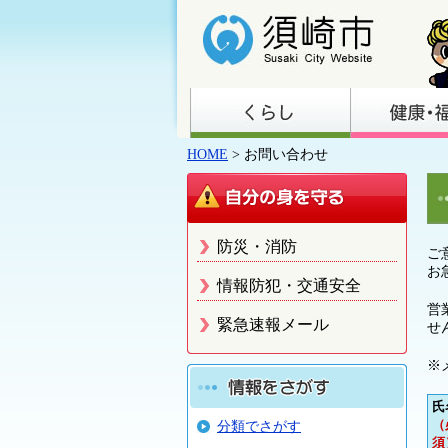
HOME
> お問い合わせ
防災・消防
ご
お
情報防犯・交通安全
営
緊急速報メール
せ
※
氏
（
分類でさがす
須