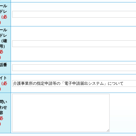
ール
ドレ
（必
）
ール
ドレ
（確
用）
必
）
話番
イト
（必
）
問い
わせ
容
必
）