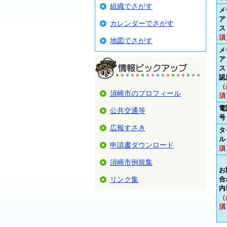
組織でさがす
メ
ア
カレンダーでさがす
ス
須
地図でさがす
メ
ア
ス
認
（
須崎市のプロフィール
須
電
公共交通等
号
広報すさき
タ
ル
申請書ダウンロード
須
須崎市例規集
お
リンク集
合
内
（
須