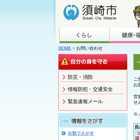
HOME
> お問い合わせ
防災・消防
ご
お
情報防犯・交通安全
営
緊急速報メール
せ
※
氏
（
分類でさがす
須