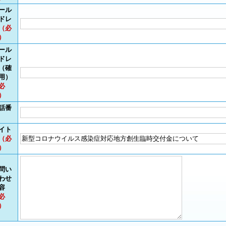
ール
ドレ
（必
）
ール
ドレ
（確
用）
必
）
話番
イト
（必
）
問い
わせ
容
必
）