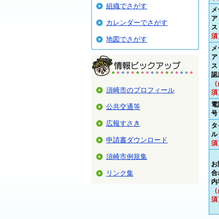
組織でさがす
メ
ア
カレンダーでさがす
ス
須
地図でさがす
メ
ア
ス
認
（
須崎市のプロフィール
須
電
公共交通等
号
広報すさき
タ
ル
申請書ダウンロード
須
須崎市例規集
お
リンク集
合
内
（
須