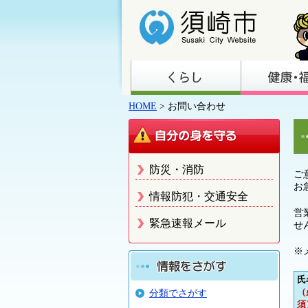
HOME
> お問い合わせ
防災・消防
ご
お
情報防犯・交通安全
営
緊急速報メール
せ
※
氏
（
分類でさがす
須