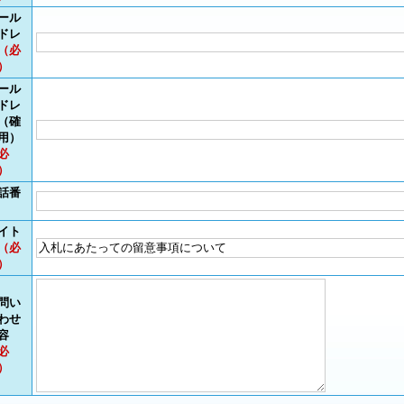
ール
ドレ
（必
）
ール
ドレ
（確
用）
必
）
話番
イト
（必
）
問い
わせ
容
必
）