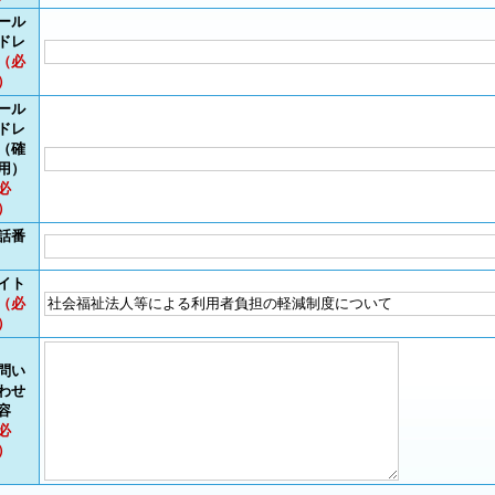
ール
ドレ
（必
）
ール
ドレ
（確
用）
必
）
話番
イト
（必
）
問い
わせ
容
必
）