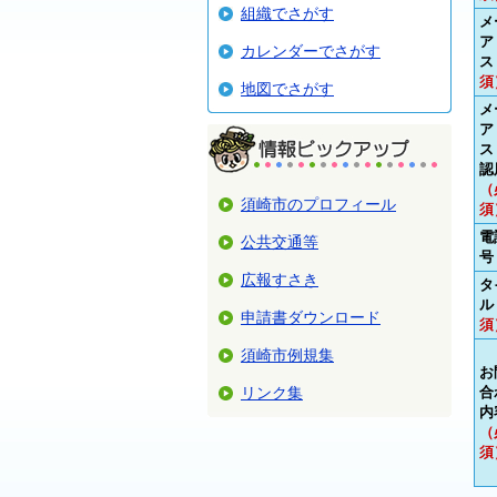
組織でさがす
メ
ア
カレンダーでさがす
ス
須
地図でさがす
メ
ア
ス
認
（
須崎市のプロフィール
須
電
公共交通等
号
広報すさき
タ
ル
申請書ダウンロード
須
須崎市例規集
お
リンク集
合
内
（
須