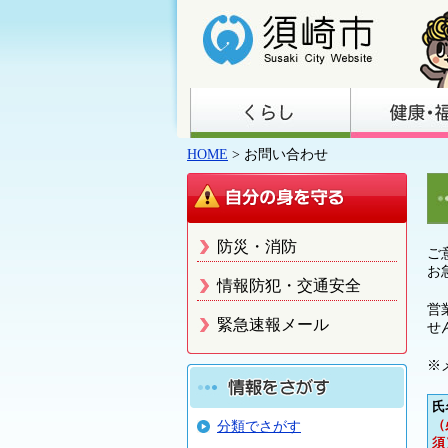
HOME
> お問い合わせ
防災・消防
ご
お
情報防犯・交通安全
営
緊急速報メール
せ
※
氏
（
分類でさがす
須