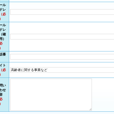
ール
ドレ
（必
）
ール
ドレ
（確
用）
必
）
話番
イト
（必
）
問い
わせ
容
必
）