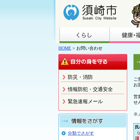
HOME
> お問い合わせ
防災・消防
ご
お
情報防犯・交通安全
営
緊急速報メール
せ
※
氏
（
分類でさがす
須