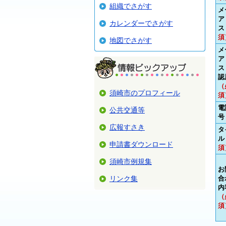
組織でさがす
メ
ア
カレンダーでさがす
ス
須
地図でさがす
メ
ア
ス
認
（
須崎市のプロフィール
須
電
公共交通等
号
広報すさき
タ
ル
申請書ダウンロード
須
須崎市例規集
お
リンク集
合
内
（
須