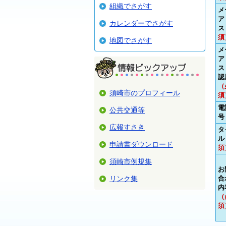
組織でさがす
メ
ア
カレンダーでさがす
ス
須
地図でさがす
メ
ア
ス
認
（
須崎市のプロフィール
須
電
公共交通等
号
広報すさき
タ
ル
申請書ダウンロード
須
須崎市例規集
お
リンク集
合
内
（
須