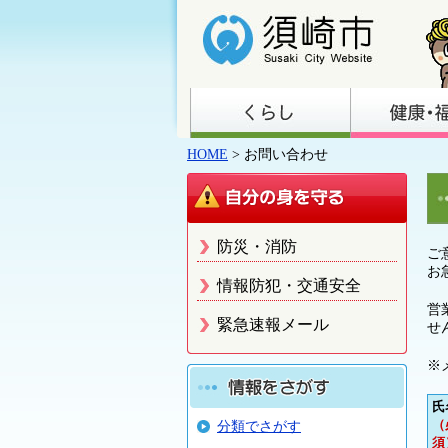
HOME
> お問い合わせ
防災・消防
ご
お
情報防犯・交通安全
営
緊急速報メール
せ
※
氏
（
分類でさがす
須