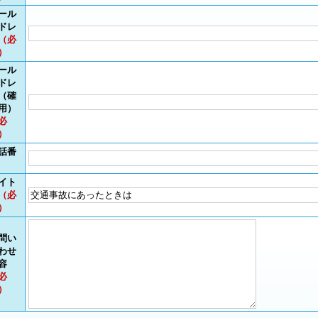
ール
ドレ
（必
）
ール
ドレ
（確
用）
必
）
話番
イト
（必
）
問い
わせ
容
必
）