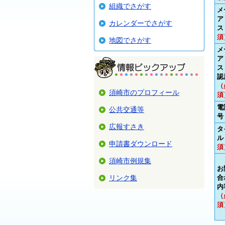
組織でさがす
メ
ア
カレンダーでさがす
ス
須
地図でさがす
メ
ア
ス
認
（
須崎市のプロフィール
須
電
公共交通等
号
広報すさき
タ
ル
申請書ダウンロード
須
須崎市例規集
お
リンク集
合
内
（
須