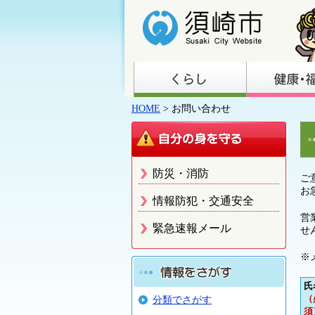
HOME
> お問い合わせ
防災・消防
ご
お
情報防犯・交通安全
営
緊急速報メール
せ
※
氏
（
分類でさがす
須