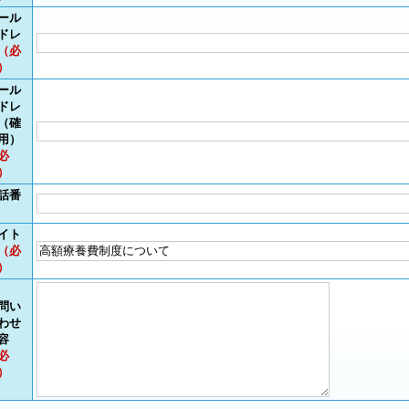
ール
ドレ
（必
）
ール
ドレ
（確
用）
必
）
話番
イト
（必
）
問い
わせ
容
必
）