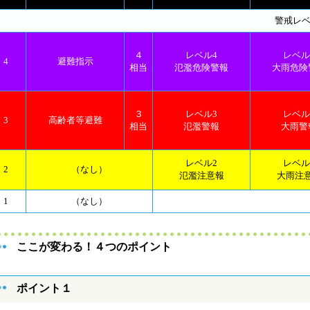
警戒
レ
４
レベル4
レベル
4
避難指示
相当
氾濫危険警報
大雨危険
３
レベル3
レベル
3
高齢者等避難
相当
氾濫警報
大雨警
レベル2
レベル
2
（なし）
氾濫注意報
大雨注
1
（なし）
ここが変わる！４つのポイント
ポイント１