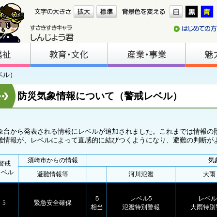
ベル）
防災気象情報について（警戒レベル）
象台から発表される情報にレベルが追加されました。これまでは情報の
難情報が、レベルによって直感的に結びつくようになり、避難の判断が
須崎市
からの
情報
気
警戒
レベル
避難情報等
河川氾濫
大雨
５
レベル5
レベル
5
緊急安全確保
相当
氾濫特別警報
大雨特別