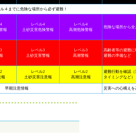
ベル４までに危険な場所から必ず避難！
4
レベル4
レベル4
危険な場所から全
警報
土砂災害危険警報
高潮危険警報
3
レベル3
レベル3
高齢者等
の避難に
報
土砂災害警報
高潮警報
避難の準備など
2
レベル2
レベル2
避難行動を確認（
意報
土砂災害注意報
高潮注意報
タイミングなど）
早期注意情報
災害への心構えを