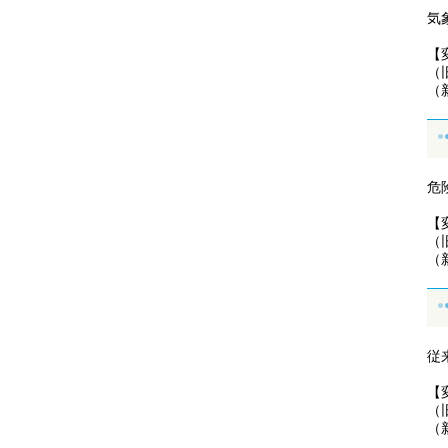
気
【
（
（
危
【
（
（
従
【
（
（
そ