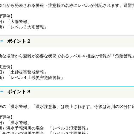
象台から発表される警報・注意報の名称にレベルが付記されます。避難
変更例】
旧）「大雨警報」
新）「レベル３大雨警報」
ポイント２
険な場所から避難が必要な状況であるレベル４相当の情報が「危険警報
変更例】
旧）「土砂災害警戒情報」
新）「レベル４土砂災害危険警報」
ポイント３
来の「洪水警報」「洪水注意報」は廃止されます。今後は河川の区分に
変更例】
旧）「洪水警報」
新）洪水予報河川の場合 「レベル３氾濫警報」
のほかの河川の場合 「レベル３大雨警報」