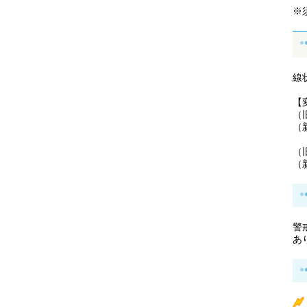
※
線
【
（
（
（
（
警
あ