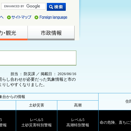
担当 ： 防災課 ／ 掲載日 ： 2026/06/16
照らし合わせが必要だった気象情報と市の
よりしやすくなりました。
象台からの
情報
住
土砂災害
高潮
5
レベル5
レベル5
命の危険、直ちに
警報
土砂災害特別警報
高潮特別警報