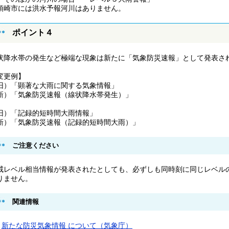
須崎市には洪水予報河川はありません。
ポイント４
状降水帯の発生など極端な現象は新たに「気象防災速報」として発表さ
変更例】
旧）「顕著な大雨に関する気象情報」
新）「気象防災速報（線状降水帯発生）」
旧）「記録的短時間大雨情報」
新）「気象防災速報（記録的短時間大雨）」
ご注意ください
戒レベル相当情報が発表されたとしても、必ずしも同時刻に同じレベル
りません。
関連情報
新たな防災気象情報 について（気象庁）