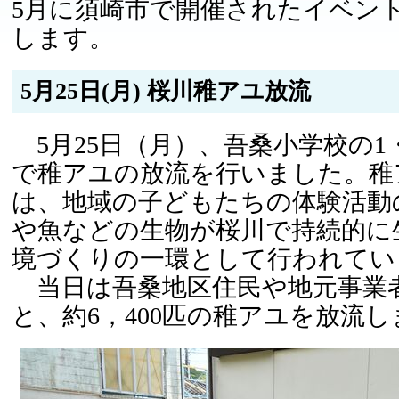
5月に須崎市で開催されたイベン
します。
5月25日(月) 桜川稚アユ放流
5月25日（月）、吾桑小学校の1
で稚アユの放流を行いました。稚
は、地域の子どもたちの体験活動
や魚などの生物が桜川で持続的に
境づくりの一環として行われてい
当日は吾桑地区住民や地元事業
と、約6，400匹の稚アユを放流