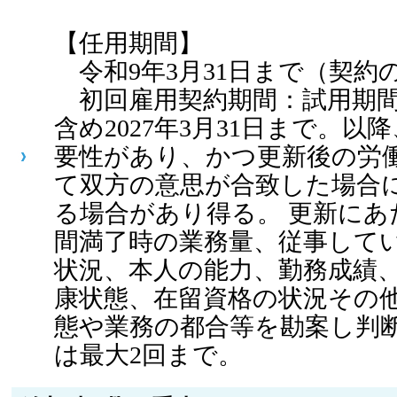
【任用期間】
令和9年3月31日まで（契約
初回雇用契約期間：試用期間
含め2027年3月31日まで。以
要性があり、かつ更新後の労
て双方の意思が合致した場合
る場合があり得る。 更新にあ
間満了時の業務量、従事して
状況、本人の能力、勤務成績
康状態、在留資格の状況その
態や業務の都合等を勘案し判
は最大2回まで。