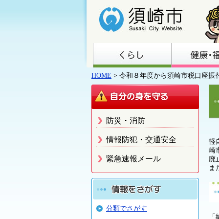
HOME
> 令和８年度から須崎市税口座
防災・消防
情報防犯・交通安全
軽
崎
緊急速報メール
廃
ま
分類でさがす
「