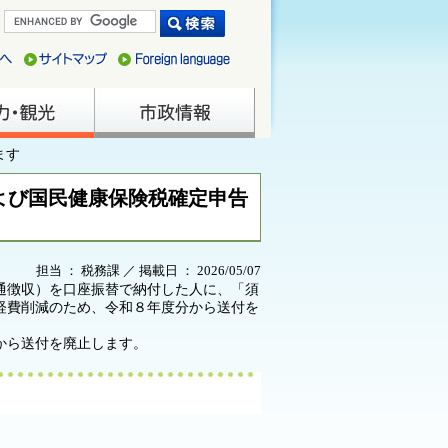
ます
よび国民健康保険税確定申告
担当 ： 税務課 ／ 掲載日 ： 2026/05/07
通徴収）を口座振替で納付した人に、「須
経費削減のため、令和８年度分から送付を
から送付を廃止します。