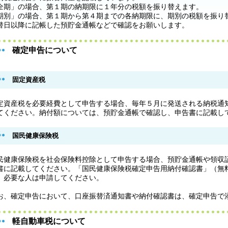
全期」の場合、第１期の納期限に１年分の税額を振り替えます。
期別」の場合、第１期から第４期までの各納期限に、期別の税額を振り
替日以降に記帳した預貯金通帳などで確認をお願いします。
確定申告について
固定資産税
定資産税を必要経費として申告する場合、毎年５月に発送される納税通
てください。納付額については、預貯金通帳で確認し、申告書に記載し
国民健康保険税
民健康保険税を社会保険料控除として申告する場合、預貯金通帳や領収
書に記載してください。「国民健康保険税確定申告用納付確認書」（無
、必要な人は申請してください。
お、確定申告において、口座振替済通知書や納付確認書は、確定申告で
軽自動車税について