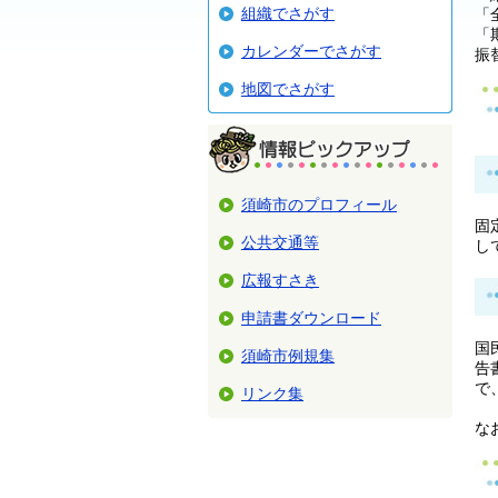
組織でさがす
「
「
カレンダーでさがす
振
地図でさがす
須崎市のプロフィール
固
公共交通等
し
広報すさき
申請書ダウンロード
国
須崎市例規集
告
で
リンク集
な