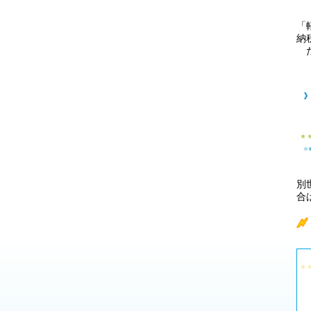
「
納
た
別
合