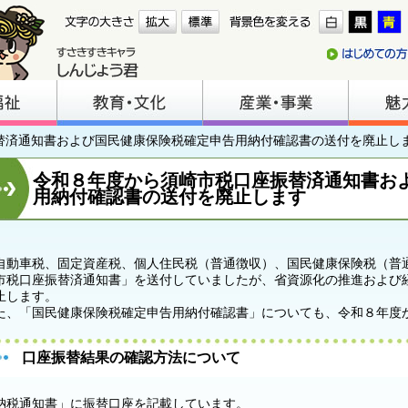
振替済通知書および国民健康保険税確定申告用納付確認書の送付を廃止し
令和８年度から須崎市税口座振替済通知書お
用納付確認書の送付を廃止します
自動車税、固定資産税、個人住民税（普通徴収）、国民健康保険税（普
市税口座振替済通知書」を送付していましたが、省資源化の推進および
止します。
た、「国民健康保険税確定申告用納付確認書」についても、令和８年度
口座振替結果の確認方法について
納税通知書」に振替口座を記載しています。