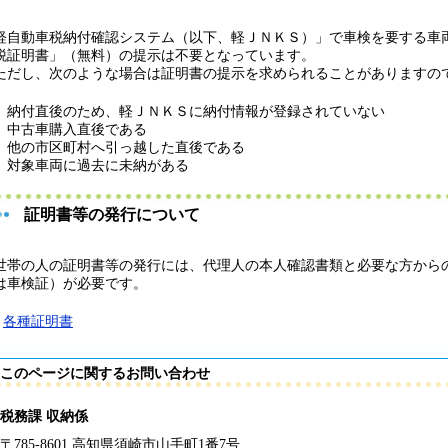
軽自動車税納付確認システム（以下、軽ＪＮＫＳ）」で車検を要する車
税証明書」（無料）の提示は不要となっています。
だし、次のような場合は証明書の提示を求められることがありますの
納付直後のため、軽ＪＮＫＳに納付情報が登録されていない
中古車購入直後である
他の市区町村へ引っ越した直後である
対象車両に過去に未納がある
証明書等の発行について
世帯の人の証明書等の発行には、代理人の本人確認書類と必要な方から
は車検証）が必要です。
各種証明書
このページに関するお問い合わせ
税務課 収納係
〒785-8601 高知県須崎市山手町1番7号