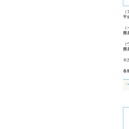
（
平
（
費
（
費
※
各