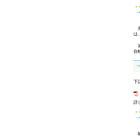
身
は
減
自
下
詳
納