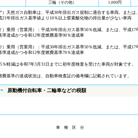
三輪（その他）
1,000円
ア）天然ガス自動車は、平成30年排出ガス規制に適合する車両。または
成21年排出ガス基準値より10％以上窒素酸化物の排出量が少ない車両
イ）乗用（営業用）：平成30年排出ガス基準50％低減、または、平成17
基準達成かつ令和12年度燃費基準90％達成車
ウ）乗用（営業用）：平成30年排出ガス基準50％低減、または、平成17
基準達成かつ令和12年度燃費基準70％達成車
25％軽減は令和7年3月31日までに初年度検査を受けた車両が対象です。
燃費基準の達成状況は、自動車検査証の備考欄に記載されています。
原動機付自転車・二輪車などの税額
車 種 区 分