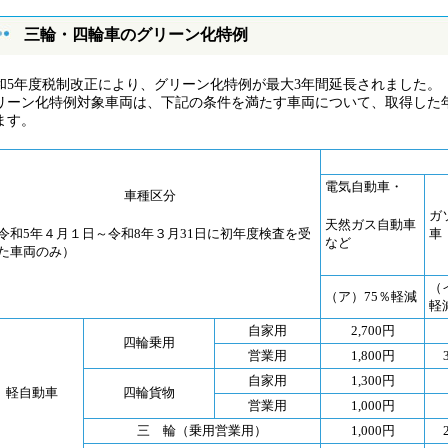
三輪・四輪車のグリーン化特例
和5年度税制改正により、グリーン化特例が最大3年間延長されました。
リーン化特例対象車両は、下記の条件を満たす車両について、取得した
ます。
電気自動車・
車種区分
ガ
天然ガス自動車
令和5年４月１日～令和8年３月31日に初年度検査を受
車
など
た車両のみ）
（
（ア）75％軽減
軽
自家用
2,700円
四輪乗用
営業用
1,800円
自家用
1,300円
軽自動車
四輪貨物
営業用
1,000円
三 輪（乗用営業用）
1,000円