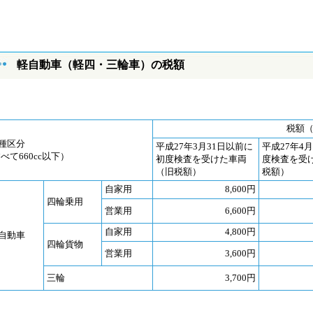
軽自動車（軽四・三輪車）の税額
税額
種区分
平成27年3月31日以前に
平成27年4
すべて660cc以下）
初度検査を受けた車両
度検査を受
（旧税額）
税額）
自家用
8,600円
四輪乗用
営業用
6,600円
自家用
4,800円
自動車
四輪貨物
営業用
3,600円
三輪
3,700円