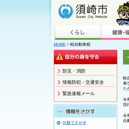
HOME
> 軽自動車税
防災・消防
軽
情報防犯・交通安全
車
た
緊急速報メール
令
現
令
自
分類でさがす