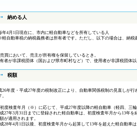
納める人
年4月1日現在に、市内に軽自動車などを所有している人
軽自動車税の納税義務者は所有者です。ただし、以下の場合は、納税
売買において、売主が所有権を保留しているとき。
有者が非課税団体（国および県市町村など）で、使用者が非課税団体以
税額
成26年度・平成27年度の税制改正により、自動車関係税制の見直しが
す。
初度検査年月（※）に応じて、平成27年度以降の軽自動車（軽四、三
成27年3月31日までに登録された軽自動車は、初度検査年月から13年
額が適用されます。
成28年4月1日以後、初度検査年月から起算して13年を超えた軽自動車