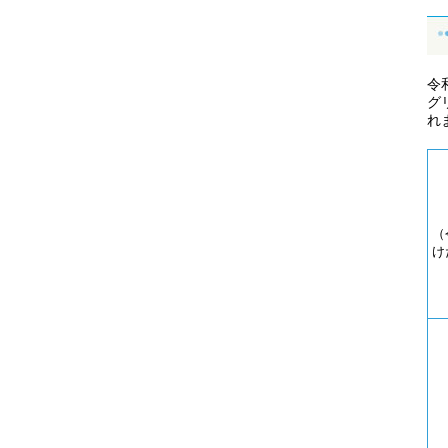
令
グ
れ
（
け