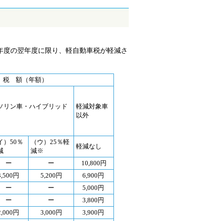
年度の翌年度に限り、軽自動車税が軽減さ
税 額（年額）
ソリン車・ハイブリッド
軽減対象車
以外
イ）50％
（ウ）25％軽
軽減なし
減
減※
ー
ー
10,800円
3,500円
5,200円
6,900円
ー
ー
5,000円
ー
ー
3,800円
2,000円
3,000円
3,900円