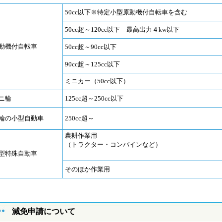
50cc以下※特定小型原動機付自転車を含む
50cc超～120cc以下 最高出力４kw以下
動機付自転車
50cc超～90cc以下
90cc超～125cc以下
ミニカー（50cc以下）
ニ輪
125cc超～250cc以下
輪の小型自動車
250cc超～
農耕作業用
（トラクター・コンバインなど）
型特殊自動車
そのほか作業用
減免申請について