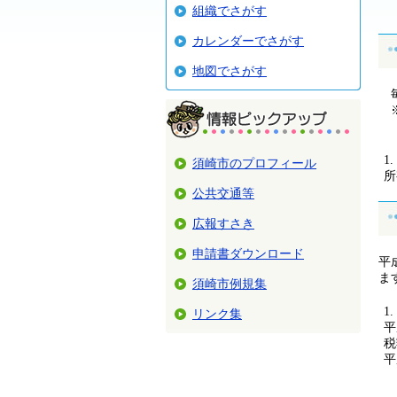
組織でさがす
カレンダーでさがす
地図でさがす
毎
※
須崎市のプロフィール
所
公共交通等
広報すさき
申請書ダウンロード
平
ま
須崎市例規集
リンク集
平
税
平