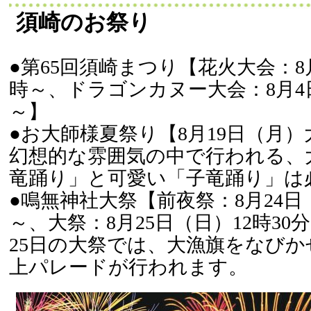
須崎のお祭り
●第65回須崎まつり【花火大会：8
時～、ドラゴンカヌー大会：8月4
～】
●お大師様夏祭り【8月19日（月）
幻想的な雰囲気の中で行われる、
竜踊り」と可愛い「子竜踊り」は
●鳴無神社大祭【前夜祭：8月24日
～、大祭：8月25日（日）12時30
25日の大祭では、大漁旗をなびか
上パレードが行われます。