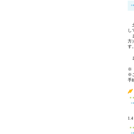
土
し
ま
方
す
ま
※
※
手
1.