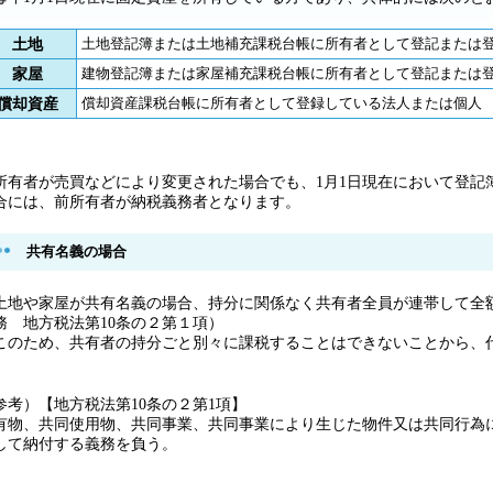
土地
土地登記簿または土地補充課税台帳に所有者として登記または
家屋
建物登記簿または家屋補充課税台帳に所有者として登記または
償却資産
償却資産課税台帳に所有者として登録している法人または個人
所有者が売買などにより変更された場合でも、1月1日現在において登記
合には、前所有者が納税義務者となります。
共有名義の場合
地や家屋が共有名義の場合、持分に関係なく共有者全員が連帯して全
務 地方税法第10条の２第１項）
のため、共有者の持分ごと別々に課税することはできないことから、
。
参考）【地方税法第10条の２第1項】
有物、共同使用物、共同事業、共同事業により生じた物件又は共同行為
して納付する義務を負う。