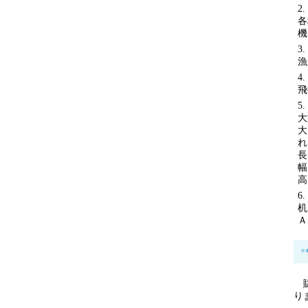
各
機
漁
飛
大
大
れ
長
幅
高
机
Ａ
賦
り