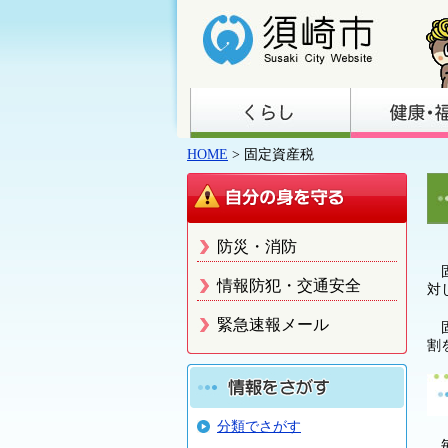
HOME
> 固定資産税
防災・消防
固
情報防犯・交通安全
対
緊急速報メール
固
割
分類でさがす
毎