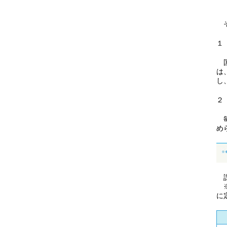
そ
１
国
は
し
２
毎
め
課
※
に