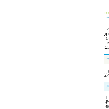
償
月
（
申
ご
会
業
看
鉄