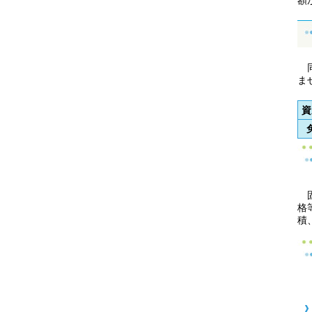
額
同
ま
資
固
格
積