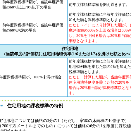
前年度課税標準額が、当該年度評価
前年度課税標準額を据え置きます。
額の60%以上70%以下の場合
前年度課税標準額に当該年度評価額
加えた額を課税標準額とします。
前年度課税標準額が、当該年度評価
ただし（イ）により計算した額が、
額の60%未満の場合
度評価額の60%を上回る場合は60%
し、20%を下回る場合は20%相当額
準額となります。
住宅用地
（当該年度の評価額に住宅用地特例率(1/6または1/3)を掛けた額と比べ
前年度課税標準額に当該年度評価額
用地特例率を乗じた額の5%を加え
税標準額とします。
年度課税標準額が、100%未満の場合
ただし、計算した額が、当該年度評
住宅用地特例率を乗じた額の20%を
場合は20%相当額が課税標準額とな
す。
住宅用地の課税標準の特例
宅用地については価格の3分の1（ただし、家屋の床面積の10倍まで）
き200平方メートルまでのもの）については価格の6分の1を限度に課税