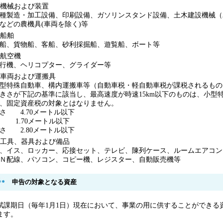
機械および装置
種製造・加工設備、印刷設備、ガソリンスタンド設備、土木建設機械（
などの農機具(車両を除く)等
船舶
船、貨物船、客船、砂利採掘船、遊覧船、ボート等
航空機
行機、ヘリコプター、グライダー等
車両および運搬具
型特殊自動車、構内運搬車等（自動車税・軽自動車税が課税されるもの
きさが下記の基準に該当し、最高速度が時速15km以下のものは、小型特
、固定資産税の対象とはなりません。
さ 4.70メートル以下
 1.70メートル以下
さ 2.80メートル以下
工具、器具および備品
、イス、ロッカー、応接セット、テレビ、陳列ケース、ルームエアコン
Ｎ配線、パソコン、コピー機、レジスター、自動販売機等
申告の対象となる資産
課期日（毎年1月1日）現在において、事業の用に供することができる
ます。