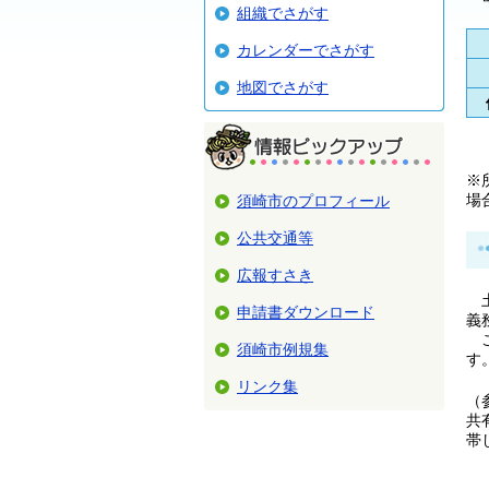
組織でさがす
カレンダーでさがす
地図でさがす
※
場
須崎市のプロフィール
公共交通等
広報すさき
土
申請書ダウンロード
義
こ
須崎市例規集
す
リンク集
（
共
帯