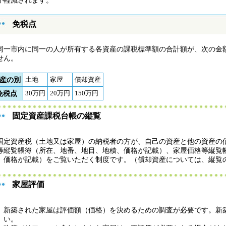
が軽減されます。
免税点
一市内に同一の人が所有する各資産の課税標準額の合計額が、次の金
せん。
産の別
土地
家屋
償却資産
免税点
30万円
20万円
150万円
固定資産課税台帳の縦覧
定資産税（土地又は家屋）の納税者の方が、自己の資産と他の資産の
等縦覧帳簿（所在、地番、地目、地積、価格が記載）、家屋価格等縦覧
、価格が記載）をご覧いただく制度です。（償却資産については、縦覧
家屋評価
新築された家屋は評価額（価格）を決めるための調査が必要です。新
い。