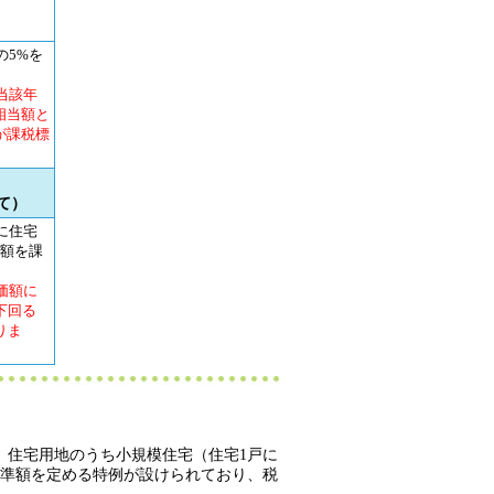
の5%を
当該年
相当額と
が課税標
て）
に住宅
た額を課
価額に
下回る
りま
、住宅用地のうち小規模住宅（住宅1戸に
標準額を定める特例が設けられており、税