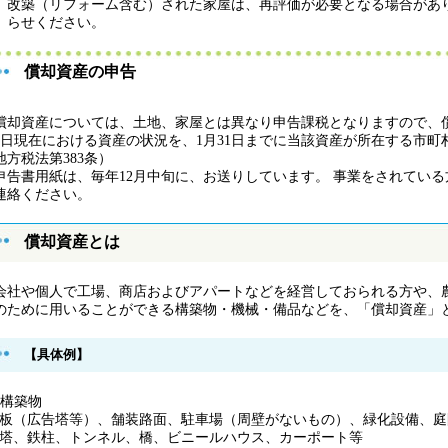
改築（リフォーム含む）された家屋は、再評価が必要となる場合があ
らせください。
償却資産の申告
却資産については、土地、家屋とは異なり申告課税となりますので、償
1日現在における資産の状況を、1月31日までに当該資産が所在する市
地方税法第383条）
告書用紙は、毎年12月中旬に、お送りしています。 事業をされてい
連絡ください。
償却資産とは
社や個人で工場、商店およびアパートなどを経営しておられる方や、
のために用いることができる構築物・機械・備品などを、「償却資産」
【具体例】
構築物
板（広告塔等）、舗装路面、駐車場（周壁がないもの）、緑化設備、庭
塔、鉄柱、トンネル、橋、ビニールハウス、カーポート等