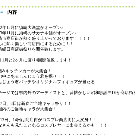
内容
022年12月に須崎大漁堂がオープン♪
023年11月に須崎のサカナ本舗がオープン♪
崎市商店街が熱く盛り上がっております！！！！
らに熱く楽しい商店街にするために！！
崎縁日商店街祭りを開催致します。
2月1月と2ヶ月に渡り4回開催致します！
店&キッチンカーが大集合！
の中にあるしんじょう君を探せ！！
んじょう君バッチやオリジナルフィギュアが当たる！
テージでは県内外のアーティストと、昔懐かしい昭和歌謡曲DJが商店街
月7日、8日は新春ご当地キャラ祭り！！
国内のご当地キャラが大集合！！
月13日、14日は商店街がコスプレ商店街に大変身！！
なさんも見たことあるコスプレヤーに出会えるかも！！！