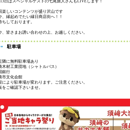
月13日はスペシャルゲストの七尾旅人さんもLIVEします！
回楽しいコンテンツが盛り沢山です
ひ、縁起めでたい縁日商店街へ！！
待ちしております。
ひ、皆さまお誘い合わせの上、お越しください。
駐車場
近隣に無料駐車場あり
崎木材工業団地（シャトルバス）
国銀行
崎市文化会館
程により駐車場が変わります。ご注意ください。
板をご確認下さいませ。