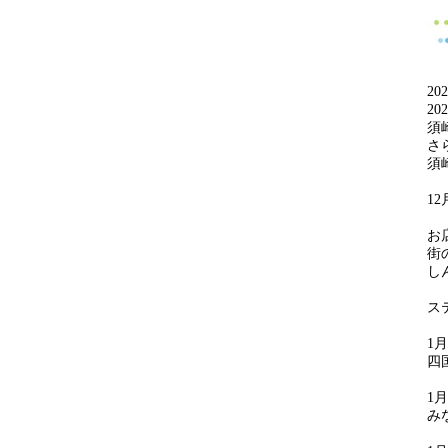
2
2
須
さ
須
1
お
街
し
ス
1
四
1
み