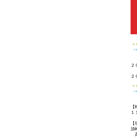
２
２
【
１
【
須
高