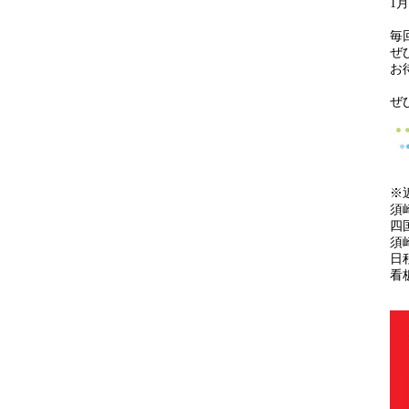
1
毎
ぜ
お
ぜ
※
須
四
須
日
看