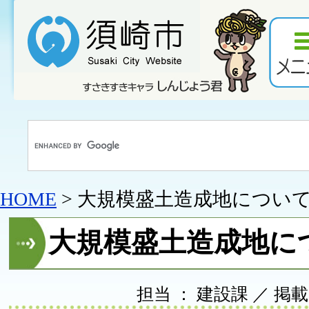
HOME
> 大規模盛土造成地につい
大規模盛土造成地に
担当 ： 建設課 ／ 掲載日 