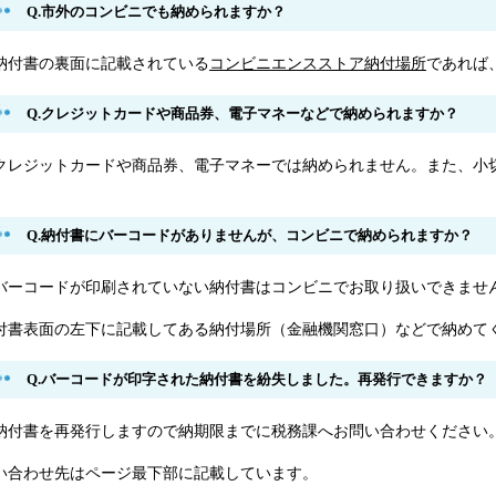
Q.市外のコンビニでも納められますか？
.納付書の裏面に記載されている
コンビニエンスストア納付場所
であれば
Q.クレジットカードや商品券、電子マネーなどで納められますか？
.クレジットカードや商品券、電子マネーでは納められません。また、小
。
Q.納付書にバーコードがありませんが、コンビニで納められますか？
.バーコードが印刷されていない納付書はコンビニでお取り扱いできませ
付書表面の左下に記載してある納付場所（金融機関窓口）などで納めて
Q.バーコードが印字された納付書を紛失しました。再発行できますか？
.納付書を再発行しますので納期限までに税務課へお問い合わせください
い合わせ先はページ最下部に記載しています。