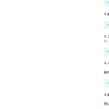
A
A
い
A
納
A
問