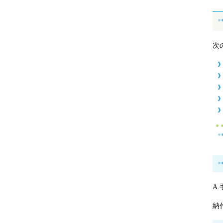
次
A
納