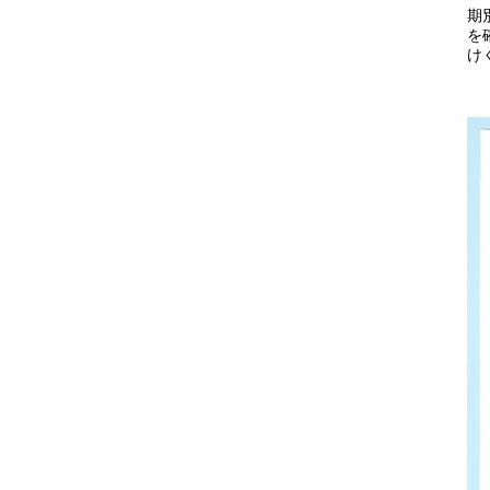
期
を
け