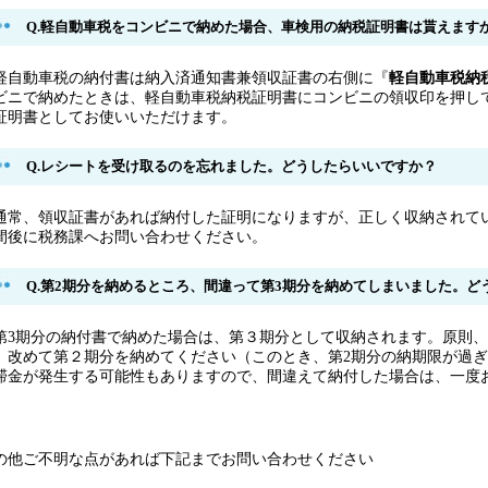
Q.軽自動車税をコンビニで納めた場合、車検用の納税証明書は貰えます
.軽自動車税の納付書は納入済通知書兼領収証書の右側に『
軽自動車税納
ビニで納めたときは、軽自動車税納税証明書にコンビニの領収印を押し
証明書としてお使いいただけます。
Q.レシートを受け取るのを忘れました。どうしたらいいですか？
.通常、領収証書があれば納付した証明になりますが、正しく収納されて
間後に税務課へお問い合わせください。
Q.第2期分を納めるところ、間違って第3期分を納めてしまいました。ど
.第3期分の納付書で納めた場合は、第３期分として収納されます。原則
、改めて第２期分を納めてください（このとき、第2期分の納期限が過
滞金が発生する可能性もありますので、間違えて納付した場合は、一度
の他ご不明な点があれば下記までお問い合わせください