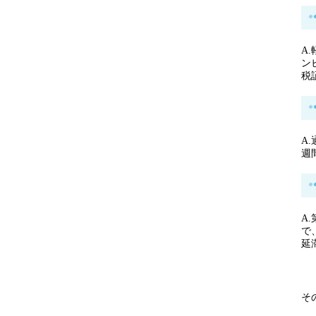
A
ン
税
A
週
A
で
延
そ