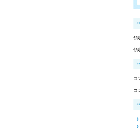
領
領
コ
コ