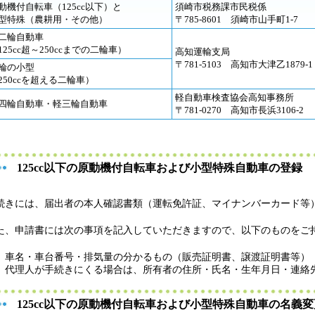
動機付自転車（125cc以下）と
須崎市税務課市民税係
型特殊（農耕用・その他）
〒785-8601 須崎市山手町1-7
二輪自動車
125cc超～250ccまでの二輪車）
高知運輸支局
〒781-5103 高知市大津乙1879-1
輪の小型
250ccを超える二輪車）
軽自動車検査協会高知事務所
四輪自動車・軽三輪自動車
〒781-0270 高知市長浜3106-2
125cc以下の原動機付自転車および小型特殊自動車の登録
続きには、届出者の本人確認書類（運転免許証、マイナンバーカード等
た、申請書には次の事項を記入していただきますので、以下のものをご
車名・車台番号・排気量の分かるもの（販売証明書、譲渡証明書等）
代理人が手続きにくる場合は、所有者の住所・氏名・生年月日・連絡
125cc以下の原動機付自転車および小型特殊自動車の名義変