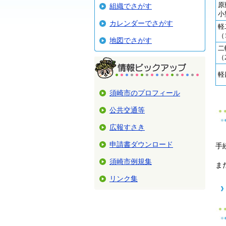
原
組織でさがす
小
カレンダーでさがす
軽
（
地図でさがす
二
（
軽
須崎市のプロフィール
公共交通等
広報すさき
申請書ダウンロード
手
須崎市例規集
ま
リンク集