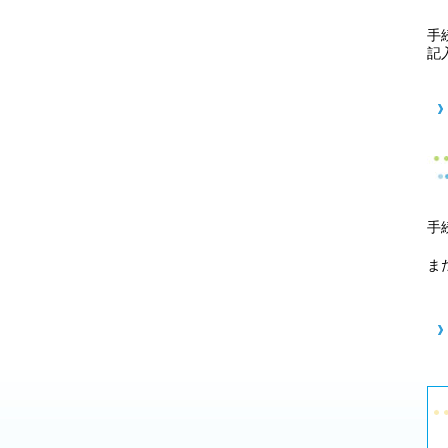
手
記
手
ま