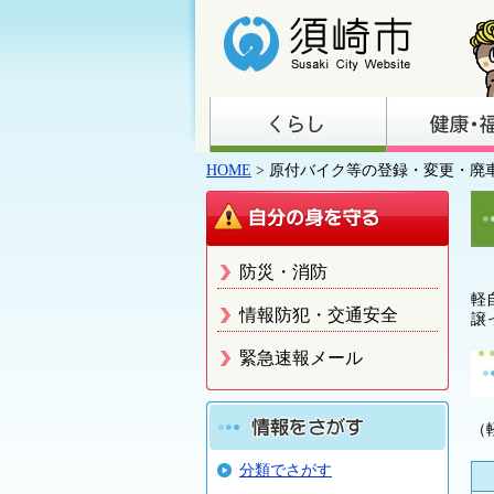
HOME
> 原付バイク等の登録・変更・廃
防災・消防
軽
情報防犯・交通安全
譲
緊急速報メール
（
分類でさがす