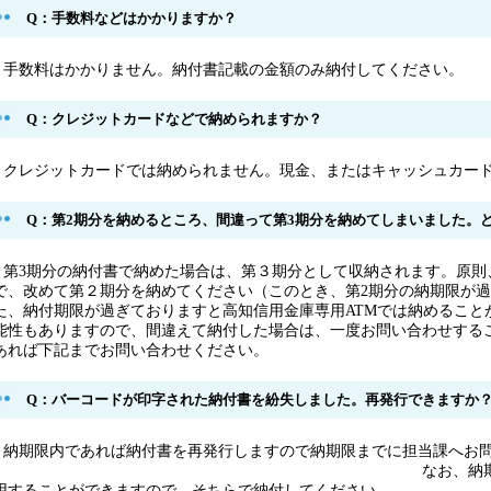
Q：手数料などはかかりますか？
：手数料はかかりません。
納付書記載の金額のみ納付してください。
Q：クレジットカードなどで納められますか？
：クレジットカードでは納められません。現金、またはキャッシュカー
Q：第2期分を納めるところ、間違って第3期分を納めてしまいました。
：第3期分の納付書で納めた場合は、第３期分として収納されます。原則
で、改めて第２期分を納めてください（このとき、第2期分の納期限が
た、納付期限が過ぎておりますと高知信用金庫専用ATMでは納めること
能性もありますので、間違えて納付した場合は、一度お問い合わせする
あれば下記までお問い合わせください。
Q：バーコードが印字された納付書を紛失しました。再発行できますか
：納期限内であれば納付書を再発行しますので納期限までに担当課へお
い。 なお、納期限の過ぎた納付書
用することができますので、そちらで納付してください。