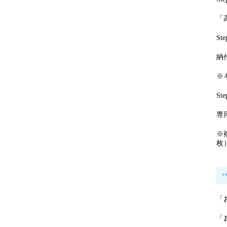
「
S
納
※
S
専
※
枚
「
「