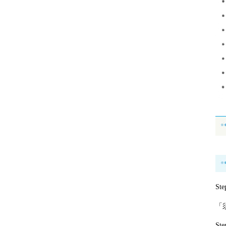
S
「
S