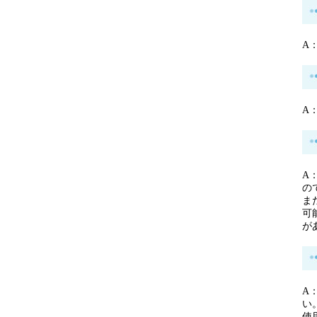
A
A
A
の
ま
可
が
A
使