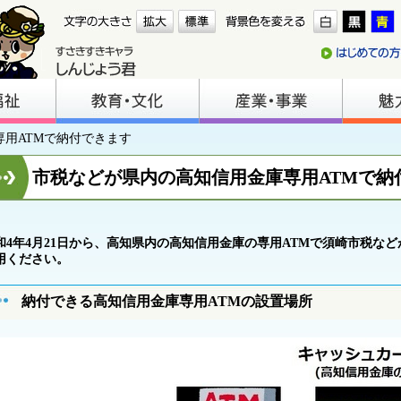
専用ATMで納付できます
市税などが県内の高知信用金庫専用ATMで納
和4年4月21日から、高知県内の高知信用金庫の専用ATMで須崎市税な
用ください。
納付できる高知信用金庫専用ATMの設置場所