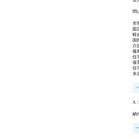
問
市県
固定
軽自
国民
介護
後期
住宅
保育
住
水道
A
納