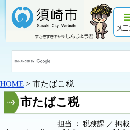
HOME
> 市たばこ税
市たばこ税
担当 ： 税務課 ／ 掲載日 