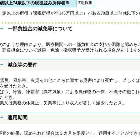
0歳以上74歳以下の現役並み所得者※
3割負担
一定以上の所得（課税所得が年145万円以上）がある70歳以上74歳以
一部負担金の減免等について
のような理由により、医療機関への一部負担金の支払が困難と認めら
一部負担金について減額・免除・徴収猶予が受けられる場合があります
減免等の要件
震災、風水害、火災その他これらに類する災害により死亡し、若しくは
を受けたとき。
ばつ、冷害、凍霜害（異常気象）による農作物の不作、不漁その他これ
たとき。
業又は業務の休廃止、失業等により収入が著しく減少したとき。
適用期間
査の結果、認められた場合は３カ月を限度とし、適用することができ