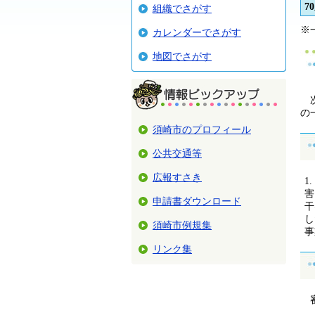
7
組織でさがす
※
カレンダーでさがす
地図でさがす
次
の
須崎市のプロフィール
公共交通等
広報すさき
害
申請書ダウンロード
干
し
須崎市例規集
事
リンク集
審