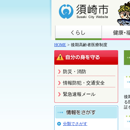
HOME
> 後期高齢者医療制度
防災・消防
情報防犯・交通安全
緊急速報メール
後
る
証
分類でさがす