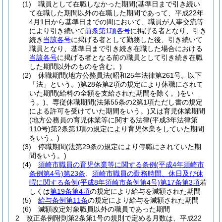
(1)
職員として在職しなかった期間
(基準日まで引き続い
て在職した期間以外の在職した期間であって、平成22年
4月1日から基準日までの間において、職員が人事交流等
により引き続いて
前条第1項各号
に掲げる者となり、引き
続き
当該各号
に掲げる者として勤務した後、引き続いて
職員となり、基準日まで引き続き在職した場合における
当該各号
に掲げる者となる前の職員として引き続き在職
した期間以外のものを含む。)
(2)
休職期間
(地方公務員法
(昭和25年法律第261号。以下
「法」という。)
第28条第2項の規定により休職にされて
いた期間
(給料の全額を支給された期間を除く。)
をい
う。)
、専従休職期間
(法第55条の2第1項ただし書の規定
による許可を受けていた期間をいう。)
又は育児休業期間
(地方公務員の育児休業等に関する法律
(平成3年法律第
110号)
第2条第1項の規定により育児休業をしていた期間
をいう。)
(3)
停職期間
(法第29条の規定により停職にされていた期
間をいう。)
(4)
須崎市職員の育児休業等に関する条例
(平成4年須崎市
条例第4号)
第23条
、
須崎市職員の勤務時間、休日及び休
暇に関する条例
(平成8年須崎市条例第4号)
第17条第3項
若
しくは
第19条第4項
の規定により給与を減額された期間
(5)
給与条例第11条
の規定により給与を減額された期間
(6)
減額改定対象職員以外の職員であった期間
2
改正条例附則第2条第1号の規則で定める月数は、平成22