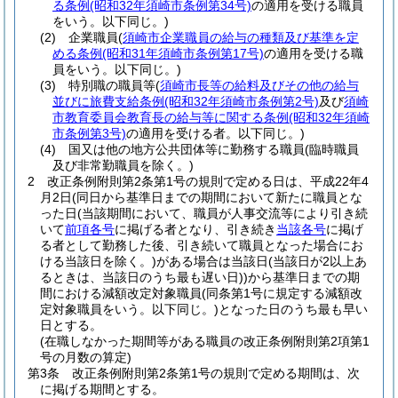
る条例
(昭和32年須崎市条例第34号)
の適用を受ける職員
をいう。以下同じ。)
(2)
企業職員
(
須崎市企業職員の給与の種類及び基準を定
める条例
(昭和31年須崎市条例第17号)
の適用を受ける職
員をいう。以下同じ。)
(3)
特別職の職員等
(
須崎市長等の給料及びその他の給与
並びに旅費支給条例
(昭和32年須崎市条例第2号)
及び
須崎
市教育委員会教育長の給与等に関する条例
(昭和32年須崎
市条例第3号)
の適用を受ける者。以下同じ。)
(4)
国又は他の地方公共団体等に勤務する職員
(臨時職員
及び非常勤職員を除く。)
2
改正条例附則第2条第1号の規則で定める日は、平成22年4
月2日
(同日から基準日までの期間において新たに職員とな
った日
(当該期間において、職員が人事交流等により引き続
いて
前項各号
に掲げる者となり、引き続き
当該各号
に掲げ
る者として勤務した後、引き続いて職員となった場合にお
ける当該日を除く。)
がある場合は当該日
(当該日が2以上あ
るときは、当該日のうち最も遅い日)
)
から基準日までの期
間における減額改定対象職員
(同条第1号に規定する減額改
定対象職員をいう。以下同じ。)
となった日のうち最も早い
日とする。
(在職しなかった期間等がある職員の改正条例附則第2項第1
号の月数の算定)
第3条
改正条例附則第2条第1号の規則で定める期間は、次
に掲げる期間とする。