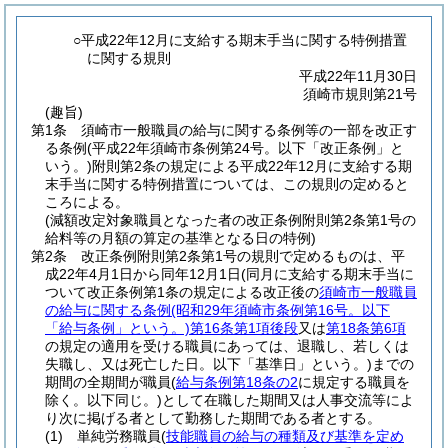
○平成22年12月に支給する期末手当に関する特例措置
に関する規則
平成22年11月30日
須崎市規則第21号
(趣旨)
第1条
須崎市一般職員の給与に関する条例等の一部を改正す
る条例
(平成22年須崎市条例第24号。以下「改正条例」と
いう。)
附則第2条の規定による平成22年12月に支給する期
末手当に関する特例措置については、この規則の定めると
ころによる。
(減額改定対象職員となった者の改正条例附則第2条第1号の
給料等の月額の算定の基準となる日の特例)
第2条
改正条例附則第2条第1号の規則で定めるものは、平
成22年4月1日から同年12月1日
(同月に支給する期末手当に
ついて改正条例第1条の規定による改正後の
須崎市一般職員
の給与に関する条例
(昭和29年須崎市条例第16号。以下
「給与条例」という。)
第16条第1項後段
又は
第18条第6項
の規定の適用を受ける職員にあっては、退職し、若しくは
失職し、又は死亡した日。以下「基準日」という。)
までの
期間の全期間が職員
(
給与条例第18条の2
に規定する職員を
除く。以下同じ。)
として在職した期間又は人事交流等によ
り次に掲げる者として勤務した期間である者とする。
(1)
単純労務職員
(
技能職員の給与の種類及び基準を定め