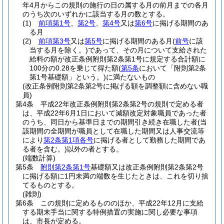
年4月からこの規則の施行の日の属する月の前月までの各月
のうち次のいずれかに該当する月の数とする。
(1)
前項第1号
、
第2号
、
第4号
又は
第6号
に掲げる期間のあ
る月
(2)
前項第3号
又は
第5号
に掲げる期間のある月
(
前号
に該
当する月を除く。)
であって、その月について支給された
給料の額が改正条例附則第2条第1号に規定する合計額に
100分の0.28を乗じて得た額
(
第5条
において「附則第2条
第1号基礎額」という。)
に満たないもの
(改正条例附則第2条第2号に掲げる額を調整額に含めない職
員)
第4条
平成22年改正条例附則第2条第2号の規則で定める者
は、平成22年6月1日において減額改定対象職員であった者
のうち、同日から基準日までの期間引き続き在職した者
(当
該期間の全期間が職員として在職した期間又は人事交流等
により
第2条第1項各号
に掲げる者として勤務した期間であ
る者を含む。)
以外の者とする。
(端数計算)
第5条
附則第2条第1号
基礎額又は改正条例附則第2条第2号
に掲げる額に1円未満の端数を生じたときは、これを切り捨
てるものとする。
(雑則)
第6条
この規則に定めるもののほか、平成22年12月に支給
する期末手当に関する特例措置の実施に関し必要な事項
は、市長が定める。