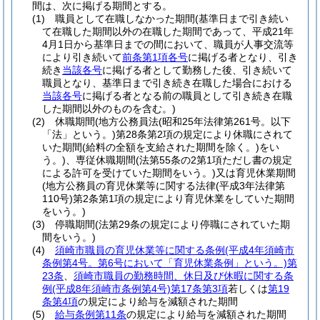
間は、次に掲げる期間とする。
(1)
職員として在職しなかった期間
(基準日まで引き続い
て在職した期間以外の在職した期間であって、平成21年
4月1日から基準日までの間において、職員が人事交流等
により引き続いて
前条第1項各号
に掲げる者となり、引き
続き
当該各号
に掲げる者として勤務した後、引き続いて
職員となり、基準日まで引き続き在職した場合における
当該各号
に掲げる者となる前の職員として引き続き在職
した期間以外のものを含む。)
(2)
休職期間
(地方公務員法
(昭和25年法律第261号。以下
「法」という。)
第28条第2項の規定により休職にされて
いた期間
(給料の全額を支給された期間を除く。)
をい
う。)
、専従休職期間
(法第55条の2第1項ただし書の規定
による許可を受けていた期間をいう。)
又は育児休業期間
(地方公務員の育児休業等に関する法律
(平成3年法律第
110号)
第2条第1項の規定により育児休業をしていた期間
をいう。)
(3)
停職期間
(法第29条の規定により停職にされていた期
間をいう。)
(4)
須崎市職員の育児休業等に関する条例
(平成4年須崎市
条例第4号。第6号において「育児休業条例」という。)
第
23条
、
須崎市職員の勤務時間、休日及び休暇に関する条
例
(平成8年須崎市条例第4号)
第17条第3項
若しくは
第19
条第4項
の規定により給与を減額された期間
(5)
給与条例第11条
の規定により給与を減額された期間