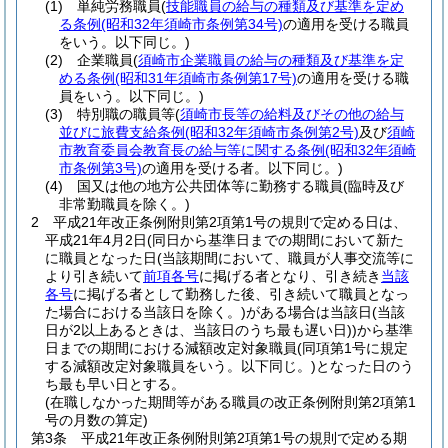
(1)
単純労務職員
(
技能職員の給与の種類及び基準を定め
る条例
(昭和32年須崎市条例第34号)
の適用を受ける職員
をいう。以下同じ。)
(2)
企業職員
(
須崎市企業職員の給与の種類及び基準を定
める条例
(昭和31年須崎市条例第17号)
の適用を受ける職
員をいう。以下同じ。)
(3)
特別職の職員等
(
須崎市長等の給料及びその他の給与
並びに旅費支給条例
(昭和32年須崎市条例第2号)
及び
須崎
市教育委員会教育長の給与等に関する条例
(昭和32年須崎
市条例第3号)
の適用を受ける者。以下同じ。)
(4)
国又は他の地方公共団体等に勤務する職員
(臨時及び
非常勤職員を除く。)
2
平成21年改正条例附則第2項第1号の規則で定める日は、
平成21年4月2日
(同日から基準日までの期間において新た
に職員となった日
(当該期間において、職員が人事交流等に
より引き続いて
前項各号
に掲げる者となり、引き続き
当該
各号
に掲げる者として勤務した後、引き続いて職員となっ
た場合における当該日を除く。)
がある場合は当該日
(当該
日が2以上あるときは、当該日のうち最も遅い日)
)
から基準
日までの期間における減額改定対象職員
(同項第1号に規定
する減額改定対象職員をいう。以下同じ。)
となった日のう
ち最も早い日とする。
(在職しなかった期間等がある職員の改正条例附則第2項第1
号の月数の算定)
第3条
平成21年改正条例附則第2項第1号の規則で定める期