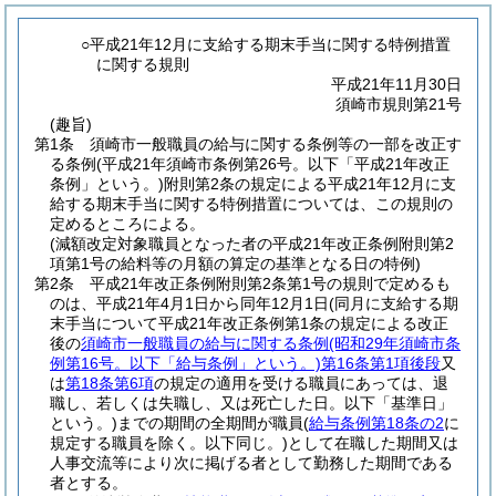
○平成21年12月に支給する期末手当に関する特例措置
に関する規則
平成21年11月30日
須崎市規則第21号
(趣旨)
第1条
須崎市一般職員の給与に関する条例等の一部を改正す
る条例
(平成21年須崎市条例第26号。以下「平成21年改正
条例」という。)
附則第2条の規定による平成21年12月に支
給する期末手当に関する特例措置については、この規則の
定めるところによる。
(減額改定対象職員となった者の平成21年改正条例附則第2
項第1号の給料等の月額の算定の基準となる日の特例)
第2条
平成21年改正条例附則第2条第1号の規則で定めるも
のは、平成21年4月1日から同年12月1日
(同月に支給する期
末手当について平成21年改正条例第1条の規定による改正
後の
須崎市一般職員の給与に関する条例
(昭和29年須崎市条
例第16号。以下「給与条例」という。)
第16条第1項後段
又
は
第18条第6項
の規定の適用を受ける職員にあっては、退
職し、若しくは失職し、又は死亡した日。以下「基準日」
という。)
までの期間の全期間が職員
(
給与条例第18条の2
に
規定する職員を除く。以下同じ。)
として在職した期間又は
人事交流等により次に掲げる者として勤務した期間である
者とする。