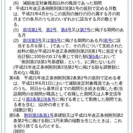
(6)
減額改定対象職員以外の職員であった期間
2
平成21年改正条例附則第2項第1号の規則で定める月数
は、平成21年4月からこの規則の施行の日の属する月の前
月までの各月のうち次のいずれかに該当する月の数とす
る。
(1)
前項第1号
、
第2号
、
第4号
又は
第7号
に掲げる期間のあ
る月
(2)
前項第3号
又は
第5号
に掲げる期間のある月
(
前号
に該
当する月を除く。)
であって、その月について支給された
給料の額が平成21年改正条例附則第2項第1号に規定する
合計額に100分の0.17を乗じて得た額
(
第5条
において
「附則第2項第1号基礎額」という。)
に満たないもの
(平成21年改正条例附則第2項第2号に掲げる額を調整額に
含めない職員)
第4条
平成21年改正条例附則第2条第2号の規則で定める者
は、平成21年6月1日において減額改定対象職員であった者
のうち、同日から基準日までの期間引き続き在職した者
(当
該期間の全期間が職員として在職した期間又は人事交流等
により
第2条第1項各号
に掲げる者として勤務した期間であ
る者を含む。)
以外の者とする。
(端数計算)
第5条
附則第2条第1号
基礎額又は平成21年改正条例附則第2
条第2号に掲げる額に1円未満の端数を生じたときは、これ
を切り捨てるものとする。
(雑則)