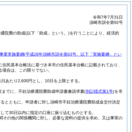
令和7年7月31日
須崎市訓令第92号
の通院費の助成
(以下「助成」という。)
を行うことにより、経済的
事業実施要綱
(平成28年須崎市訓令第63号。以下「実施要綱」とい
に住民基本台帳法に基づき本市の住民基本台帳に記載されており、
る場合は、この限りでない。
あたり2,600円とし、10日を上限とする。
日までに、不妊治療通院費助成申請書兼請求書
(
別記様式第1号
)
を市
するとともに、申請者に対し須崎市不妊治療通院費助成金交付決定
して30日以内に指定の口座に振り込むものとする。
関その他の関係機関に対し、必要な資料の提供を求め、又は事実の