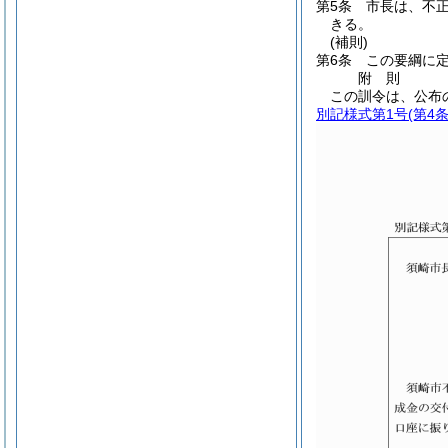
第5条
市長は、不
きる。
(補則)
第6条
この要綱に
附
則
この訓令は、公布
別記様式第1号
(第4