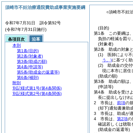
須崎市不妊治療通院費助成事業実施要綱
○須崎市不妊
令和7年7月31日 訓令第92号
(目的)
(令和7年7月31日施行)
第1条
この要綱は
負担の軽減を図り
条項目次
沿革
(対象者)
本則
第2条
助成の対象
第1条
(目的)
(1)
医師により不
第2条
(対象者)
う。)
に基づく助
第3条
(助成の額)
(2)
助成金の交付
第4条
(申請等)
現に本市に居住
第5条
(助成金の返還等)
(助成の額)
第6条
(補則)
第3条
助成の額は
附則
(申請等)
別記様式第1号
(第4条関係)
第4条
助成を受け
別記様式第2号
(第4条関係)
長に提出しなけれ
2
市長は、
前項
の
(却下)
通知書兼助
3
市長は、助成が
4
市長は、
第2項
の
確認若しくは聴取
(助成金の返還等)