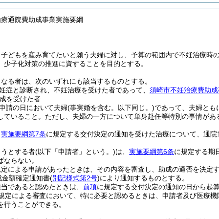
治療通院費助成事業実施要綱
、子どもを産み育てたいと願う夫婦に対し、予算の範囲内で不妊治療時
、少子化対策の推進に資することを目的とする。
となる者は、次のいずれにも該当するものとする。
妊症と診断され、不妊治療を受けた者であって、
須崎市不妊治療費助成
成を受けた者
申請の日において夫婦
(事実婚を含む。以下同じ。)
であって、夫婦とも
していること。
ただし、夫婦の一方について単身赴任等特別の事情があ
、
実施要綱第7条
に規定する交付決定の通知を受けた治療について、通院1日
ようとする者
(以下「申請者」という。)
は、
実施要綱第6条
に規定する期
ばならない。
規定による申請があったときは、その内容を審査し、助成の適否を決定
成金額確定通知書
(
別記様式第2号
)
により通知するものとする。
適当であると認めたときは、
前項
に規定する交付決定の通知の日から起算
規定による審査において、特に必要と認めるときは、申請者及び医療機
を行うことができる。