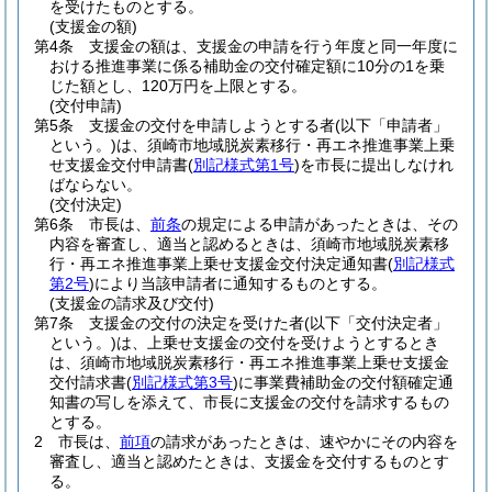
を受けたものとする。
(支援金の額)
第4条
支援金の額は、支援金の申請を行う年度と同一年度に
おける推進事業に係る補助金の交付確定額に10分の1を乗
じた額とし、120万円を上限とする。
(交付申請)
第5条
支援金の交付を申請しようとする者
(以下「申請者」
という。)
は、須崎市地域脱炭素移行・再エネ推進事業上乗
せ支援金交付申請書
(
別記様式第1号
)
を市長に提出しなけれ
ばならない。
(交付決定)
第6条
市長は、
前条
の規定による申請があったときは、その
内容を審査し、適当と認めるときは、須崎市地域脱炭素移
行・再エネ推進事業上乗せ支援金交付決定通知書
(
別記様式
第2号
)
により当該申請者に通知するものとする。
(支援金の請求及び交付)
第7条
支援金の交付の決定を受けた者
(以下「交付決定者」
という。)
は、上乗せ支援金の交付を受けようとするとき
は、須崎市地域脱炭素移行・再エネ推進事業上乗せ支援金
交付請求書
(
別記様式第3号
)
に事業費補助金の交付額確定通
知書の写しを添えて、市長に支援金の交付を請求するもの
とする。
2
市長は、
前項
の請求があったときは、速やかにその内容を
審査し、適当と認めたときは、支援金を交付するものとす
る。