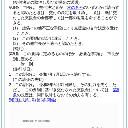
(交付決定の取消し及び支援金の返還)
第8条
市長は、交付決定者が、
次の各号
のいずれかに該当す
ると認めたときは、交付の決定を取り消し、又は、既に交
付した支援金の全部若しくは一部の返還を命ずることがで
きる。
(1)
虚偽その他不正な手段により支援金の交付決定を受け
たとき。
(2)
この要綱の規定に違反したとき。
(3)
その他市長が不適当と認めたとき。
(補則)
第9条
この要綱に定めるもののほか、必要な事項は、市長が
別に定める。
附
則
(施行期日)
1
この訓令は、令和7年7月1日から施行する。
(この訓令の失効)
2
この訓令は、令和8年5月31日限り、その効力を失う。
た
だし、この要綱に基づき交付された支援金については、
第8
条
の規定は、同日以降もなおその効力を有する。
別記様式第1号
(第5条関係)