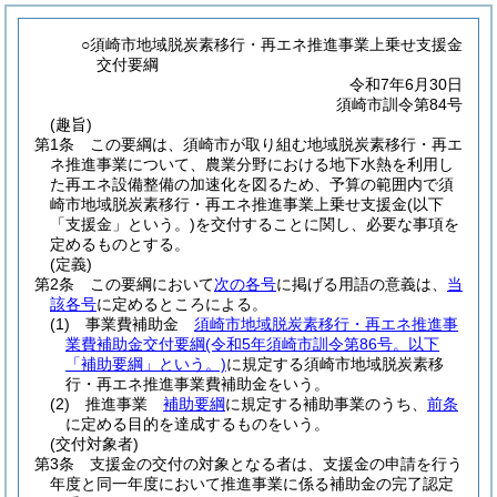
○須崎市地域脱炭素移行・再エネ推進事業上乗せ支援金
交付要綱
令和7年6月30日
須崎市訓令第84号
(趣旨)
第1条
この要綱は、須崎市が取り組む地域脱炭素移行・再エ
ネ推進事業について、農業分野における地下水熱を利用し
た再エネ設備整備の加速化を図るため、予算の範囲内で須
崎市地域脱炭素移行・再エネ推進事業上乗せ支援金
(以下
「支援金」という。)
を交付することに関し、必要な事項を
定めるものとする。
(定義)
第2条
この要綱において
次の各号
に掲げる用語の意義は、
当
該各号
に定めるところによる。
(1)
事業費補助金
須崎市地域脱炭素移行・再エネ推進事
業費補助金交付要綱
(令和5年須崎市訓令第86号。以下
「補助要綱」という。)
に規定する須崎市地域脱炭素移
行・再エネ推進事業費補助金をいう。
(2)
推進事業
補助要綱
に規定する補助事業のうち、
前条
に定める目的を達成するものをいう。
(交付対象者)
第3条
支援金の交付の対象となる者は、支援金の申請を行う
年度と同一年度において推進事業に係る補助金の完了認定