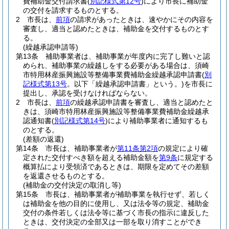
費補助金交付請求書
(
別記様式第12号
)
により市長に補助金
の交付を請求するものとする。
2
市長は、
前項
の請求があったときは、速やかにその内容を
審査し、適当と認めたときは、補助金を交付するものとす
る。
(繰越承認申請等)
第13条
補助事業者は、補助事業が年度内に完了し難いと認
められ、補助事業の繰越しをする必要がある場合は、須崎
市特用林産振興施設等整備事業費補助金繰越承認申請書
(
別
記様式第13号
。以下「繰越承認申請書」という。)
を市長に
提出し、承認を受けなければならない。
2
市長は、
前項
の繰越承認申請書を審査し、適当と認めたと
きは、須崎市特用林産振興施設等整備事業費補助金繰越承
認通知書
(
別記様式第14号
)
により補助事業者に通知するも
のとする。
(差額の返還)
第14条
市長は、補助事業者が
第11条第2項
の規定により確
定された交付すべき額を超える補助金額を
第9条
に規定する
概算払により受領済であるときは、期限を定めてその差額
を返還させるものとする。
(補助金の交付決定の取消し等)
第15条
市長は、補助事業者が補助事業を執行せず、若しく
は補助金を他の目的に使用し、又は法令等の規定、補助金
交付の条件若しくは法令等に基づく市長の指示に違反した
ときは、交付決定の全部又は一部を取り消すことができ