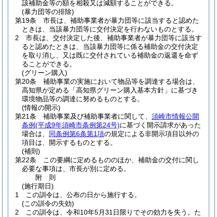
該補助金等の額を相殺又は減額することができる。
(暴力団等の排除)
第19条
市長は、補助事業者が暴力団等に該当すると認めた
ときは、当該暴力団等に交付決定を行わないものとする。
2
市長は、交付決定した後、補助事業者が暴力団等に該当す
ると認めたときは、当該暴力団等に係る補助金の交付決定
を取り消し、又は既に交付されている補助金の返還を命ず
ることができる。
(グリーン購入)
第20条
補助事業の実施において物品等を調達する場合は、
高知県が定める「高知県グリーン購入基本方針」に基づき
環境物品等の調達に努めるものとする。
(情報の開示)
第21条
補助事業及び補助事業者に関して、
須崎市情報公開
条例
(平成9年須崎市条例第24号)
に基づく開示請求があった
場合は、
同条例第6条第1項
の規定による非開示項目以外の
項目は、開示するものとする。
(補則)
第22条
この要綱に定めるもののほか、補助金の交付に関し
必要な事項は、市長が別に定める。
附
則
(施行期日)
1
この訓令は、公布の日から施行する。
(この訓令の失効)
2
この訓令は、令和10年5月31日限りでその効力を失う。
た