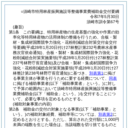
○須崎市特用林産振興施設等整備事業費補助金交付要綱
令和7年5月30日
須崎市訓令第67号
(趣旨)
第1条
この要綱は、特用林産物の生産基盤の強化や作業の効
率化等特用林産物の活用体制の整備を行うため、合板・製
材・集成材国際競争力強化・花粉削減総合対策交付金交付
等要綱
(平成28年1月20日付け27林整計第232号農林水産事
務次官依命通知)
、合板・製材・集成材国際競争力強化・花
粉削減総合対策実施要領
(平成28年1月20日付け27林整計第
237号林野庁長官通知)
及び合板・製材・集成材国際競争力
強化・花粉削減総合対策実施要領
(平成28年1月20日付け27
林整計第238号林野庁長官通知)
に基づき、
別表第1
に掲げ
る事業主体が事業を行うために要する経費について、
同表
に掲げる補助事業者
(以下「補助事業者」という。)
に対し
て予算の範囲内において須崎市特用林産振興施設等整備事
業費補助金
(以下「補助金」という。)
を交付することにつ
いて、必要な事項を定めるものとする。
(補助対象事業の内容)
第2条
補助金の交付の対象となる事業
(以下「補助事業」と
いう。)
の補助対象経費、補助率等については、
別表第2
に
定めるとおりとする。
ただし、算出された交付額に1,000円
未満の端数を生じた場合は、当該端数を切り捨てるものと