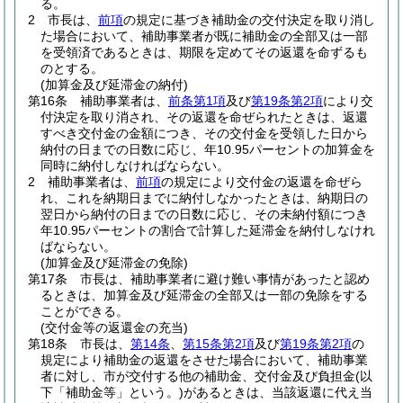
る。
2
市長は、
前項
の規定に基づき補助金の交付決定を取り消し
た場合において、補助事業者が既に補助金の全部又は一部
を受領済であるときは、期限を定めてその返還を命ずるも
のとする。
(加算金及び延滞金の納付)
第16条
補助事業者は、
前条第1項
及び
第19条第2項
により交
付決定を取り消され、その返還を命ぜられたときは、返還
すべき交付金の金額につき、その交付金を受領した日から
納付の日までの日数に応じ、年10.95パーセントの加算金を
同時に納付しなければならない。
2
補助事業者は、
前項
の規定により交付金の返還を命ぜら
れ、これを納期日までに納付しなかったときは、納期日の
翌日から納付の日までの日数に応じ、その未納付額につき
年10.95パーセントの割合で計算した延滞金を納付しなけれ
ばならない。
(加算金及び延滞金の免除)
第17条
市長は、補助事業者に避け難い事情があったと認め
るときは、加算金及び延滞金の全部又は一部の免除をする
ことができる。
(交付金等の返還金の充当)
第18条
市長は、
第14条
、
第15条第2項
及び
第19条第2項
の
規定により補助金の返還をさせた場合において、補助事業
者に対し、市が交付する他の補助金、交付金及び負担金
(以
下「補助金等」という。)
があるときは、当該返還に代え当