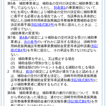
第6条
補助事業者は、補助金の交付の決定前に補助事業に着
手してはならない。
ただし、
別表第1
の事業種目について、
やむを得ない事由により補助金の交付の決定前に補助事業
に着手する必要がある場合であって、当該事由を具体的に
明記した須崎市特用林産振興施設等整備事業費補助金交付
決定前着手届
(
別記様式第3号
)
を市長に提出したときは、こ
の限りでない。
(補助事業の変更等)
第7条
第4条
の規定により補助金の交付決定を受けた補助事
業者は、
次の各号
のいずれかに該当する場合は、須崎市特
用林産振興施設等整備事業費補助金変更等承認申請書
(
別記
様式第4号
)
を市長に提出し、その承認を受けなければなら
ない。
(1)
補助事業を中止し、又は廃止する場合
(2)
補助金額の増加が生じる場合
(3)
補助金額の20パーセントを超える減額が生じる場合
2
市長は、
前項
の規定による申請が適当であると認めるとき
は、補助金の交付の変更を決定し、須崎市特用林産振興施
設等整備事業費補助金変更等承認通知書
(
別記様式第5号
)
に
より補助事業者に通知するものとする。
(遂行状況報告)
第8条
補助事業者は、補助事業の遂行の状況について、市長
から求めがあった場合は、速やかに須崎市特用林産振興施
設等整備事業費補助金遂行状況報告書
(
別記様式第6号
)
を市
長に提出しなければならない。