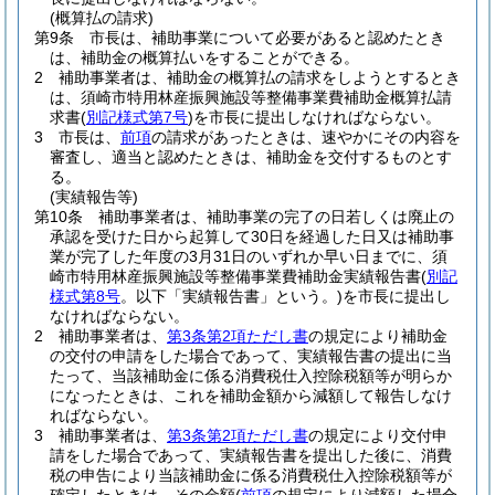
(概算払の請求)
第9条
市長は、補助事業について必要があると認めたとき
は、補助金の概算払いをすることができる。
2
補助事業者は、補助金の概算払の請求をしようとするとき
は、須崎市特用林産振興施設等整備事業費補助金概算払請
求書
(
別記様式第7号
)
を市長に提出しなければならない。
3
市長は、
前項
の請求があったときは、速やかにその内容を
審査し、適当と認めたときは、補助金を交付するものとす
る。
(実績報告等)
第10条
補助事業者は、補助事業の完了の日若しくは廃止の
承認を受けた日から起算して30日を経過した日又は補助事
業が完了した年度の3月31日のいずれか早い日までに、須
崎市特用林産振興施設等整備事業費補助金実績報告書
(
別記
様式第8号
。以下「実績報告書」という。)
を市長に提出し
なければならない。
2
補助事業者は、
第3条第2項ただし書
の規定により補助金
の交付の申請をした場合であって、実績報告書の提出に当
たって、当該補助金に係る消費税仕入控除税額等が明らか
になったときは、これを補助金額から減額して報告しなけ
ればならない。
3
補助事業者は、
第3条第2項ただし書
の規定により交付申
請をした場合であって、実績報告書を提出した後に、消費
税の申告により当該補助金に係る消費税仕入控除税額等が