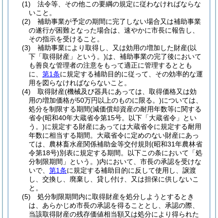
(1)
法令等、その他この要綱の規定に従わなければならな
いこと。
(2)
補助事業が予定の期間に完了しない場合又は補助事業
の遂行が困難となった場合は、速やかに市長に報告し、
その指示を受けること。
(3)
補助事業により取得し、又は効用の増加した財産
(以
下「取得財産」という。)
は、補助事業の完了後において
も善良な管理者の注意をもって適正に管理するととも
に、
第1条
に規定する補助目的に従って、その効率的な運
用を図らなければならないこと。
(4)
取得財産
(機械及び器具にあっては、取得価格又は効
用の増加価格が50万円以上のものに限る。)
については、
処分を制限する期間
(減価償却資産の耐用年数等に関する
省令
(昭和40年大蔵省令第15号。以下「大蔵省令」とい
う。)
に規定する財産にあっては大蔵省令に規定する耐用
年数に相当する期間。大蔵省令に定めのない財産にあっ
ては、農林畜水産関係補助金等交付規則
(昭和31年農林省
令第18号)
別表に規定する期間。以下この条において「処
分制限期間」という。)
内において、市長の承認を受けな
いで、
第1条
に規定する補助目的に反して使用し、譲渡
し、交換し、廃棄し、貸し付け、又は担保に供しないこ
と。
(5)
処分制限期間内に取得財産を処分しようとするとき
は、あらかじめ市長の承認を得ることとし、承認の際、
当該取得財産の残存価値相当額又は処分により得られた