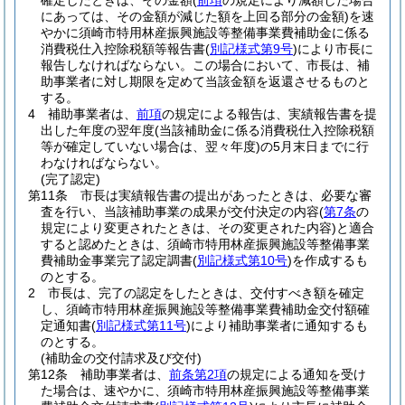
確定したときは、その金額
(
前項
の規定により減額した場合
にあっては、その金額が減じた額を上回る部分の金額)
を速
やかに須崎市特用林産振興施設等整備事業費補助金に係る
消費税仕入控除税額等報告書
(
別記様式第9号
)
により市長に
報告しなければならない。
この場合において、市長は、補
助事業者に対し期限を定めて当該金額を返還させるものと
する。
4
補助事業者は、
前項
の規定による報告は、実績報告書を提
出した年度の翌年度
(当該補助金に係る消費税仕入控除税額
等が確定していない場合は、翌々年度)
の5月末日までに行
わなければならない。
(完了認定)
第11条
市長は実績報告書の提出があったときは、必要な審
査を行い、当該補助事業の成果が交付決定の内容
(
第7条
の
規定により変更されたときは、その変更された内容)
と適合
すると認めたときは、須崎市特用林産振興施設等整備事業
費補助金事業完了認定調書
(
別記様式第10号
)
を作成するも
のとする。
2
市長は、完了の認定をしたときは、交付すべき額を確定
し、須崎市特用林産振興施設等整備事業費補助金交付額確
定通知書
(
別記様式第11号
)
により補助事業者に通知するも
のとする。
(補助金の交付請求及び交付)
第12条
補助事業者は、
前条第2項
の規定による通知を受け
た場合は、速やかに、須崎市特用林産振興施設等整備事業