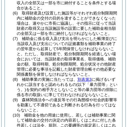
収入の全部又は一部を市に納付することを条件とする場
合があること。
(6)
取得財産及び設置した施設等がそれぞれ処分制限期間
内に補助金の交付の目的を達することができなくなった
場合は、速やかに市長に協議し、その指示に従って当該
財産の取得又は当該施設等の設置に要した補助金相当額
の全部又は一部を市に納付しなければならないこと。
(7)
補助金に係る収入及び支出を明らかにした帳簿並びに
当該収入及び支出についての証拠書類を補助事業の終了
の翌年度から起算して5年間保管しなければならないこ
と。
ただし、取得財産で、処分制限期間を経過しない場
合においては、当該財産の取得事業名、取得価格、補助
金の額、取得時期、処分制限期間、処分状況その他財産
管理に必要な事項を記載した財産管理台帳その他必要な
関係書類を保管しなければならないこと。
(8)
補助事業の実施に当たっては、
別表第3
に掲げるいず
れかに該当すると認められるもの
(以下「暴力団等」とい
う。)
を契約の相手方としないこと等の暴力団等の排除に
係る市の取扱いに準じて行わなければならないこと。
(9)
森林関係法令への違反等その行為態様や社会的影響等
を勘案して不適切であると判断される行為を行ってはな
らないこと。
(10)
補助金を他の用途に使用し、若しくは補助事業に関
して補助金の交付の決定の内容若しくはこれに付した条
件若しくは法令、規則、この要綱等の規定若しくはこれ