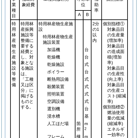
業
象経費
位
助
種
率
A
B
目
特
特用林
特用林産物生産施
2分
個別指標①
用
産振興
設
の1
対象品目
林
施設等
以
の生産量
特用林産物生産
産
整備に
内
(増加率)
施設装置
物
要する
対象品目
加温機
台
生
経費と
の造成面
産
し、対
乾燥機
台
積
(増加
施
象とな
率)
乾燥施設
式
設
る施設
対象品目
ボイラー
台
等
は、
の生産性
整
「工種
断熱用設備
式
(向上率)
備
又は区
対象品目
殺菌装置
式
分」に
の生産コ
照明装置
式
掲げる
スト
(縮減
ものと
空調設備
式
率)
する。
個別指標②
選別機
台
燃油使用
浸水槽
基
量の低減
人工ほだ場
箇
m
(縮減率)
所
2
エネルギ
ー効率の
フレーム
棟
m