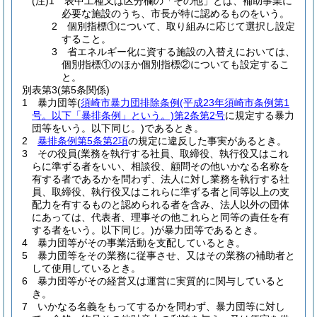
(注)1 表中工種又は区分欄の「その他」とは、補助事業に
必要な施設のうち、市長が特に認めるものをいう。
2 個別指標①について、取り組みに応じて選択し設定
すること。
3 省エネルギー化に資する施設の入替えにおいては、
個別指標①のほか個別指標②についても設定するこ
と。
別表第3
(第5条関係)
1 暴力団等(
須崎市暴力団排除条例(平成23年須崎市条例第1
号。以下「暴排条例」という。)第2条第2号
に規定する暴力
団等をいう。以下同じ。)であるとき。
2
暴排条例第5条第2項
の規定に違反した事実があるとき。
3 その役員(業務を執行する社員、取締役、執行役又はこれ
らに準ずる者をいい、相談役、顧問その他いかなる名称を
有する者であるかを問わず、法人に対し業務を執行する社
員、取締役、執行役又はこれらに準ずる者と同等以上の支
配力を有するものと認められる者を含み、法人以外の団体
にあっては、代表者、理事その他これらと同等の責任を有
する者をいう。以下同じ。)が暴力団等であるとき。
4 暴力団等がその事業活動を支配しているとき。
5 暴力団等をその業務に従事させ、又はその業務の補助者と
して使用しているとき。
6 暴力団等がその経営又は運営に実質的に関与していると
き。
7 いかなる名義をもってするかを問わず、暴力団等に対し