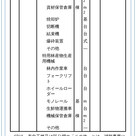
2
資材保管倉庫
棟
m
2
焼却炉
基
切断機
台
結束機
台
爆砕装置
式
その他
―
特用林産物生産
用機械
林内作業車
台
フォークリフ
台
ト
ホイールロー
台
ダー
モノレール
基
m
生鮮物運搬車
台
機械保管倉庫
棟
m
2
その他
―