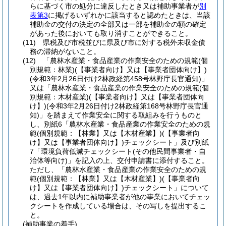
らに基づく市の処分に違反したとき又は補助事業者が
別
表第3
に掲げるいずれかに該当すると認めたときは、当該
補助金の交付の決定の全部又は一部を補助金の額の確定
があった後においても取り消すことができること。
(11)
県税及び市税並びに県及び市に対する税外未収金債
務の滞納がないこと。
(12)
「農林水産業・食品産業の作業安全のための規範
(個
別規範：林業)
(【事業者向け】又は【事業者団体向け】)
(令和3年2月26日付け2林政経第458号林野庁長官通知)
」
又は「農林水産業・食品産業の作業安全のための規範
(個
別規範：木材産業)
(【事業者向け】又は【事業者団体向
け】)
(令和3年2月26日付け2林政経第168号林野庁長官通
知)
」を踏まえて作業安全に関する取組みを行うものと
し、別紙6「農林水産業・食品産業の作業安全のための規
範
(個別規範：【林業】又は【木材産業】)
(【事業者向
け】又は【事業者団体向け】)
チェックシート」及び別紙
7「環境負荷低減チェックシート
(その他民間事業者・自
治体等向け)
」を記入の上、交付申請書に添付すること。
ただし、「農林水産業・食品産業の作業安全のための規
範
(個別規範：【林業】又は【木材産業】)
(【事業者向
け】又は【事業者団体向け】)
チェックシート」について
は、過去1年以内に補助事業者が他の事業においてチェッ
クシートを作成している場合は、その写しを提出するこ
と。
(補助事業の着手)