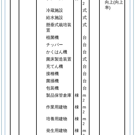
向上
(向上
2
率)
冷蔵施設
式
給水施設
式
懸垂式栽培装
式
置
植菌機
台
チッパー
台
かくはん機
台
菌床製造装置
式
充てん機
台
接種機
台
菌掻機
台
包装機
台
製品保管倉庫
棟
m
2
作業用建物
棟
m
2
培養用建物
棟
m
2
発生用建物
棟
m