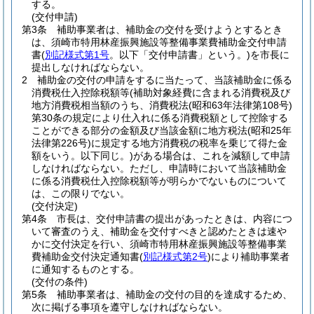
する。
(交付申請)
第3条
補助事業者は、補助金の交付を受けようとするとき
は、須崎市特用林産振興施設等整備事業費補助金交付申請
書
(
別記様式第1号
。以下「交付申請書」という。)
を市長に
提出しなければならない。
2
補助金の交付の申請をするに当たって、当該補助金に係る
消費税仕入控除税額等
(補助対象経費に含まれる消費税及び
地方消費税相当額のうち、消費税法
(昭和63年法律第108号)
第30条の規定により仕入れに係る消費税額として控除する
ことができる部分の金額及び当該金額に地方税法
(昭和25年
法律第226号)
に規定する地方消費税の税率を乗じて得た金
額をいう。以下同じ。)
がある場合は、これを減額して申請
しなければならない。
ただし、申請時において当該補助金
に係る消費税仕入控除税額等が明らかでないものについて
は、この限りでない。
(交付決定)
第4条
市長は、交付申請書の提出があったときは、内容につ
いて審査のうえ、補助金を交付すべきと認めたときは速や
かに交付決定を行い、須崎市特用林産振興施設等整備事業
費補助金交付決定通知書
(
別記様式第2号
)
により補助事業者
に通知するものとする。
(交付の条件)
第5条
補助事業者は、補助金の交付の目的を達成するため、
次に掲げる事項を遵守しなければならない。