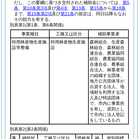
だし、この要綱に基づき交付された補助金については、
第5
条
、
第10条第3項
及び
第4項
、
第13条
、
第15条
から
第18条
まで、
第19条第2項
及び
第21条
の規定は、同日以降もなお
その効力を有する。
別表第1
(第1条、第6条関係)
事業種目
工種又は区分
補助事業者
特用林産物生産施
特用林産物生産施
森林組合、生産森
設等整備
設
林組合、森林組合
連合会、農業協同
組合、農業協同組
合連合会、農事組
合法人、林業者等
の組織する団体、
地方公共団体等が
出資する法人、地
域材を利用する法
人及び特認団体
で、市内に事業所
を有し、原則とし
て市内に法人登記
をしているもの
別表第2
(第2条関係)
事
補助対
工種又は区分
呼称単
補
個別指標