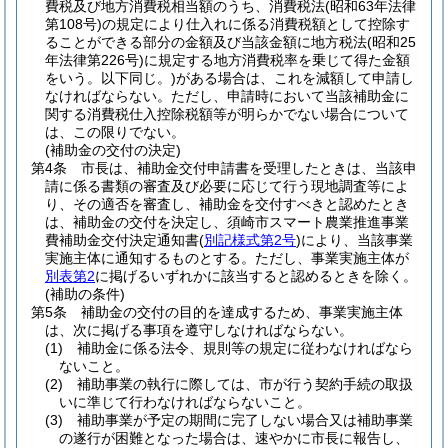
費税及び地方消費税相当額のうち、消費税法
(昭和63年法律
第108号)
の規定により仕入れに係る消費税額として控除す
ることができる部分の金額及び当該金額に地方税法
(昭和25
年法律第226号)
に規定する地方消費税率を乗じて得た金額
をいう。以下同じ。)
がある場合は、これを減額して申請し
なければならない。
ただし、申請時において当該補助金に
関する消費税仕入控除税額等が明らかでない場合について
は、この限りでない。
(補助金の交付の決定)
第4条
市長は、補助金交付申請書を受理したときは、当該申
請に係る書類の審査及び必要に応じて行う現地調査等によ
り、その適否を審査し、補助金を交付すべきと認めたとき
は、補助金の交付を決定し、須崎市スマート農業推進事業
費補助金交付決定通知書
(
別記様式第2号
)
により、当該事業
実施主体に通知するものとする。
ただし、事業実施主体が
別表第2
に掲げるいずれかに該当すると認めるときを除く。
(補助の条件)
第5条
補助金の交付の目的を達成するため、事業実施主体
は、次に掲げる事項を遵守しなければならない。
(1)
補助金に係る法令、規則等の規定に従わなければなら
ないこと。
(2)
補助事業の執行に際しては、市が行う契約手続の取扱
いに準じて行わなければならないこと。
(3)
補助事業が予定の期間に完了しない場合又は補助事業
の遂行が困難となった場合は、速やかに市長に報告し、