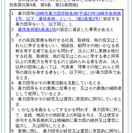
別表第2
(第4条、第5条、第11条関係)
1 暴力団等
(
須崎市暴力団排除条例
(平成23年須崎市条例第
1号。以下「暴排条例」という。)
第2条第2号
に規定する
暴力団等をいう。以下同じ。)
。
2
暴排条例第5条第2項
の規定に違反した事実があると
き。
3 その役員
(業務を執行する社員、取締役、執行役又はこ
れらに準ずる者をいい、相談役、顧問その他いかなる名
称を有する者であるかを問わず、法人に対し業務を執行
する社員、取締役、執行役又はこれらに準ずる者と同等
以上の支配力を有するものと認められる者を含み、法人
以外の団体にあっては、代表者、理事その他これらと同
等の責任を有する者をいう。以下同じ。)
が暴力団等であ
るとき。
4 暴力団等がその事業活動を支配しているとき。
5 暴力団等をその業務に従事させ、又はその業務の補助者
として使用しているとき。
6 暴力団等がその経営又は運営に実質的に関与していると
き。
7 いかなる名義をもってするかを問わず、暴力団等に対し
て、金銭、物品その他財産上の利益を与え、又は便宜を
供与する等直接的又は積極的に暴力団の維持又は運営に
協力し、又は関与したとき。
8 業務に関し、暴力団等が経営又は運営に実質的に関与し