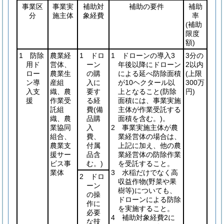
事業区
事業実
補助対
補助の要件
補助
分
施主体
象経費
率
(補助
限度
額)
1 防除
農業経
1 ドロ
1 ドローンの導入3
3分の
用ド
営体、
ーン
年後以降にドローン
2以内
ロー
農業生
の購
による延べ防除面積
(上限
ン導
産組
入に
が10ヘクタール以
300万
入支
織、農
要す
上となること
(防除
円)
援
作業受
る経
面積には、事業実施
託組
費
(備
主体が作業受託する
織、農
品購
面積を含む。)
。
業協同
入
2 事業実施主体が農
組合、
費、
業経営体の場合は、
農業支
付属
上記に加え、他の農
援サー
品含
業経営体の防除作業
ビス事
む。)
を受託すること。
業体
3 水稲だけでなく高
2 ドロ
収益作物
(野菜や果
ーン
樹等)
についても、
の操
ドローンによる防除
作に
を実施すること。
必要
4 補助対象経費2に
な技