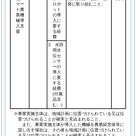
マー
ロボ
発に取り組むこと。
ト農
ット
業機
の導
械導
入に
入支
要す
援
る経
費
2 水田
用水
位セ
ンサ
ーの
導入
に要
する
経費
(付属
品含
む。)
※事業実施主体は、地域計画に位置づけられている又は位
置づけられることが確実と見込まれること。
また、事業実施主体が導入した機械を農業経営体等に
貸し出す場合は、その者も地域計画に位置づけられてい
る又は位置づけられることが確実と見込まれること。