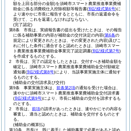
額を上回る部分の金額)
を須崎市スマート農業推進事業費補
助金に係る消費税仕入控除税額等報告書
(
別記様式第6号
)
に
より速やかに市長に報告するとともに、市長の返還命令を
受けて、これを返還しなければならない。
(完了認定)
第8条
市長は、実績報告書の提出を受けたときは、その報告
に係る補助事業の内容が補助金の交付決定の内容
(
第6条
の
規定により変更されたときは、その変更された内容)
及びこ
れに付した条件に適合すると認めたときは、須崎市スマー
ト農業推進事業費補助金事業完了認定調書
(
別記様式第7号
)
を作成するものとする。
2
市長は、完了の認定をしたときは、交付すべき補助金額を
確定し、須崎市スマート農業推進事業費補助金交付額確定
通知書
(
別記様式第8号
)
により、当該事業実施主体に通知す
るものとする。
(補助金の交付請求及び交付)
第9条
事業実施主体は、
前条第2項
の通知を受けた場合は、
速やかに須崎市スマート農業推進事業費補助金交付請求書
(
別記様式第9号
)
により、市長に補助金の交付を請求するも
のとする。
2
市長は、
前項
の請求があったときは、速やかにその内容を
審査し、適当と認めたときは、補助金を交付するものとす
る。
(補助金の概算払)
第10条
市長は、既に着手した補助事業で必要があると認め