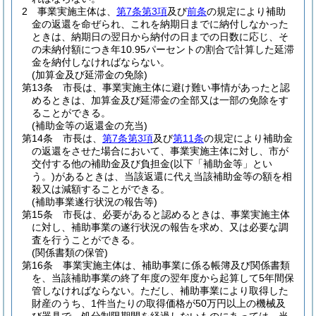
2
事業実施主体は、
第7条第3項
及び
前条
の規定により補助
金の返還を命ぜられ、これを納期日までに納付しなかった
ときは、納期日の翌日から納付の日までの日数に応じ、そ
の未納付額につき年10.95パーセントの割合で計算した延滞
金を納付しなければならない。
(加算金及び延滞金の免除)
第13条
市長は、事業実施主体に避け難い事情があったと認
めるときは、加算金及び延滞金の全部又は一部の免除をす
ることができる。
(補助金等の返還金の充当)
第14条
市長は、
第7条第3項
及び
第11条
の規定により補助金
の返還をさせた場合において、事業実施主体に対し、市が
交付する他の補助金及び負担金
(以下「補助金等」とい
う。)
があるときは、当該返還に代え当該補助金等の額を相
殺又は減額することができる。
(補助事業遂行状況の報告等)
第15条
市長は、必要があると認めるときは、事業実施主体
に対し、補助事業の遂行状況の報告を求め、又は必要な調
査を行うことができる。
(関係書類の保管)
第16条
事業実施主体は、補助事業に係る帳簿及び関係書類
を、当該補助事業の終了年度の翌年度から起算して5年間保
管しなければならない。
ただし、補助事業により取得した
財産のうち、1件当たりの取得価格が50万円以上の機械及