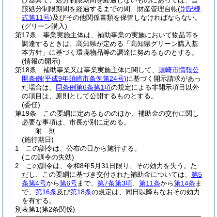
び器具で、処分制限期間を経過しないものにあっては、当
該処分制限期間を経過するまでの間、財産管理台帳
(
別記様
式第11号
)
及びその他関係書類を保管しなければならない。
(グリーン購入)
第17条
事業実施主体は、補助事業の実施において物品等を
調達するときは、高知県が定める「高知県グリーン購入基
本方針」に基づく環境物品等の調達に努めるものとする。
(情報の開示)
第18条
補助事業又は事業実施主体に関して、
須崎市情報公
開条例
(平成9年須崎市条例第24号)
に基づく開示請求があっ
た場合は、
同条例第6条第1項
の規定による非開示項目以外
の項目は、原則として公開するものとする。
(委任)
第19条
この要綱に定めるもののほか、補助金の交付に関し
必要な事項は、市長が別に定める。
附
則
(施行期日)
1
この訓令は、公布の日から施行する。
(この訓令の失効)
2
この訓令は、令和8年5月31日限り、その効力を失う。
た
だし、この要綱に基づき交付された補助金については、
第5
条第4号
から
第6号
まで、
第7条第3項
、
第11条
から
第14条
ま
で、
第16条
及び
第18条
の規定は、同日以降もなおその効力
を有する。
別表第1
(第2条関係)