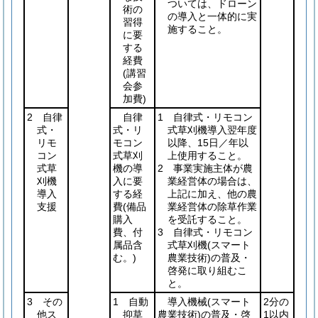
ついては、ドローン
術の
の導入と一体的に実
習得
施すること。
に要
する
経費
(講習
会参
加費)
2 自律
自律
1 自律式・リモコン
式・
式・リ
式草刈機導入翌年度
リモ
モコン
以降、15日／年以
コン
式草刈
上使用すること。
式草
機の導
2 事業実施主体が農
刈機
入に要
業経営体の場合は、
導入
する経
上記に加え、他の農
支援
費
(備品
業経営体の除草作業
購入
を受託すること。
費、付
3 自律式・リモコン
属品含
式草刈機
(スマート
む。)
農業技術)
の普及・
啓発に取り組むこ
と。
3 その
1 自動
導入機械
(スマート
2分の
他ス
抑草
農業技術)
の普及・啓
1以内