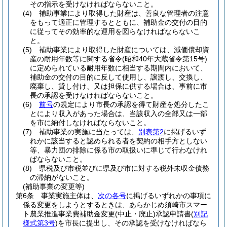
その指示を受けなければならないこと。
(4)
補助事業により取得した財産は、善良な管理者の注意
をもって適正に管理するとともに、補助金の交付の目的
に従ってその効率的な運用を図らなければならないこ
と。
(5)
補助事業により取得した財産については、減価償却資
産の耐用年数等に関する省令
(昭和40年大蔵省令第15号)
に定められている耐用年数に相当する期間内において、
補助金の交付の目的に反して使用し、譲渡し、交換し、
廃棄し、貸し付け、又は担保に供する場合は、事前に市
長の承認を受けなければならないこと。
(6)
前号
の規定により市長の承認を得て財産を処分したこ
とにより収入があった場合は、当該収入の全部又は一部
を市に納付しなければならないこと。
(7)
補助事業の実施に当たっては、
別表第2
に掲げるいず
れかに該当すると認められる者を契約の相手方としない
等、暴力団の排除に係る市の取扱いに準じて行わなけれ
ばならないこと。
(8)
県税及び市税並びに県及び市に対する税外未収金債務
の滞納がないこと。
(補助事業の変更等)
第6条
事業実施主体は、
次の各号
に掲げるいずれかの事項に
係る変更をしようとするときは、あらかじめ須崎市スマー
ト農業推進事業費補助金変更
(中止・廃止)
承認申請書
(
別記
様式第3号
)
を市長に提出し、その承認を受けなければなら