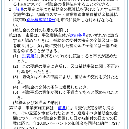
るものについて、補助金の概算払をすることができる。
2
前項
の規定に基づき補助金の概算払を受けようとする事業
実施主体は、須崎市スマート農業推進事業費補助金概算払
請求書
(
別記様式第10号
)
を市長に提出しなければならな
い。
(補助金の交付の決定の取消し)
第11条
市長は、事業実施主体が
次の各号
のいずれかに該当
すると認めたときは、補助金の交付の決定の全部又は一部
を取り消し、又は既に交付した補助金の全部又は一部の返
還を命ずることができる。
(1)
別表第2
に掲げるいずれかに該当すると市長が認めた
とき。
(2)
この要綱の規定に違反し、又は補助事業に関し不正の
行為を行ったとき。
(3)
虚偽又は不正の申請により、補助金の交付を受けたと
き。
(4)
補助金の交付の条件に違反したとき。
(5)
補助事業の実施が著しく不適当であると認められたと
き。
(加算金及び延滞金の納付)
第12条
事業実施主体は、
前条
により交付決定を取り消さ
れ、その返還を命ぜられたときは、返還すべき補助金の金
額につき、その補助金を受領した日から納付の日までの日
数に応じ、年10.95パーセントの加算金を同時に納付しなけ
ればならない。