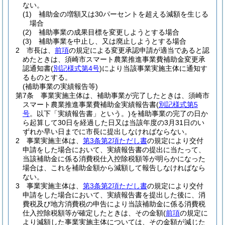
ない。
(1)
補助金の増額又は30パーセントを超える減額を生じる
場合
(2)
補助事業の成果目標を変更しようとする場合
(3)
補助事業を中止し、又は廃止しようとする場合
2
市長は、
前項
の規定による変更承認申請が適当であると認
めたときは、須崎市スマート農業推進事業費補助金変更承
認通知書
(
別記様式第4号
)
により当該事業実施主体に通知す
るものとする。
(補助事業の実績報告等)
第7条
事業実施主体は、補助事業が完了したときは、須崎市
スマート農業推進事業費補助金実績報告書
(
別記様式第5
号
。以下「実績報告書」という。)
を補助事業の完了の日か
ら起算して30日を経過した日又は当該年度の3月31日のい
ずれか早い日までに市長に提出しなければならない。
2
事業実施主体は、
第3条第2項ただし書
の規定により交付
申請をした場合において、実績報告書の提出に当たって、
当該補助金に係る消費税仕入控除税額等が明らかになった
場合は、これを補助金額から減額して報告しなければなら
ない。
3
事業実施主体は、
第3条第2項ただし書
の規定により交付
申請をした場合において、実績報告書を提出した後に、消
費税及び地方消費税の申告により当該補助金に係る消費税
仕入控除税額等が確定したときは、その金額
(
前項
の規定に
より減額した事業実施主体については、その金額が減じた