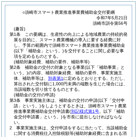
○須崎市スマート農業推進事業費補助金交付要綱
令和7年5月21日
須崎市訓令第56号
(趣旨)
第1条
この要綱は、生産性の向上による地域農業の持続的発
展を目的に、スマート農業機械の導入に要する経費に対
し、予算の範囲内で須崎市スマート農業推進事業費補助金
(以下「補助金」という。)
を交付することに関し必要な事
項を定めるものとする。
(補助対象経費、補助の要件、補助率等)
第2条
補助金の交付の対象となる事業
(以下「補助事業」と
いう。)
の内容、補助対象経費、補助の要件、事業実施主
体、補助率等は、
別表第1
に定めるとおりとする。
ただし、
算出された交付額に1,000円未満の端数を生じた場合には、
当該端数を切り捨てるものとする。
(補助金の交付の申請)
第3条
事業実施主体は、補助金の交付の申請
(以下「交付申
請」という。)
をしようとするときは、須崎市スマート農業
推進事業費補助金交付申請書
(
別記様式第1号
。以下「補助
金交付申請書」という。)
を市長に提出しなければならな
い。
2
事業実施主体は、交付申請をするに当たって、当該補助金
に関する消費税仕入控除税額等
(補助対象経費に含まれる消