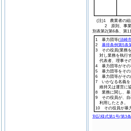
(注)1 農業者
2 原則、事
別表第2
(第6条、第1
1 暴力団等
(
須崎
2
暴排条例第5条
3 その役員
(業務
対し業務を執行
代表者、理事そ
4 暴力団等がそ
5 暴力団等をそ
6 暴力団等がそ
7 いかなる名義
維持又は運営に
8 業務に関し、
9 その役員が、
利用したとき。
10 その役員が
別記様式第1号
(第3