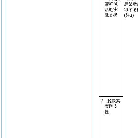
荷軽減
農業者
活動実
織する
践支援
(注1)
2 脱炭素
実践支
援