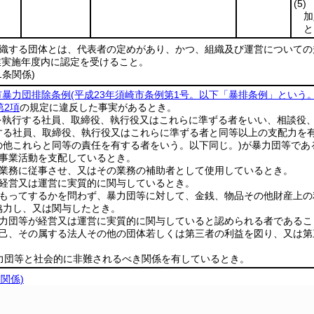
(5)
加
と
の組織する団体とは、代表者の定めがあり、かつ、組織及び運営について
業実施年度内に認定を受けること。
1条関係)
市暴力団排除条例
(平成23年須崎市条例第1号。以下「暴排条例」という。
第2項
の規定に違反した事実があるとき。
を執行する社員、取締役、執行役又はこれらに準ずる者をいい、相談役
する社員、取締役、執行役又はこれらに準ずる者と同等以上の支配力を
の他これらと同等の責任を有する者をいう。以下同じ。)
が暴力団等であ
の事業活動を支配しているとき。
の業務に従事させ、又はその業務の補助者として使用しているとき。
の経営又は運営に実質的に関与しているとき。
をもってするかを問わず、暴力団等に対して、金銭、物品その他財産上
協力し、又は関与したとき。
暴力団等が経営又は運営に実質的に関与していると認められる者であるこ
自己、その属する法人その他の団体若しくは第三者の利益を図り、又は
暴力団等と社会的に非難されるべき関係を有しているとき。
条関係)