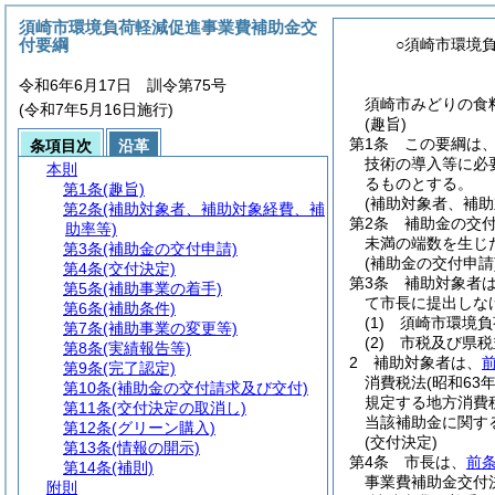
須崎市環境負荷軽減促進事業費補助金交
付要綱
○須崎市環境
令和6年6月17日 訓令第75号
須崎市みどりの食
(令和7年5月16日施行)
(趣旨)
第1条
この要綱は
条項目次
沿革
技術の導入等に必
本則
るものとする。
第1条
(趣旨)
(補助対象者、補助
第2条
(補助対象者、補助対象経費、補
第2条
補助金の交
助率等)
未満の端数を生じ
第3条
(補助金の交付申請)
(補助金の交付申請
第4条
(交付決定)
第3条
補助対象者
第5条
(補助事業の着手)
て市長に提出しな
第6条
(補助条件)
(1)
須崎市環境負
第7条
(補助事業の変更等)
(2)
市税及び県税
第8条
(実績報告等)
2
補助対象者は、
第9条
(完了認定)
消費税法
(昭和63
第10条
(補助金の交付請求及び交付)
規定する地方消費
第11条
(交付決定の取消し)
当該補助金に関す
第12条
(グリーン購入)
(交付決定)
第13条
(情報の開示)
第4条
市長は、
前条
第14条
(補則)
事業費補助金交付
附則