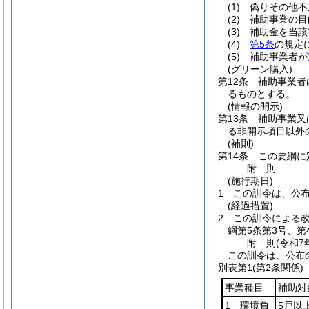
(1)
偽りその他不
(2)
補助事業の目
(3)
補助金を当該
(4)
第5条
の規定
(5)
補助事業者が
(グリーン購入)
第12条
補助事業者
るものとする。
(情報の開示)
第13条
補助事業又
る非開示項目以外
(補則)
第14条
この要綱に
附
則
(施行期日)
1
この訓令は、公
(経過措置)
2
この訓令による
綱第5条第3号、第
附
則
(令和7
この訓令は、公布
別表第1
(第2条関係)
事業種目
補助対
1 環境負
5戸以