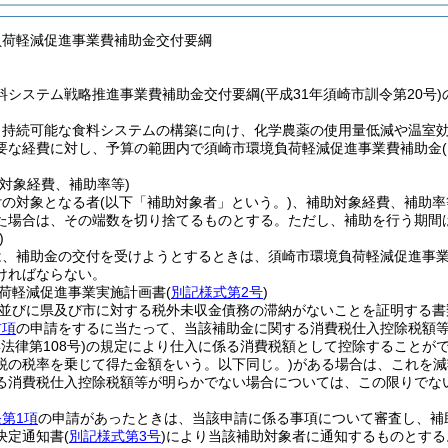
負荷軽減促進事業費補助金交付要綱
料システム戦略推進事業費補助金交付要綱(平成31年須崎市訓令第20号
、持続可能な食料システムの構築に向け、化学農薬の使用量低減や温室
要な経費に対し、予算の範囲内で須崎市環境負荷軽減促進事業費補助金
対象経費、補助率等)
付の対象となる者
(以下「補助対象者」という。)
、補助対象経費、補助率
た場合は、その端数を切り捨てるものとする。
ただし、補助を行う期間
)
は、補助金の交付を受けようとするときは、須崎市環境負荷軽減促進事
ければならない。
荷軽減促進事業実施計画書
(
別記様式第2号
)
並びに県及び市に対する税外未収金債務の滞納がないことを証明する書
前項
の申請をするに当たって、当該補助金に関する消費税仕入控除税額
年法律第108号)
の規定により仕入に係る消費税額として控除することが
税の税率を乗じて得た金額をいう。以下同じ。)
がある場合は、これを減
る消費税仕入控除税額等が明らかでない場合については、この限りでな
第1項
の申請があったときは、当該申請に係る事項について審査し、補
決定通知書
(
別記様式第3号
)
により当該補助対象者に通知するものとする