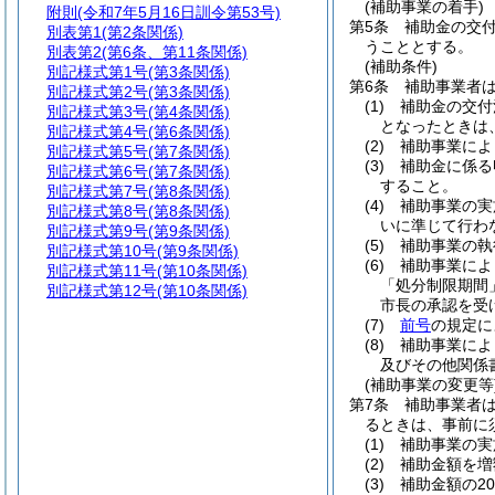
(補助事業の着手)
附則
(令和7年5月16日訓令第53号)
第5条
補助金の交
別表第1
(第2条関係)
うこととする。
別表第2
(第6条、第11条関係)
(補助条件)
別記様式第1号
(第3条関係)
第6条
補助事業者
別記様式第2号
(第3条関係)
(1)
補助金の交付
別記様式第3号
(第4条関係)
となったときは
別記様式第4号
(第6条関係)
(2)
補助事業によ
別記様式第5号
(第7条関係)
(3)
補助金に係る
別記様式第6号
(第7条関係)
すること。
別記様式第7号
(第8条関係)
(4)
補助事業の実
別記様式第8号
(第8条関係)
いに準じて行わ
別記様式第9号
(第9条関係)
(5)
補助事業の執
別記様式第10号
(第9条関係)
(6)
補助事業によ
別記様式第11号
(第10条関係)
「処分制限期間
別記様式第12号
(第10条関係)
市長の承認を受
(7)
前号
の規定に
(8)
補助事業によ
及びその他関係
(補助事業の変更等
第7条
補助事業者
るときは、事前に
(1)
補助事業の実
(2)
補助金額を増
(3)
補助金額の2