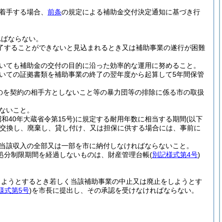
着手する場合、
前条
の規定による補助金交付決定通知に基づき行
ればならない。
了することができないと見込まれるとき又は補助事業の遂行が困難
いても補助金の交付の目的に沿った効率的な運用に努めること。
いての証拠書類を補助事業の終了の翌年度から起算して5年間保管
のを契約の相手方としないこと等の暴力団等の排除に係る市の取扱
ないこと。
昭和40年大蔵省令第15号)
に規定する耐用年数に相当する期間
(以下
交換し、廃棄し、貸し付け、又は担保に供する場合には、事前に
当該収入の全部又は一部を市に納付しなければならないこと。
、処分制限期間を経過しないものは、財産管理台帳
(
別記様式第4号
)
しようとするとき若しく当該補助事業の中止又は廃止をしようとす
様式第5号
)
を市長に提出し、その承認を受けなければならない。