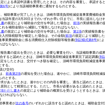
規定による承認申請書を受理したときは、その内容を審査し、承認する
第6号
)
により当該補助事業者に通知するものとする。
は、補助事業が完了したときは、須崎市環境負荷軽減促進事業費補助金
は当該年度の3月20日までのいずれか早い日までに、市長に提出しなけ
し書
の規定により補助金の交付を申請した場合は、
前項
の実績報告書の
これを補助金額から減額して報告しなければならない。
し書
の規定により補助金の交付を申請した場合は、
第1項
の実績報告書を
仕入控除税額等が確定した場合は、その金額
(
前項
の規定により減額した
進事業費補助金に係る消費税仕入控除税額等報告書
(
別記様式第8号
)
によ
ればならない。
績報告書の提出を受けたときは、必要な審査を行い、当該補助事業の成
合すると認めたときは、須崎市環境負荷軽減促進事業完了認定調書
(
別
認定をしたときは、交付すべき額を確定し、須崎市環境負荷軽減促進事
とする。
及び交付)
は、
前条第2項
の通知を受けた場合は、速やかに、須崎市環境負荷軽減
ものとする。
請求があったときは、速やかにその内容を審査し、適当と認めたときは
、原則として精算払とする。
ただし、市長が必要があると認めたときは
前項ただし書き
の規定により補助金の概算払を受けようとするときは、
なければならない。
)
助事業者が
次の各号
のいずれかに該当すると認めたときは、補助金交付