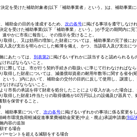
付決定を受けた補助対象者
(以下「補助事業者」という。)
は、補助事業に
は、補助金の目的を達成するため、
次の各号
に掲げる事項を遵守しなけ
決定を受けた補助事業
(以下「補助事業」という。)
が予定の期間内に完
、速やかに市長に報告し、その指示を受けること。
り取得し、又は効用の増加した財産については、補助事業の完了後にお
収入及び支出を明らかにした帳簿を備え、かつ、当該収入及び支出につ
施にあたっては、
別表第2
に掲げるいずれかに該当すると認められるも
なければならないこと。
行に際しては、市が行う契約手続きの取扱いに準じて行わなければなら
り取得した財産については、減価償却資産の耐用年数等に関する省令
(
」という。)
内において、補助金の交付の目的に反して使用し、譲渡し、
けなければならないこと。
より市長の承認を得て財産を処分したことにより収入があった場合は、
り取得した財産1件当たりの取得価格が10万円以上の設備及び器具で
書類を保管すること。
)
は、補助事業について、
次の各号
に掲げるいずれかの事項に係る変更を
須崎市環境負荷軽減促進事業費補助金変更
(中止・廃止)
承認申請書
(
別記
施内容の追加
額する場合
0パーセントを超える減額をする場合