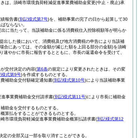
ときは、須崎市環境負荷軽減促進事業費補助金変更
(中止・廃止)
承
実績報告書
(
別記様式第7号
)
を、補助事業の完了の日から起算して30
ればならない。
提出に当たって、当該補助金に係る消費税仕入控除税額等が明らか
提出した後において、消費税及び地方消費税の申告により当該補
場合にあっては、その金額が減じた額を上回る部分の金額)
を須崎
り速やかに市長に報告するとともに、市長の返還命令を受けて、
果が交付決定の内容
(
第6条
の規定により変更されたときは、その変
記様式第9号
)
を作成するものとする。
業費補助金交付額確定通知書
(
別記様式第10号
)
により当該補助事業
促進事業費補助金交付請求書
(
別記様式第11号
)
により市長に補助金
、補助金を交付するものとする。
、概算払をすることができるものとする。
須崎市環境負荷軽減促進事業費補助金概算払請求書
(
別記様式第12
決定の全部又は一部を取り消すことができる。