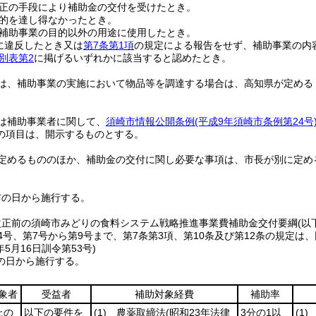
正の手段により補助金の交付を受けたとき。
的を達し得なかったとき。
補助事業の目的以外の用途に使用したとき。
に違反したとき又は
第7条第1項
の規定による報告をせず、補助事業の内
別表第2
に掲げるいずれかに該当すると認めたとき。
は、補助事業の実施において物品等を調達する場合は、高知県が定める
は補助事業者に関して、
須崎市情報公開条例
(平成9年須崎市条例第24号
の項目は、開示するものとする。
定めるもののほか、補助金の交付に関し必要な事項は、市長が別に定め
布の日から施行する。
改正前の須崎市みどりの食料システム戦略推進事業費補助金交付要綱
(以
4号、第7号から第9号まで、第7条第3項、第10条及び第12条の規定
年5月16日
訓令第53号)
の日から施行する。
象者
受益者
補助対象経費
補助率
上の
以下の要件を
(1)
農薬取締法
(昭和23年法律
3分の1以
(1)