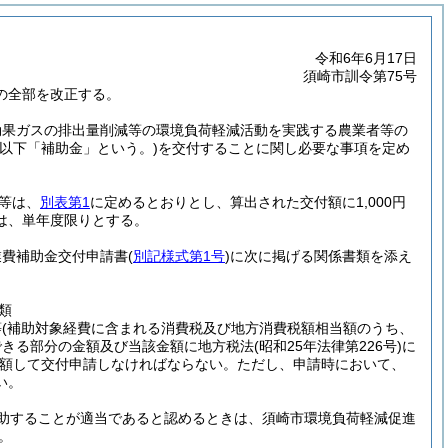
令和6年6月17日
須崎市訓令第75号
)の全部を改正する。
効果ガスの排出量削減等の環境負荷軽減活動を実践する農業者等の
(以下「補助金」という。)
を交付することに関し必要な事項を定め
等は、
別表第1
に定めるとおりとし、算出された交付額に1,000円
は、単年度限りとする。
業費補助金交付申請書
(
別記様式第1号
)
に次に掲げる関係書類を添え
類
等
(補助対象経費に含まれる消費税及び地方消費税額相当額のうち、
できる部分の金額及び当該金額に地方税法
(昭和25年法律第226号)
に
額して交付申請しなければならない。
ただし、申請時において、
い。
助することが適当であると認めるときは、須崎市環境負荷軽減促進
。