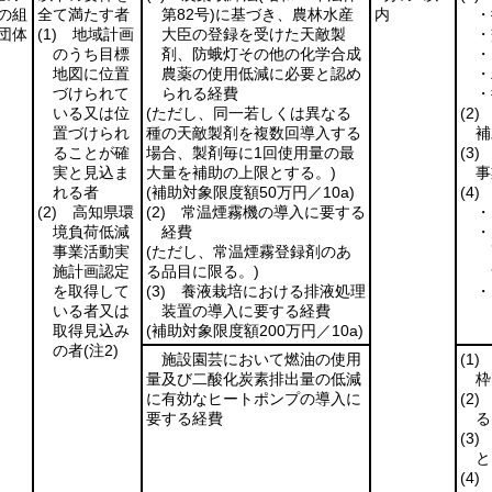
の組
全て満たす者
第82号)
に基づき、農林水産
内
・
団体
(1)
地域計画
大臣の登録を受けた天敵製
・
のうち目標
剤、防蛾灯その他の化学合成
・
地図に位置
農薬の使用低減に必要と認め
・
づけられて
られる経費
・
いる又は位
(ただし、同一若しくは異なる
(2)
置づけられ
種の天敵製剤を複数回導入する
補
ることが確
場合、製剤毎に1回使用量の最
(3)
実と見込ま
大量を補助の上限とする。)
事
れる者
(補助対象限度額50万円／10a)
(4)
(2)
高知県環
(2)
常温煙霧機の導入に要する
・
境負荷低減
経費
・
事業活動実
(ただし、常温煙霧登録剤のあ
施計画認定
る品目に限る。)
を取得して
(3)
養液栽培における排液処理
・
いる者又は
装置の導入に要する経費
取得見込み
(補助対象限度額200万円／10a)
の者
(注2)
施設園芸において燃油の使用
(1)
量及び二酸化炭素排出量の低減
枠
に有効なヒートポンプの導入に
(2)
要する経費
る
(3)
と
(4)