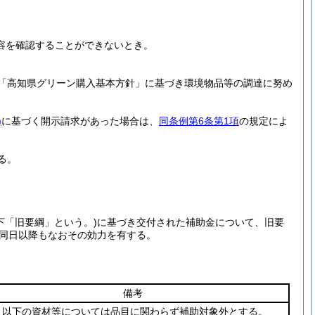
容を確認することができないとき。
「高知県グリーン購入基本方針」に基づき環境物品等の調達に努め
)
に基づく開示請求があった場合は、
同条例第6条第1項
の規定によ
る。
下「旧要綱」という。)
に基づき交付された補助金について、旧要
は、同日以降もなおその効力を有する。
備考
以下の資材等については品目に関わらず補助対象外とする。