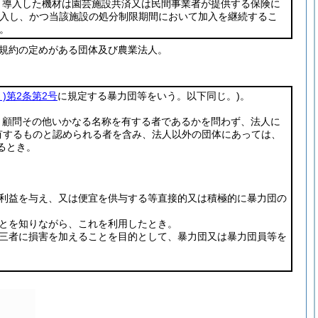
導入した機材は園芸施設共済又は民間事業者が提供する保険に
入し、かつ当該施設の処分制限期間において加入を継続するこ
。
の規約の定めがある団体及び農業法人。
)
第2条第2号
に規定する暴力団等をいう。以下同じ。)
。
、顧問その他いかなる名称を有する者であるかを問わず、法人に
有するものと認められる者を含み、法人以外の団体にあっては、
るとき。
の利益を与え、又は便宜を供与する等直接的又は積極的に暴力団の
とを知りながら、これを利用したとき。
第三者に損害を加えることを目的として、暴力団又は暴力団員等を