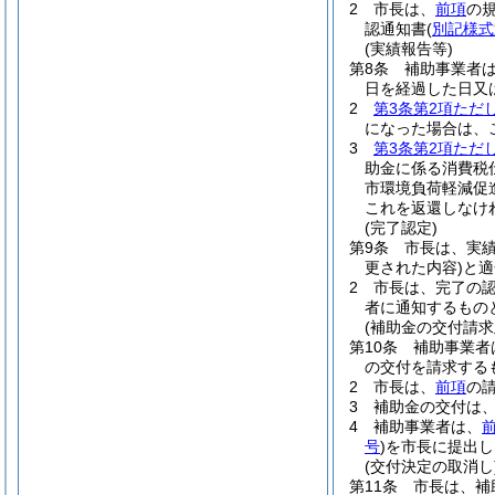
2
市長は、
前項
の
認通知書
(
別記様式
(実績報告等)
第8条
補助事業者
日を経過した日又
2
第3条第2項ただ
になった場合は、
3
第3条第2項ただ
助金に係る消費税
市環境負荷軽減促
これを返還しなけ
(完了認定)
第9条
市長は、実
更された内容)
と適
2
市長は、完了の
者に通知するもの
(補助金の交付請求
第10条
補助事業者
の交付を請求する
2
市長は、
前項
の
3
補助金の交付は
4
補助事業者は、
号
)
を市長に提出し
(交付決定の取消し
第11条
市長は、補