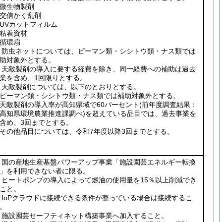
微生物製剤
交信かく乱剤
UVカットフィルム
粘着資材
循環扇
防虫ネットについては、ピーマン類・シシトウ類・ナス類では
助対象外とする。
天敵製剤の導入に要する経費を除き、同一経費への補助は過去
業を含め、1回限りとする。
天敵製剤については、以下のとおりとする。
ピーマン類・シシトウ類・ナス類では補助対象外とする。
天敵製剤の導入率が高知県域で60パーセント
(前年度調査結果：
高知県環境農業推進課調べ)
を超えている品目では、過去事業を
含め、3回までとする。
その他品目については、令和7年度以降3回までとする。
国の産地生産基盤パワーアップ事業「施設園芸エネルギー転換
」を利用できない者に限る。
ヒートポンプの導入によって燃油の使用量を15％以上削減でき
こと。
IoPクラウドに接続できる条件が整っている場合は接続するこ
。
施設園芸セーフティネット構築事業へ加入すること。