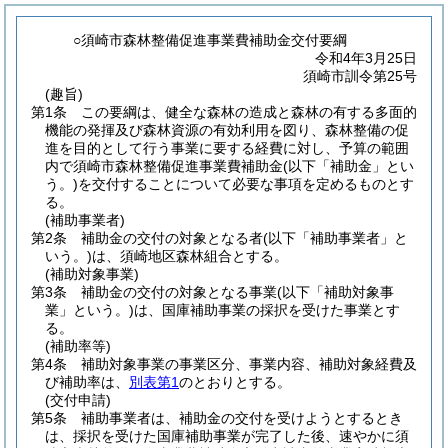
○須崎市森林整備促進事業費補助金交付要綱
令和4年3月25日
須崎市訓令第25号
(趣旨)
第1条
この要綱は、健全な森林の造成と森林の有する多面的
機能の発揮及び森林資源の有効利用を図り、森林整備の促
進を目的として行う事業に要する経費に対し、予算の範囲
内で須崎市森林整備促進事業費補助金
(以下「補助金」とい
う。)
を交付することについて必要な事項を定めるものとす
る。
(補助事業者)
第2条
補助金の交付の対象となる者
(以下「補助事業者」と
いう。)
は、須崎地区森林組合とする。
(補助対象事業)
第3条
補助金の交付の対象となる事業
(以下「補助対象事
業」という。)
は、国庫補助事業の採択を受けた事業とす
る。
(補助率等)
第4条
補助対象事業の事業区分、事業内容、補助対象経費及
び補助率は、
別表第1
のとおりとする。
(交付申請)
第5条
補助事業者は、補助金の交付を受けようとするとき
は、採択を受けた国庫補助事業が完了した後、速やかに須