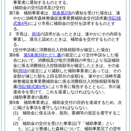
事業者に通知するものとする。
(補助金の交付請求及び交付)
第7条
補助事業者は、
前条第2項
の通知を受けた場合は、速
やかに須崎市森林整備促進事業費補助金交付請求書
(
別記様
式第4号
)
により市長に補助金の交付を請求するものとす
る。
2
市長は、
前項
の請求があったときは、速やかにその内容を
審査し、適当と認めたときは、補助金を交付するものとす
る。
(交付申請後に消費税仕入控除税額等が確定した場合)
第8条
第5条第3項ただし書
の規定により交付申請をした場
合において、消費税及び地方消費税の申告により当該補助
金に係る消費税仕入控除税額等が確定したときは、その金
額
(
同項
の規定により減額した補助事業者にあっては、その
金額が減じた額を上回る部分の金額)
を、速やかに須崎市森
林整備促進事業費補助金に係る消費税仕入控除税額等報告
書
(
別記様式第5号
)
により市長に報告するとともに、市の返
還命令を受けて、これを返還しなければならない。
(補助事業者の義務)
第9条
補助事業者は、補助金交付の目的を達成するため、次
に掲げる事項を遵守しなければならない。
(1)
補助金に係る法令、規則、要綱等の規定を遵守するこ
と。
(2)
補助金の交付を受けた事業
(以下「補助事業」とい
う。)
により整備した森林について、補助事業完了の翌年