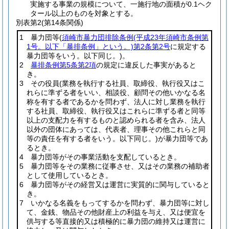
実施する事業の規模について、一施行地の面積が0.1ヘク
タール以上のものを対象とする。
別表第2
(第14条関係)
1 暴力団等
(
須崎市暴力団排除条例
(平成23年須崎市条例第
1号。以下「暴排条例」という。)
第2条第2号
に規定する
暴力団等をいう。以下同じ。)
。
2
暴排条例第5条第2項
の規定に違反した事実があると
き。
3 その役員
(業務を執行する社員、取締役、執行役又はこ
れらに準ずる者をいい、相談役、顧問その他いかなる名
称を有する者であるかを問わず、法人に対し業務を執行
する社員、取締役、執行役又はこれらに準ずる者と同等
以上の支配力を有するものと認められる者を含み、法人
以外の団体にあっては、代表者、理事その他これらと同
等の責任を有する者をいう。以下同じ。)
が暴力団等であ
るとき。
4 暴力団等がその事業活動を支配しているとき。
5 暴力団等をその業務に従事させ、又はその業務の補助者
として使用しているとき。
6 暴力団等がその経営又は運営に実質的に関与していると
き。
7 いかなる名義をもってするかを問わず、暴力団等に対し
て、金銭、物品その他財産上の利益を与え、又は便宜を
供与する等直接的又は積極的に暴力団の維持又は運営に