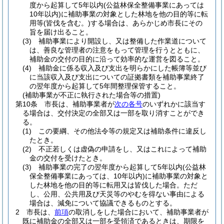
度から起算して5年以内
(公益林保全整備事業にあっては
10年以内)
に補助事業の対象とした林地を他の目的等に転
用等
(皆伐を含む。)
する場合は、あらかじめ市長にその
旨を届け出ること。
(3)
補助事業により開設し、又は整備した作業道について
は、善良な管理者の注意をもって管理を行うとともに、
補助金の交付の目的に沿って効率的な運営を図ること。
(4)
補助金に係る収入及び支出を明らかにした帳簿等並び
に当該収入及び支出についての証拠書類を補助事業終了
の翌年度から起算して5年間整理保管すること。
(補助事業が不正に執行された場合等の措置)
第10条
市長は、補助事業者が
次の各号
のいずれかに該当す
る場合は、交付決定の全部又は一部を取り消すことができ
る。
(1)
この要綱、その他法令等の規定又は補助条件に違反し
たとき。
(2)
不正若しくは虚偽の申請をし、又はこれによって補助
金の交付を受けたとき。
(3)
補助事業の完了の翌年度から起算して5年以内
(公益林
保全整備事業にあっては、10年以内)
に補助事業の対象と
した林地を他の目的等に転用又は皆伐した場合。
ただ
し、公用、公共用及び天災等のやむを得ない事由による
場合は、減免について協議できるものとする。
2
市長は、
前項
の取消しをした場合において、補助事業者が
既に補助金の全部又は一部を受領済であるときは、期限を