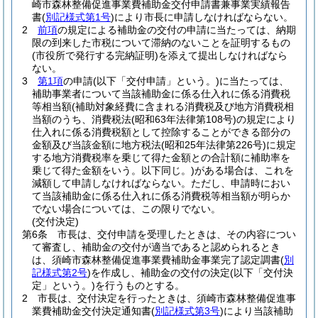
崎市森林整備促進事業費補助金交付申請書兼事業実績報告
書
(
別記様式第1号
)
により市長に申請しなければならない。
2
前項
の規定による補助金の交付の申請に当たっては、納期
限の到来した市税について滞納のないことを証明するもの
(市役所で発行する完納証明)
を添えて提出しなければなら
ない。
3
第1項
の申請
(以下「交付申請」という。)
に当たっては、
補助事業者について当該補助金に係る仕入れに係る消費税
等相当額
(補助対象経費に含まれる消費税及び地方消費税相
当額のうち、消費税法
(昭和63年法律第108号)
の規定により
仕入れに係る消費税額として控除することができる部分の
金額及び当該金額に地方税法
(昭和25年法律第226号)
に規定
する地方消費税率を乗じて得た金額との合計額に補助率を
乗じて得た金額をいう。以下同じ。)
がある場合は、これを
減額して申請しなければならない。
ただし、申請時におい
て当該補助金に係る仕入れに係る消費税等相当額が明らか
でない場合については、この限りでない。
(交付決定)
第6条
市長は、交付申請を受理したときは、その内容につい
て審査し、補助金の交付が適当であると認められるとき
は、須崎市森林整備促進事業費補助金事業完了認定調書
(
別
記様式第2号
)
を作成し、補助金の交付の決定
(以下「交付決
定」という。)
を行うものとする。
2
市長は、交付決定を行ったときは、須崎市森林整備促進事
業費補助金交付決定通知書
(
別記様式第3号
)
により当該補助