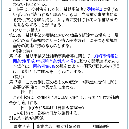
わないものとする。
2
市長は、交付決定した後、補助事業者が
別表第2
に掲げる
いずれかに該当すると認めたときは、当該補助事業者に係
る交付決定を取り消し、又は既に交付されている補助金の
返還を命ずることができる。
(グリーン購入)
第15条
補助事業の実施において物品を調達する場合は、県
が定める「高知県グリーン購入基本方針」に基づき環境物
品等の調達に努めるものとする。
(情報公開)
第16条
補助事業又は補助事業者等に関して、
須崎市情報公
開条例
(平成9年須崎市条例第24号)
に基づく開示請求があっ
た場合は、
同条例第6条
の規定による非開示項目以外の項目
は、原則として開示を行うものとする。
(補則)
第17条
この要綱に定めるもののほか、補助金の交付に関し
必要な事項は、市長が別に定める。
附
則
この訓令は、令和4年4月1日から施行し、令和4年度の補助
金から適用する。
附
則
(令和5年4月1日
訓令第60号)
この訓令は、公布の日から施行する。
別表第1
(第4条関係)
事業区分
事業内容、補助対象経費
補助率等