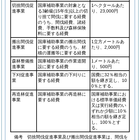
切捨間伐促
国庫補助事業の対象とな
1ヘクタールあた
進事業
る3齢級
(15年生)
以上の切
り、23,000円
り捨て間伐に要する経費
のうち、間伐経費、諸経
費、手数料及び森林保険
料に要する経費
搬出間伐促
国庫補助事業の搬出間伐
1立方メートルあ
進事業
に要する経費のうち、材
たり、2,000円
積の運搬等に要する経費
森林整備推
国庫補助事業の作業道開
1メートルあた
進事業
設に要する経費
り、500円
下刈促進事
国庫補助事業の下刈りに
国費に32％相当の
業
要する経費
額を継ぎ足し、10
0％とする。
再造林促進
国庫補助事業の再造林に
国庫補助事業にお
事業
要する経費
ける標準単価経費
又は実行経費のい
ずれか少額に10％
相当の額を継ぎ足
し、100％とす
る。
備考 切捨間伐促進事業及び搬出間伐促進事業は、間伐を