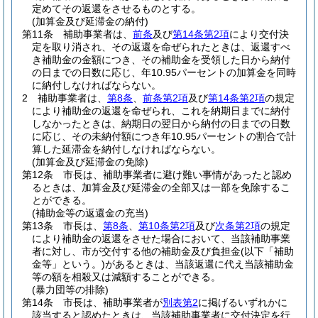
定めてその返還をさせるものとする。
(加算金及び延滞金の納付)
第11条
補助事業者は、
前条
及び
第14条第2項
により交付決
定を取り消され、その返還を命ぜられたときは、返還すべ
き補助金の金額につき、その補助金を受領した日から納付
の日までの日数に応じ、年10.95パーセントの加算金を同時
に納付しなければならない。
2
補助事業者は、
第8条
、
前条第2項
及び
第14条第2項
の規定
により補助金の返還を命ぜられ、これを納期日までに納付
しなかったときは、納期日の翌日から納付の日までの日数
に応じ、その未納付額につき年10.95パーセントの割合で計
算した延滞金を納付しなければならない。
(加算金及び延滞金の免除)
第12条
市長は、補助事業者に避け難い事情があったと認め
るときは、加算金及び延滞金の全部又は一部を免除するこ
とができる。
(補助金等の返還金の充当)
第13条
市長は、
第8条
、
第10条第2項
及び
次条第2項
の規定
により補助金の返還をさせた場合において、当該補助事業
者に対し、市が交付する他の補助金及び負担金
(以下「補助
金等」という。)
があるときは、当該返還に代え当該補助金
等の額を相殺又は減額することができる。
(暴力団等の排除)
第14条
市長は、補助事業者が
別表第2
に掲げるいずれかに
該当すると認めたときは、当該補助事業者に交付決定を行