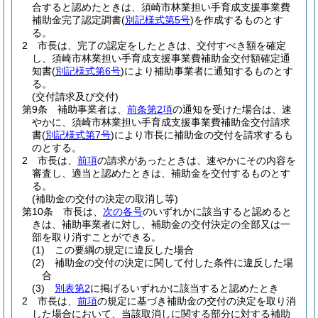
合すると認めたときは、須崎市林業担い手育成支援事業費
補助金完了認定調書
(
別記様式第5号
)
を作成するものとす
る。
2
市長は、完了の認定をしたときは、交付すべき額を確定
し、須崎市林業担い手育成支援事業費補助金交付額確定通
知書
(
別記様式第6号
)
により補助事業者に通知するものとす
る。
(交付請求及び交付)
第9条
補助事業者は、
前条第2項
の通知を受けた場合は、速
やかに、須崎市林業担い手育成支援事業費補助金交付請求
書
(
別記様式第7号
)
により市長に補助金の交付を請求するも
のとする。
2
市長は、
前項
の請求があったときは、速やかにその内容を
審査し、適当と認めたときは、補助金を交付するものとす
る。
(補助金の交付の決定の取消し等)
第10条
市長は、
次の各号
のいずれかに該当すると認めると
きは、補助事業者に対し、補助金の交付決定の全部又は一
部を取り消すことができる。
(1)
この要綱の規定に違反した場合
(2)
補助金の交付の決定に関して付した条件に違反した場
合
(3)
別表第2
に掲げるいずれかに該当すると認めたとき
2
市長は、
前項
の規定に基づき補助金の交付の決定を取り消
した場合において、当該取消しに関する部分に対する補助