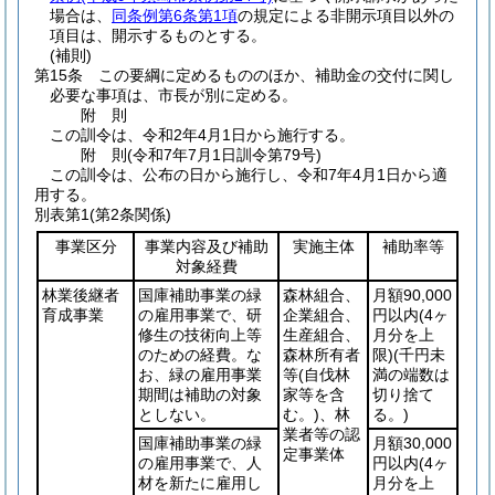
場合は、
同条例第6条第1項
の規定による非開示項目以外の
項目は、開示するものとする。
(補則)
第15条
この要綱に定めるもののほか、補助金の交付に関し
必要な事項は、市長が別に定める。
附
則
この訓令は、令和2年4月1日から施行する。
附
則
(令和7年7月1日
訓令第79号)
この訓令は、公布の日から施行し、令和7年4月1日から適
用する。
別表第1
(第2条関係)
事業区分
事業内容及び補助
実施主体
補助率等
対象経費
林業後継者
国庫補助事業の緑
森林組合、
月額90,000
育成事業
の雇用事業で、研
企業組合、
円以内
(4ヶ
修生の技術向上等
生産組合、
月分を上
のための経費。な
森林所有者
限)
(千円未
お、緑の雇用事業
等
(自伐林
満の端数は
期間は補助の対象
家等を含
切り捨て
としない。
む。)
、林
る。)
業者等の認
国庫補助事業の緑
月額30,000
定事業体
の雇用事業で、人
円以内
(4ヶ
材を新たに雇用し
月分を上