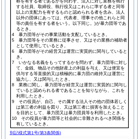
称を有する者であるかを問わず、法人に対し業務を執行
する社員、取締役、執行役又はこれらに準ずる者と同等
以上の支配力を有するものと認められる者を含み、法人
以外の団体にあっては、代表者、理事その他これらと同
等の責任を有する者をいう。以下同じ。)
が暴力団等であ
るとき。
4 暴力団等がその事業活動を支配しているとき。
5 暴力団等をその業務に従事させ、又はその業務の補助者
として使用しているとき。
6 暴力団等がその経営又は運営に実質的に関与していると
き。
7 いかなる名義をもってするかを問わず、暴力団等に対し
て、金銭、物品その他財産上の利益を与え、又は便宜を
供与する等直接的又は積極的に暴力団の維持又は運営に
協力し、又は関与したとき。
8 業務に関し、暴力団等が経営又は運営に実質的に関与し
ていると認められる者であることを知りながら、これを
利用したとき。
9 その役員が、自己、その属する法人その他の団体若しく
は第三者の利益を図り、又は第三者に損害を加えること
を目的として、暴力団又は暴力団員等を利用したとき。
10 その役員が暴力団等と社会的に非難されるべき関係を
有しているとき。
別記様式第1号
(第3条関係)