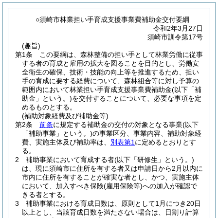
○須崎市林業担い手育成支援事業費補助金交付要綱
令和2年3月27日
須崎市訓令第17号
(趣旨)
第1条
この要綱は、森林整備の担い手として林業労働に従事
する者の育成と雇用の拡大を図ることを目的とし、労働安
全衛生の確保、技術・技能の向上等を推進するため、担い
手の育成に要する経費について、森林組合等に対し予算の
範囲内において林業担い手育成支援事業費補助金
(以下「補
助金」という。)
を交付することについて、必要な事項を定
めるものとする。
(補助対象経費及び補助金等)
第2条
前条
に規定する補助金の交付の対象となる事業
(以下
「補助事業」という。)
の事業区分、事業内容、補助対象経
費、実施主体及び補助率は、
別表第1
に定めるとおりとす
る。
2
補助事業において育成する者
(以下「研修生」という。)
は、現に須崎市に住所を有する者又は申請日から2月以内に
市内に住所を有することが確実な者とし、かつ、実施主体
において、加入すべき保険
(雇用保険等)
への加入が確認で
きる者とする。
3
補助事業における育成日数は、原則として1月につき20日
以上とし、当該育成日数を満たさない場合は、日割り計算