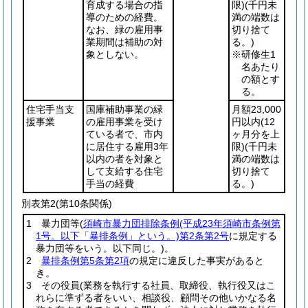
育成する場合の指
限)
(千円未
導のための経費。
満の端数は
なお、緑の雇用事
切り捨て
業期間は補助の対
る。)
象としない。
※研修生1
名あたり
の額とす
る。
住宅手当支
国庫補助事業の緑
月額23,000
援事業
の雇用事業を受け
円以内
(12
ている者で、市内
ヶ月分を上
に居住する雇用3年
限)
(千円未
以内の者を対象と
満の端数は
して支給する住宅
切り捨て
手当の経費
る。)
別表第2
(第10条関係)
1 暴力団等
(
須崎市暴力団排除条例
(平成23年須崎市条例第
1号。以下「暴排条例」という。)
第2条第2号
に規定する
暴力団等をいう。以下同じ。)
。
2
暴排条例第5条第2項
の規定に違反した事実があると
き。
3 その役員
(業務を執行する社員、取締役、執行役又はこ
れらに準ずる者をいい、相談役、顧問その他いかなる名