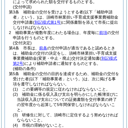
によって求められた額を交付するものとする。
(交付申請)
第3条
補助金の交付を受けようとする者
(以下「補助申請
者」という。)
は、須崎市林業担い手育成支援事業費補助金
交付申請書
(
別記様式第1号
)
に関係書類を添えて市長に提出
しなければならない。
2
補助事業が複数年度にわたる場合は、年度毎に
前項
の交付
申請を行うものとする。
(交付決定)
第4条
市長は、
前条
の交付申請が適当であると認めるとき
は、補助金の交付の決定をし、須崎市林業担い手育成支援
事業費補助金
(変更・中止・廃止)
交付決定通知書
(
別記様式
第2号
)
により補助申請者に通知するものとする。
(補助の条件)
第5条
補助金の交付の目的を達成するため、補助金の交付を
受けた者
(以下「補助事業者」という。)
は、次に掲げる事
項を遵守しなければならない。
(1)
この要綱等の規定に従わなければならないこと。
(2)
補助金に係る収入及び支出を明らかにした帳簿並びに
当該収入及び支出についての証拠書類を交付事業の終了
の翌年度から起算して5年間保管しなければならないこ
と。
(3)
研修生に対して、須崎市に定住するよう努めなければ
ならないこと。
(4)
市税の滞納がないこと。