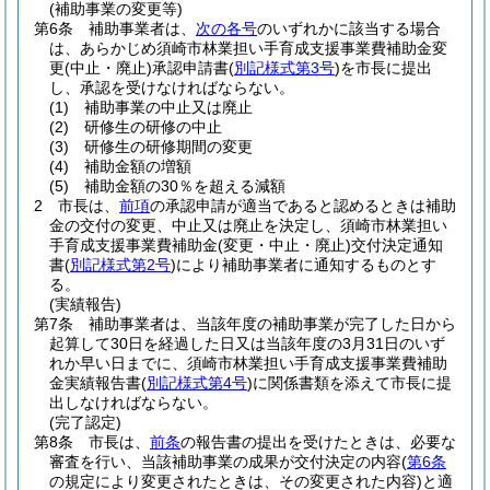
(補助事業の変更等)
第6条
補助事業者は、
次の各号
のいずれかに該当する場合
は、あらかじめ須崎市林業担い手育成支援事業費補助金変
更
(中止・廃止)
承認申請書
(
別記様式第3号
)
を市長に提出
し、承認を受けなければならない。
(1)
補助事業の中止又は廃止
(2)
研修生の研修の中止
(3)
研修生の研修期間の変更
(4)
補助金額の増額
(5)
補助金額の30％を超える減額
2
市長は、
前項
の承認申請が適当であると認めるときは補助
金の交付の変更、中止又は廃止を決定し、須崎市林業担い
手育成支援事業費補助金
(変更・中止・廃止)
交付決定通知
書
(
別記様式第2号
)
により補助事業者に通知するものとす
る。
(実績報告)
第7条
補助事業者は、当該年度の補助事業が完了した日から
起算して30日を経過した日又は当該年度の3月31日のいず
れか早い日までに、須崎市林業担い手育成支援事業費補助
金実績報告書
(
別記様式第4号
)
に関係書類を添えて市長に提
出しなければならない。
(完了認定)
第8条
市長は、
前条
の報告書の提出を受けたときは、必要な
審査を行い、当該補助事業の成果が交付決定の内容
(
第6条
の規定により変更されたときは、その変更された内容)
と適