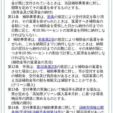
金が既に交付されているときは、当該補助事業者に対し、
期限を定めてその返還を命ずるものとする。
(加算金及び延滞金の納付)
第11条
補助事業者は、
前条
の規定により交付決定を取り消
され、その返還を命ぜられたときは、返還すべき補助金の
金額につき、その補助金を受領した日から納付の日までの
日数に応じ、年10.95パーセントの加算金を同時に納付しな
ければならない。
2
補助事業者は、
前条第2項
の規定により補助金の返還を命
ぜられ、これを納期日までに納付しなかったときは、納期
日の翌日から納付の日までの日数に応じ、その未納付額に
つき年10.95パーセントの割合で計算した延滞金を納付しな
ければならない。
(補助金等の返還金の充当)
第12条
市長は、
第10条第2項
の規定により補助金の返還を
させた場合において、補助事業者に対し、市が交付する他
の補助金、交付金及び負担金があるときは、当該返還に代
え当該補助金等の額を相殺又は減額することができる。
(グリーン購入)
第13条
交付事業の実施において物品等を調達する場合は、
県が定める「高知県グリーン購入基本方針」に基づき環境
物品等の調達に努めるものとする。
(情報の開示)
第14条
交付事業及び補助事業者に関して、
須崎市情報公開
条例
(平成9年須崎市条例第24号)
に基づく開示請求があった