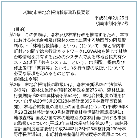
○須崎市林地台帳情報事務取扱要領
平成31年2月25日
須崎市訓令第7号
(目的)
第1条
この要領は、森林及び林業行政を推進するため、本市
における林地台帳及び森林の土地に関する地図等の附属資
料
(以下「林地台帳情報」という。)
について、県と管内市
町村との間で総合行政ネットワーク
(LGWAN)
を通じて林地
台帳情報を共有するためのシステムである林地台帳共有シ
ステム
(以下「共有システム」という。)
で閲覧、提供及び
修正
(以下「閲覧等」という。)
を行う際の取扱いについて
必要な事項を定めるものとする。
(関係法令等)
第2条
林地台帳情報の取扱いは、森林法
(昭和26年法律第
249号)
、森林法施行令
(昭和26年政令第276号)
、森林法施
行規則
(昭和26年農林省令第54号)
、林地台帳制度の運用に
ついて
(平成29年3月29日28林整計第395号林野庁長官通
知)
、林地台帳制度の運用上の留意事項について
(平成29年3
月29日28林整計第400号林野庁森林整備部計画課長通知)
、
地域森林計画及び国有林の地域別の森林計画に関する事務
の取扱いについて
(平成3年農林水産省訓令第20号)
、森林経
営計画制度運営要領
(平成24年3月26日23林整計第230号林
野庁長官通知)
、市町村森林整備計画制度等の運用について