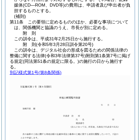
媒体
(CD―ROM、DVD等)
の費用は、申請者及び申出者が負
担するものとする。
(補則)
第11条
この要領に定めるもののほか、必要な事項について
は、関係機関と協議のうえ、市長が別に定める。
附
則
この訓令は、平成31年2月25日から施行する。
附
則
(令和5年3月28日
訓令第20号)
この訓令は、デジタル社会の形成を図るための関係法律の
整備に関する法律
(令和3年法律第37号)
附則第1条第7号に掲げ
る規定
(同法第51条の規定に限る。)
の施行の日から施行す
る。
別記様式第1号
(第8条関係)