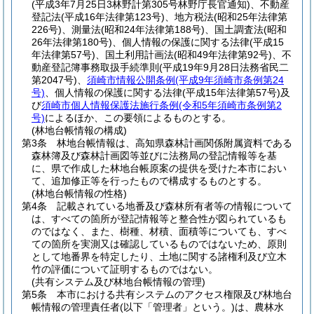
(平成3年7月25日3林野計第305号林野庁長官通知)
、不動産
登記法
(平成16年法律第123号)
、地方税法
(昭和25年法律第
226号)
、測量法
(昭和24年法律第188号)
、国土調査法
(昭和
26年法律第180号)
、個人情報の保護に関する法律
(平成15
年法律第57号)
、国土利用計画法
(昭和49年法律第92号)
、不
動産登記簿事務取扱手続準則
(平成19年9月28日法務省民二
第2047号)
、
須崎市情報公開条例
(平成9年須崎市条例第24
号)
、個人情報の保護に関する法律
(平成15年法律第57号)
及
び
須崎市個人情報保護法施行条例
(令和5年須崎市条例第2
号)
によるほか、この要領によるものとする。
(林地台帳情報の構成)
第3条
林地台帳情報は、高知県森林計画関係附属資料である
森林簿及び森林計画図等並びに法務局の登記情報等を基
に、県で作成した林地台帳原案の提供を受けた本市におい
て、追加修正等を行ったもので構成するものとする。
(林地台帳情報の性格)
第4条
記載されている地番及び森林所有者等の情報について
は、すべての箇所が登記情報等と整合性が図られているも
のではなく、また、樹種、材積、面積等についても、すべ
ての箇所を実測又は確認しているものではないため、原則
として地番界を特定したり、土地に関する諸権利及び立木
竹の評価について証明するものではない。
(共有システム及び林地台帳情報の管理)
第5条
本市における共有システムのアクセス権限及び林地台
帳情報の管理責任者
(以下「管理者」という。)
は、農林水