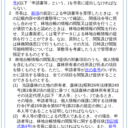
号
)
(以下「申請書等」という。)
を市長に提出しなければな
らない。
2
市長は、
前項
の規定による申請書等を受理したときは、そ
の記載内容や添付書類等について確認し、関係法令等に照
らし合わせて、林地台帳の情報の閲覧又は提供を行うこと
が適切であると認めたときは、林地台帳情報の閲覧を行わ
せ、又は書面若しくは電子データによる林地台帳情報の提
供を行うことができる。
なお、原則として、閲覧及び提供
は林務関係窓口で行うものとし、その方法、日時及び閲覧
可能時間等については、筆数等を考慮したうえで管理者が
指定するものとする。
3
林地台帳情報の閲覧及び提供の対象項目のうち、個人情報
を含むものについては、森林所有者の住所及び氏名の項目
を除くものとする。
ただし、申請者等が
次の各号
のいずれ
かに該当する場合は、全ての項目を閲覧及び提供すること
ができるものとする。
(1)
当該森林の土地の所有者、森林法
(昭和26年法律第249
号)
第2条第2項の規定に基づく当該森林の森林所有者又は
その法定代理人
(以下「本人等」という。)
であるとき。
その場合、申請者等は、個人情報の保護に関する法律施
行令
(平成15年政令第507号)
第22条の規定の例により、
本人等であることを証明しなければならない。
(2)
本人等の委任による代理人であるとき。
その場合、申
請者等は、林地台帳情報の閲覧等に関する委任状
(
別記様
式第4号
)
を市長に提出しなければならない。
また、
前号