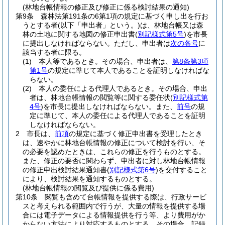
(林地台帳情報の修正及び修正に係る検討結果の通知)
第9条
森林法第191条の6第1項の規定に基づく申し出を行お
うとする者
(以下「申出者」という。)
は、林地台帳又は森
林の土地に関する地図の修正申出書
(
別記様式第5号
)
を市長
に提出しなければならない。
ただし、申出者は
次の各号
に
該当する者に限る。
(1)
本人等であるとき。
その場合、申出者は、
第8条第3項
第1号
の規定に準じて本人であることを証明しなければな
らない。
(2)
本人の委任による代理人であるとき。
その場合、申出
者は、林地台帳情報の閲覧等に関する委任状
(
別記様式第
4号
)
を市長に提出しなければならない。
また、
前号
の規
定に準じて、本人の委任による代理人であることを証明
しなければならない。
2
市長は、
前項
の規定に基づく修正申出書を受理したとき
は、速やかに林地台帳情報の修正について検討を行い、そ
の必要を認めたときは、これらの修正を行うものとする。
また、修正の要否に関わらず、申出者に対し林地台帳情報
の修正申出検討結果通知書
(
別記様式第6号
)
を交付すること
により、検討結果を通知するものとする。
(林地台帳情報の閲覧及び提供に係る費用)
第10条
閲覧も含めて台帳情報を提供する際は、行政サービ
スと考えられる範囲内で行うが、大量の情報を提供する場
合には電子データによる情報提供を行う等、より費用がか
からない方法により対応するものとする。
その場合、記録