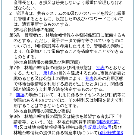
産課長とし、き損又は紛失しないよう厳重に管理しなけれ
ばならない。
2
管理者は、共有システムのID及びパスワードを設定し厳重
に管理するとともに、設定したID及びパスワードについて
は、適宜更新するものとする。
(林地台帳情報の配備)
第6条
管理者は、林地台帳情報を林務関係窓口に配備するも
のとする。
ただし、電子データで保存等されているものに
ついては、利用実態等を考慮したうえで、管理者の判断に
より、印刷物として常備することを省略することができる
ものとする。
(林地台帳情報の種類及び利用形態)
第7条
林地台帳情報の種類及び利用形態は、
別表
のとおりと
する。
ただし、
第1条
の目的を達成するために市長が必要と
認めるとき又は公益上の理由により、
別表
以外の利用形態
で林地台帳情報を利用する必要が生じたときには、関係機
関と協議のうえ利用方法を決定するものとする。
2
前項
の場合において、利用に係るライセンス及び目的等に
制限のあるものについては、その権利又は制限を超えて利
用することはできないものとする。
(林地台帳情報の閲覧及び提供)
第8条
林地台帳情報の閲覧又は提供を希望する者
(以下「申
請者等」という。)
は、林地台帳閲覧申請書
(
別記様式第1
号
)
又は林地台帳情報提供依頼申出書
(
別記様式第2号
)
及び
林地台帳情報の提供に係る留意事項について
(
別記様式第3