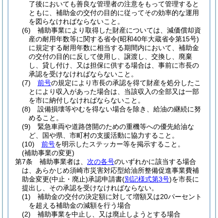
了後においても善良な管理者の注意をもって管理すると
ともに、補助金の交付の目的に従ってその効率的な運用
を図らなければならないこと。
(6)
補助事業により取得した財産については、減価償却資
産の耐用年数等に関する省令
(昭和40年大蔵省令第15号)
に規定する耐用年数に相当する期間内において、補助金
の交付の目的に反して使用し、譲渡し、交換し、廃棄
し、貸し付け、又は担保に供する場合は、事前に市長の
承認を受けなければならないこと。
(7)
前号
の規定により市長の承認を得て財産を処分したこ
とにより収入があった場合は、当該収入の全部又は一部
を市に納付しなければならないこと。
(8)
設備損壊等やむを得ない場合を除き、給油の継続に努
めること。
(9)
緊急車両や道路啓開のための重機等への優先給油な
ど、国や県、市町村の支援活動に協力すること。
(10)
前号
を明示したステッカー等を掲示すること。
(補助事業の変更)
第7条
補助事業者は、
次の各号
のいずれかに該当する場合
は、あらかじめ須崎市災害対応型給油所整備促進事業費補
助金変更
(中止・廃止)
承認申請書
(
別記様式第3号
)
を市長に
提出し、その承認を受けなければならない。
(1)
補助金の交付の決定額に対して増額又は20パーセント
を超える補助金の減額を行う場合
(2)
補助事業を中止し、又は廃止しようとする場合