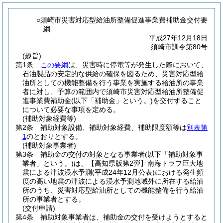
○須崎市災害対応型給油所整備促進事業費補助金交付要
綱
平成27年12月18日
須崎市訓令第80号
(趣旨)
第1条
この要綱
は、災害時に停電等が発生した際において、
石油製品の安定的な供給の確保を図るため、災害対応型給
油所としての機能整備を行う事業を実施する給油所の事業
者に対し、予算の範囲内で須崎市災害対応型給油所整備促
進事業費補助金
(以下「補助金」という。)
を交付すること
について必要な事項を定める。
(補助対象経費等)
第2条
補助対象設備、補助対象経費、補助限度額等は
別表第
1
のとおりとする。
(補助対象事業者)
第3条
補助金の交付の対象となる事業者
(以下「補助対象事
業者」という。)
は、【高知県版第2弾】南海トラフ巨大地
震による津波浸水予測
(平成24年12月公表)
における発生頻
度の高い地震の津波による浸水予測地域外に所在する給油
所のうち、災害対応型給油所としての機能整備を行う給油
所の事業者とする。
(交付申請)
第4条
補助対象事業者は、補助金の交付を受けようとすると