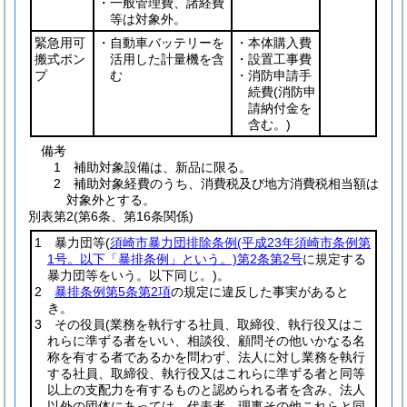
・一般管理費、諸経費
等は対象外。
緊急用可
・自動車バッテリーを
・本体購入費
搬式ポン
活用した計量機を含
・設置工事費
プ
む
・消防申請手
続費
(消防申
請納付金を
含む。)
備考
1 補助対象設備は、新品に限る。
2 補助対象経費のうち、消費税及び地方消費税相当額は
対象外とする。
別表第2
(第6条、第16条関係)
1 暴力団等
(
須崎市暴力団排除条例
(平成23年須崎市条例第
1号。以下「暴排条例」という。)
第2条第2号
に規定する
暴力団等をいう。以下同じ。)
。
2
暴排条例第5条第2項
の規定に違反した事実があると
き。
3 その役員
(業務を執行する社員、取締役、執行役又はこ
れらに準ずる者をいい、相談役、顧問その他いかなる名
称を有する者であるかを問わず、法人に対し業務を執行
する社員、取締役、執行役又はこれらに準ずる者と同等
以上の支配力を有するものと認められる者を含み、法人
以外の団体にあっては、代表者、理事その他これらと同