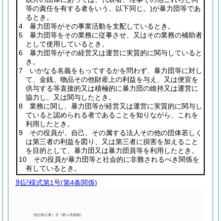
等の責任を有する者をいう。以下同じ。)
が暴力団等であ
るとき。
4 暴力団等がその事業活動を支配しているとき。
5 暴力団等をその業務に従事させ、又はその業務の補助者
として使用しているとき。
6 暴力団等がその経営又は運営に実質的に関与していると
き。
7 いかなる名義をもってするかを問わず、暴力団等に対し
て、金銭、物品その他財産上の利益を与え、又は便宜を
供与する等直接的又は積極的に暴力団の維持又は運営に
協力し、又は関与したとき。
8 業務に関し、暴力団等が経営又は運営に実質的に関与し
ていると認められる者であることを知りながら、これを
利用したとき。
9 その役員が、自己、その属する法人その他の団体若しく
は第三者の利益を図り、又は第三者に損害を加えること
を目的として、暴力団又は暴力団員等を利用したとき。
10 その役員が暴力団等と社会的に非難されるべき関係を
有しているとき。
別記様式第1号
(第4条関係)