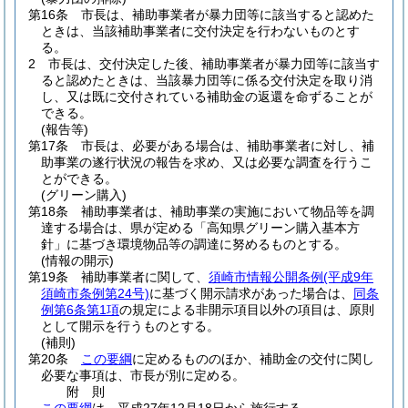
第16条
市長は、補助事業者が暴力団等に該当すると認めた
ときは、当該補助事業者に交付決定を行わないものとす
る。
2
市長は、交付決定した後、補助事業者が暴力団等に該当す
ると認めたときは、当該暴力団等に係る交付決定を取り消
し、又は既に交付されている補助金の返還を命ずることが
できる。
(報告等)
第17条
市長は、必要がある場合は、補助事業者に対し、補
助事業の遂行状況の報告を求め、又は必要な調査を行うこ
とができる。
(グリーン購入)
第18条
補助事業者は、補助事業の実施において物品等を調
達する場合は、県が定める「高知県グリーン購入基本方
針」に基づき環境物品等の調達に努めるものとする。
(情報の開示)
第19条
補助事業者に関して、
須崎市情報公開条例
(平成9年
須崎市条例第24号)
に基づく開示請求があった場合は、
同条
例第6条第1項
の規定による非開示項目以外の項目は、原則
として開示を行うものとする。
(補則)
第20条
この要綱
に定めるもののほか、補助金の交付に関し
必要な事項は、市長が別に定める。
附
則