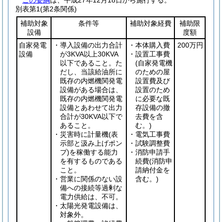
この要綱
は、平成27年12月18日から施行する。
別表第1
(第2条関係)
補助対象
条件等
補助対象経費
補助限
設備
度額
自家発電
・導入設備の出力合計
・本体購入費
200万円
設備
が3KVA以上30KVA
・設置工事費
以下であること。た
(自家発電機
だし、当該給油所に
のための屋
既存の内燃機関発電
設置費及び
設備がある場合は、
設置のため
既存の内燃機関発電
に必要な既
設備とあわせて出力
存設備の撤
合計が30KVA以下で
去費を含
あること。
む。)
・災害時に計量機
(表
・電気工事費
示部と汲み上げポン
・試験調整費
プ)
を稼働する能力
・消防申請手
を有するものである
続費
(消防申
こと。
請納付金を
・営業に関係のない設
含む。)
備への接続等過剰な
電力供給は、不可。
・太陽光発電設備は、
対象外。