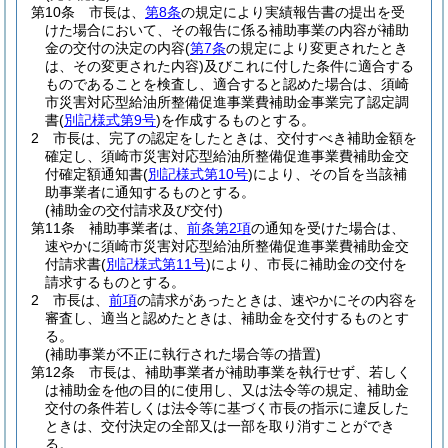
第10条
市長は、
第8条
の規定により実績報告書の提出を受
けた場合において、その報告に係る補助事業の内容が補助
金の交付の決定の内容
(
第7条
の規定により変更されたとき
は、その変更された内容)
及びこれに付した条件に適合する
ものであることを検査し、適合すると認めた場合は、須崎
市災害対応型給油所整備促進事業費補助金事業完了認定調
書
(
別記様式第9号
)
を作成するものとする。
2
市長は、完了の認定をしたときは、交付すべき補助金額を
確定し、須崎市災害対応型給油所整備促進事業費補助金交
付確定額通知書
(
別記様式第10号
)
により、その旨を当該補
助事業者に通知するものとする。
(補助金の交付請求及び交付)
第11条
補助事業者は、
前条第2項
の通知を受けた場合は、
速やかに須崎市災害対応型給油所整備促進事業費補助金交
付請求書
(
別記様式第11号
)
により、市長に補助金の交付を
請求するものとする。
2
市長は、
前項
の請求があったときは、速やかにその内容を
審査し、適当と認めたときは、補助金を交付するものとす
る。
(補助事業が不正に執行された場合等の措置)
第12条
市長は、補助事業者が補助事業を執行せず、若しく
は補助金を他の目的に使用し、又は法令等の規定、補助金
交付の条件若しくは法令等に基づく市長の指示に違反した
ときは、交付決定の全部又は一部を取り消すことができ
る。