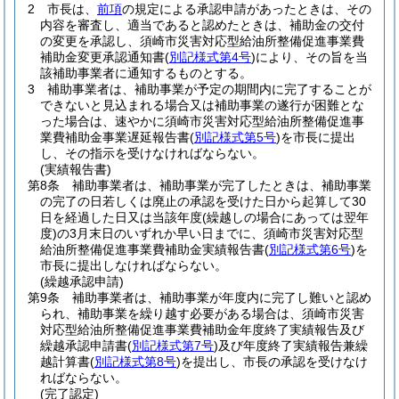
2
市長は、
前項
の規定による承認申請があったときは、その
内容を審査し、適当であると認めたときは、補助金の交付
の変更を承認し、須崎市災害対応型給油所整備促進事業費
補助金変更承認通知書
(
別記様式第4号
)
により、その旨を当
該補助事業者に通知するものとする。
3
補助事業者は、補助事業が予定の期間内に完了することが
できないと見込まれる場合又は補助事業の遂行が困難とな
った場合は、速やかに須崎市災害対応型給油所整備促進事
業費補助金事業遅延報告書
(
別記様式第5号
)
を市長に提出
し、その指示を受けなければならない。
(実績報告書)
第8条
補助事業者は、補助事業が完了したときは、補助事業
の完了の日若しくは廃止の承認を受けた日から起算して30
日を経過した日又は当該年度
(繰越しの場合にあっては翌年
度)
の3月末日のいずれか早い日までに、須崎市災害対応型
給油所整備促進事業費補助金実績報告書
(
別記様式第6号
)
を
市長に提出しなければならない。
(繰越承認申請)
第9条
補助事業者は、補助事業が年度内に完了し難いと認め
られ、補助事業を繰り越す必要がある場合は、須崎市災害
対応型給油所整備促進事業費補助金年度終了実績報告及び
繰越承認申請書
(
別記様式第7号
)
及び年度終了実績報告兼繰
越計算書
(
別記様式第8号
)
を提出し、市長の承認を受けなけ
ればならない。
(完了認定)