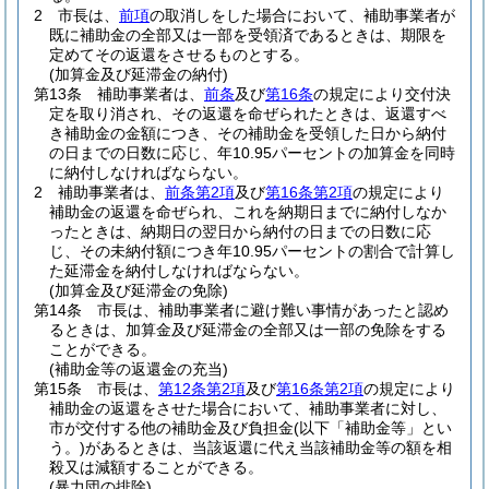
2
市長は、
前項
の取消しをした場合において、補助事業者が
既に補助金の全部又は一部を受領済であるときは、期限を
定めてその返還をさせるものとする。
(加算金及び延滞金の納付)
第13条
補助事業者は、
前条
及び
第16条
の規定により交付決
定を取り消され、その返還を命ぜられたときは、返還すべ
き補助金の金額につき、その補助金を受領した日から納付
の日までの日数に応じ、年10.95パーセントの加算金を同時
に納付しなければならない。
2
補助事業者は、
前条第2項
及び
第16条第2項
の規定により
補助金の返還を命ぜられ、これを納期日までに納付しなか
ったときは、納期日の翌日から納付の日までの日数に応
じ、その未納付額につき年10.95パーセントの割合で計算し
た延滞金を納付しなければならない。
(加算金及び延滞金の免除)
第14条
市長は、補助事業者に避け難い事情があったと認め
るときは、加算金及び延滞金の全部又は一部の免除をする
ことができる。
(補助金等の返還金の充当)
第15条
市長は、
第12条第2項
及び
第16条第2項
の規定により
補助金の返還をさせた場合において、補助事業者に対し、
市が交付する他の補助金及び負担金
(以下「補助金等」とい
う。)
があるときは、当該返還に代え当該補助金等の額を相
殺又は減額することができる。
(暴力団の排除)