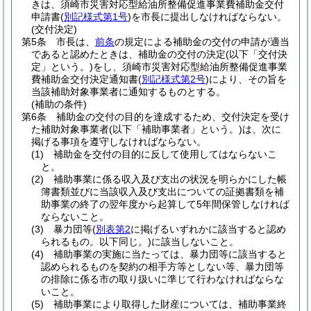
きは、須崎市災害対応型給油所整備促進事業費補助金交付
申請書
(
別記様式第1号
)
を市長に提出しなければならない。
(交付決定)
第5条
市長は、
前条
の規定による補助金の交付の申請が適当
であると認めたときは、補助金の交付の決定
(以下「交付決
定」という。)
をし、須崎市災害対応型給油所整備促進事業
費補助金交付決定通知書
(
別記様式第2号
)
により、その旨を
当該補助対象事業者に通知するものとする。
(補助の条件)
第6条
補助金の交付の目的を達成するため、交付決定を受け
た補助対象事業者
(以下「補助事業者」という。)
は、次に
掲げる事項を遵守しなければならない。
(1)
補助金を交付の目的に反して使用してはならないこ
と。
(2)
補助事業に係る収入及び支出の状況を明らかにした帳
簿書類並びに当該収入及び支出についての証拠書類を補
助事業の終了の翌年度から起算して5年間保管しなければ
ならないこと。
(3)
暴力団等
(
別表第2
に掲げるいずれかに該当すると認め
られるもの。以下同じ。)
に該当しないこと。
(4)
補助事業の実施に当たっては、暴力団等に該当すると
認められるものを契約の相手方等としない等、暴力団等
の排除に係る市の取り扱いに準じて行わなければならな
いこと。
(5)
補助事業により取得した財産については、補助事業終