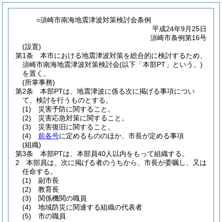
○須崎市南海地震津波対策検討会条例
平成24年9月25日
須崎市条例第16号
(設置)
第1条
本市における地震津波対策を総合的に検討するため、
須崎市南海地震津波対策検討会
(以下「本部PT」という。)
を置く。
(所掌事務)
第2条
本部PTは、地震津波に係る次に掲げる事項につい
て、検討を行うものとする。
(1)
災害予防に関すること。
(2)
災害応急対策に関すること。
(3)
災害復旧に関すること。
(4)
前各号
に定めるもののほか、市長が定める事項
(組織)
第3条
本部PTは、本部員40人以内をもって組織する。
2
本部員は、次に掲げる者のうちから、市長が委嘱し、又は
任命する。
(1)
副市長
(2)
教育長
(3)
関係機関の職員
(4)
地域防災に関連する組織の代表者
(5)
市の職員