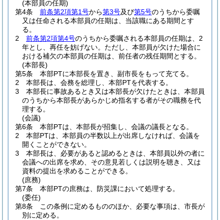
(本部員の任期)
第4条
前条第2項第1号
から
第3号
及び
第5号
のうちから委嘱
又は任命される本部員の任期は、当該職にある期間とす
る。
2
前条第2項第4号
のうちから委嘱される本部員の任期は、2
年とし、再任を妨げない。
ただし、本部員が欠けた場合に
おける補欠の本部員の任期は、前任者の残任期間とする。
(本部長)
第5条
本部PTに本部長を置き、副市長をもって充てる。
2
本部長は、会務を総理し、本部PTを代表する。
3
本部長に事故あるとき又は本部長が欠けたときは、本部員
のうちから本部長があらかじめ指名する者がその職務を代
理する。
(会議)
第6条
本部PTは、本部長が招集し、会議の議長となる。
2
本部PTは、本部員の半数以上が出席しなければ、会議を
開くことができない。
3
本部長は、必要があると認めるときは、本部員以外の者に
会議への出席を求め、その意見若しくは説明を聴き、又は
資料の提出を求めることができる。
(庶務)
第7条
本部PTの庶務は、防災課において処理する。
(委任)
第8条
この条例に定めるもののほか、必要な事項は、市長が
別に定める。