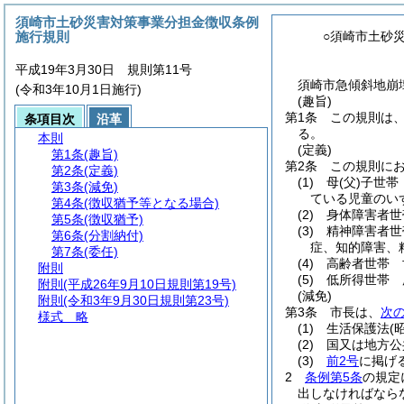
須崎市土砂災害対策事業分担金徴収条例
施行規則
○須崎市土砂
平成19年3月30日 規則第11号
須崎市急傾斜地崩壊
(令和3年10月1日施行)
(趣旨)
第1条
この規則は
条項目次
沿革
る。
本則
(定義)
第1条
(趣旨)
第2条
この規則に
第2条
(定義)
(1)
母
(父)
子世帯
第3条
(減免)
ている児童のい
第4条
(徴収猶予等となる場合)
(2)
身体障害者世
第5条
(徴収猶予)
(3)
精神障害者世
第6条
(分割納付)
症、知的障害、
第7条
(委任)
(4)
高齢者世帯 
附則
(5)
低所得世帯 
附則
(平成26年9月10日規則第19号)
(減免)
附則
(令和3年9月30日規則第23号)
第3条
市長は、
次
様式
略
(1)
生活保護法
(
(2)
国又は地方公
(3)
前2号
に掲げ
2
条例第5条
の規定
出しなければなら