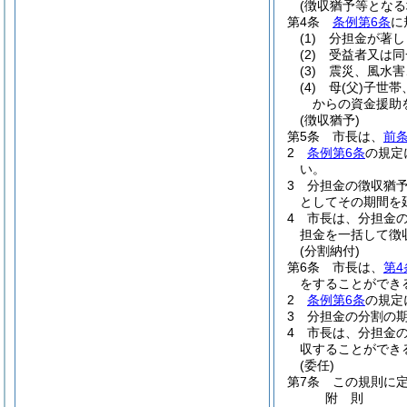
(徴収猶予等となる
第4条
条例第6条
に
(1)
分担金が著し
(2)
受益者又は同
(3)
震災、風水害
(4)
母
(父)
子世帯
からの資金援助
(徴収猶予)
第5条
市長は、
前
2
条例第6条
の規定
い。
3
分担金の徴収猶
としてその期間を
4
市長は、分担金
担金を一括して徴
(分割納付)
第6条
市長は、
第4
をすることができ
2
条例第6条
の規定
3
分担金の分割の期
4
市長は、分担金
収することができ
(委任)
第7条
この規則に
附
則