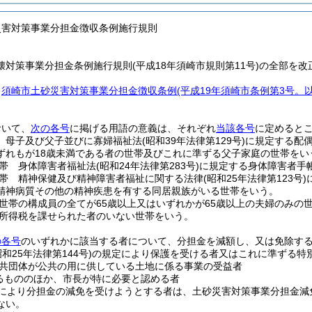
災害対策事業分担金徴収条例施行規則
対策事業分担金条例施行規則(平成18年須崎市規則第11号)の全部を改
、
須崎市土砂災害対策事業分担金徴収条例
(平成19年須崎市条例第3号。
おいて、
次の各号
に掲げる用語の意義は、それぞれ
当該各号
に定めると
 母子及び父子並びに寡婦福祉法
(昭和39年法律第129号)
に規定する配
ずれもが18歳未満である者の世帯及びこれに準ずる父子家庭の世帯をい
帯 身体障害者福祉法
(昭和24年法律第283号)
に規定する身体障害者手
帯 精神保健及び精神障害者福祉に関する法律
(昭和25年法律第123号)
精神病質その他の精神疾患を有する同居親族がいる世帯をいう。
世帯の構成員の全てが65歳以上又はいずれかが65歳以上の夫婦のみの
所得税を課せられた者のいない世帯をいう。
の各号
のいずれかに該当する者について、分担金を減額し、又は免除す
昭和25年法律第144号)
の規定により保護を受ける者又はこれに準ずる特
共団体が公共の用に供している土地に係る事業の受益者
るもののほか、市長が特に必要と認める者
により分担金の減免を受けようとする者は、土砂災害対策事業分担金減
ない。