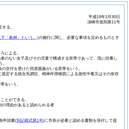
平成19年3月30日
須崎市規則第11号
正する。
以下「条例」という。)
の施行に関し、必要な事項を定めるものとす
ころによる。
偶者のない女子及びその児童で構成する世帯であって、現に扶養し
う。
帳の交付を受けた同居親族がいる世帯をいう。
に規定する統合失調症、精神作用物質による急性中毒又はその依存
世帯をいう。
ることができる。
別の理由があると認められる者
免申請書
(
別記様式第1号
)
に市長が必要と認める書類を添付して提