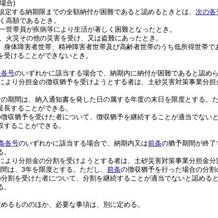
場合)
規定する納期限までの全額納付が困難であると認めるときとは、
次の各
く高額であるとき。
一世帯員が疾病等により生活が著しく困難となったとき。
、火災その他の災害を受け、又は盗難にあったとき。
、身体障害者世帯、精神障害者世帯及び高齢者世帯のうち低所得世帯で
を受けることができないとき。
条各号
のいずれかに該当する場合で、納期内に納付が困難であると認め
により分担金の徴収猶予を受けようとする者は、土砂災害対策事業分担
予の期間は、納入通知書を発した日の属する年度の末日を限度とする。
延長することができる。
の徴収猶予を受けた者について、徴収猶予を継続することが適当でない
収することができる。
条各号
のいずれかに該当する場合で、納期内又は
前条
の猶予期間が終了
る。
により分担金の分割を受けようとする者は、土砂災害対策事業分担金分
間は、3年を限度とする。
ただし、
前条
の徴収猶予を行った場合の分割
の分割を受けた者について、分割を継続することが適当でないと認める
る。
定めるもののほか、必要な事項は、別に定める。