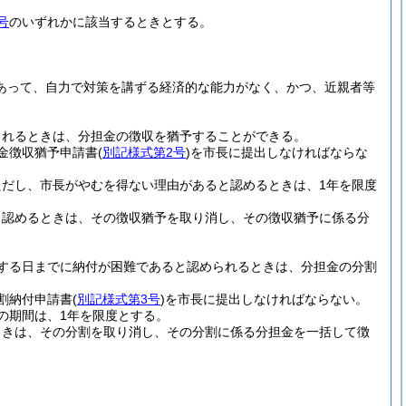
号
のいずれかに該当するときとする。
あって、自力で対策を講ずる経済的な能力がなく、かつ、近親者等
られるときは、分担金の徴収を猶予することができる。
金徴収猶予申請書
(
別記様式第2号
)
を市長に提出しなければならな
ただし、市長がやむを得ない理由があると認めるときは、1年を限度
と認めるときは、その徴収猶予を取り消し、その徴収猶予に係る分
する日までに納付が困難であると認められるときは、分担金の分割
割納付申請書
(
別記様式第3号
)
を市長に提出しなければならない。
の期間は、1年を限度とする。
ときは、その分割を取り消し、その分割に係る分担金を一括して徴