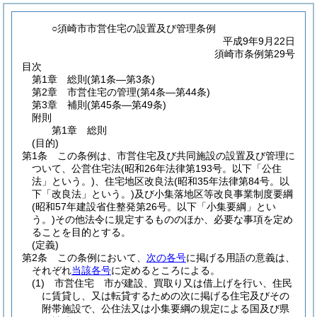
○須崎市市営住宅の設置及び管理条例
平成9年9月22日
須崎市条例第29号
目次
第1章
総則
(第1条―第3条)
第2章
市営住宅の管理
(第4条―第44条)
第3章
補則
(第45条―第49条)
附則
第1章
総則
(目的)
第1条
この条例は、市営住宅及び共同施設の設置及び管理に
ついて、公営住宅法
(昭和26年法律第193号。以下「公住
法」という。)
、住宅地区改良法
(昭和35年法律第84号。以
下「改良法」という。)
及び小集落地区等改良事業制度要綱
(昭和57年建設省住整発第26号。以下「小集要綱」とい
う。)
その他法令に規定するもののほか、必要な事項を定め
ることを目的とする。
(定義)
第2条
この条例において、
次の各号
に掲げる用語の意義は、
それぞれ
当該各号
に定めるところによる。
(1)
市営住宅 市が建設、買取り又は借上げを行い、住民
に賃貸し、又は転貸するための次に掲げる住宅及びその
附帯施設で、公住法又は小集要綱の規定による国及び県