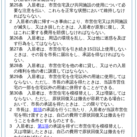
第25条
入居者は、市営住宅及び共同施設の使用について必
要な注意を払い、これらを正常な状態において維持しなけ
ればならない。
2
入居者の責に帰すべき事由により、市営住宅又は共同施設
が滅失し、又はき損したときは、入居者が原形に復し、又
はこれに要する費用を賠償しなければならない。
第26条
入居者は、周辺の環境を乱し、又は他に迷惑を及ぼ
す行為をしてはならない。
第27条
入居者は、市営住宅を引き続き15日以上使用しない
ときは、その旨を市長に届出をし、承認を得なければなら
ない。
第28条
入居者は、市営住宅を他の者に貸し、又はその入居
の権利を他の者に譲渡してはならない。
第29条
入居者は、市営住宅を住宅以外の用途に使用しては
ならない。
ただし、市長の承認を得たときは、当該市営住
宅の一部を住宅以外の用途に併用することができる。
第30条
入居者は、市営住宅を模様替えし、又は増築しては
ならない。
ただし、原状回復又は撤去が容易である場合に
おいて、市長の承認を得たときは、この限りでない。
2
市長は、
前項
の承認を行うに当たり、入居者が当該市営住
宅を明け渡すときは、自己の費用で原状回復又は撤去を行
うことを条件とするものとする。
3
入居者は、
第1項
の承認を得ずに市営住宅を模様替えし、
又は増築したときは、自己の費用で原状回復又は撤去を行