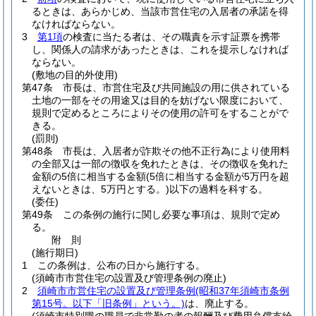
るときは、あらかじめ、当該市営住宅の入居者の承諾を得
なければならない。
3
第1項
の検査に当たる者は、その職責を示す証票を携帯
し、関係人の請求があったときは、これを提示しなければ
ならない。
(敷地の目的外使用)
第47条
市長は、市営住宅及び共同施設の用に供されている
土地の一部をその用途又は目的を妨げない限度において、
規則で定めるところによりその使用の許可をすることがで
きる。
(罰則)
第48条
市長は、入居者が詐欺その他不正行為により使用料
の全部又は一部の徴収を免れたときは、その徴収を免れた
金額の5倍に相当する金額
(5倍に相当する金額が5万円を超
えないときは、5万円とする。)
以下の過料を科する。
(委任)
第49条
この条例の施行に関し必要な事項は、規則で定め
る。
附
則
(施行期日)
1
この条例は、公布の日から施行する。
(須崎市市営住宅の設置及び管理条例の廃止)
2
須崎市市営住宅の設置及び管理条例
(昭和37年須崎市条例
第15号。以下「旧条例」という。)
は、廃止する。