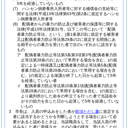
5年を経過していないもの
(7)
ハンセン病療養所入所者等に対する補償金の支給等に
関する法律
(平成13年法律第63号)
第2条に規定するハンセ
ン病療養所入所者等
(8)
配偶者からの暴力の防止及び被害者の保護等に関する
法律
(平成13年法律第31号。以下この号において「配偶
者暴力防止等法」という。)
第1条第2項に規定する被害者
又は配偶者暴力防止等法第28条の2に規定する関係にあ
る相手からの暴力を受けた者で次のいずれかに該当する
もの
ア
配偶者暴力防止等法第3条第3項第3号
(配偶者暴力防
止等法第28条の2において準用する場合を含む。)
の規
定による一時保護又は配偶者暴力防止等法第5条
(配偶
者暴力防止等法第28条の2において準用する場合を含
む。)
の規定による保護が終了した日から起算して5年
を経過していない者
イ
配偶者暴力防止等法第10条第1項
(配偶者暴力防止等
法第28条の2において準用する場合を含む。)
の規定に
より裁判所がした命令の申立てを行った者で当該命令
がその効力を生じた日から起算して5年を経過していな
いもの
3
市長は、入居の申込みをした者が
前項ただし書
に規定する
者に該当するかどうかを判断しようとする場合において必
要があると認めるときは、当該職員をして、当該入居の申
込みをした者に面接させ、その心身の状況、受けることが