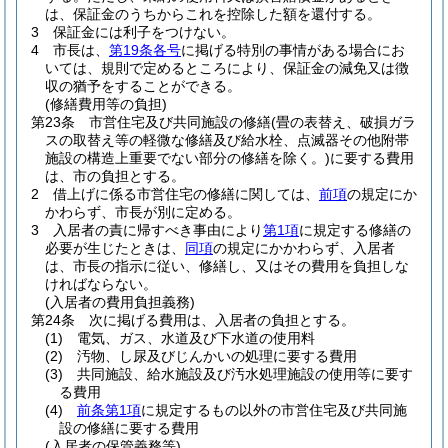
は、保証金のうちからこれを控除した額を還付する。
3
保証金には利子をつけない。
4
市長は、
第19条各号
に掲げる特別の事情がある場合にお
いては、規則で定めるところにより、保証金の減免又は徴
収の猶予をすることができる。
(修繕費用等の負担)
第23条
市営住宅及び共同施設の修繕
(畳の表替え、破損ガラ
スの取替え等の軽微な修繕及び給水栓、点滅器その他附帯
施設の構造上重要でない部分の修繕を除く。)
に要する費用
は、市の負担とする。
2
借上げに係る市営住宅の修繕に関しては、
前項
の規定にか
かわらず、市長が別に定める。
3
入居者の責に帰すべき事由により
第1項
に規定する修繕の
必要が生じたときは、
同項
の規定にかかわらず、入居者
は、市長の指示に従い、修繕し、又はその費用を負担しな
ければならない。
(入居者の費用負担義務)
第24条
次に掲げる費用は、入居者の負担とする。
(1)
電気、ガス、水道及び下水道の使用料
(2)
汚物、し尿及びじんかいの処理に要する費用
(3)
共同施設、給水施設及び汚水処理施設の使用等に要す
る費用
(4)
前条第1項
に規定するもの以外の市営住宅及び共同施
設の修繕に要する費用
(入居者の保管義務等)