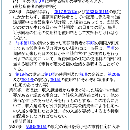
(4)
その他
前3号
に準ずる特別の事情があるとき。
(高額所得者の使用料等)
第35条
高額所得者は、
第17条第1項
及び
第33条第1項
の規定
にかかわらず、当該高額所得者としての認定に係る期間
(当
該期間中に市営住宅を明け渡した場合にあっては、当該認
定の効力が生じる日から当該明渡しの日までの間)
、毎月、
近傍同種の住宅の使用料を使用料として支払わなければな
らない。
2
前条第1項
の請求を受けた高額所得者が
同項
の期限が到来
しても市営住宅を明け渡さない場合には、市長は、
同項
の
期限が到来した日の翌日から当該市営住宅の明渡しを行う
日までの期間について、近傍同種の住宅の使用料の2倍に相
当する額以下で市長が定める額の金銭を徴収することがで
きる。
3
第19条
の規定は
第1項
の使用料及び
前項
の金銭に、
第20条
及び
第21条
の規定は
第1項
の使用料にそれぞれ準用する。
(住宅のあっせん等)
第36条
市長は、収入超過者から申出があった場合その他必
要があると認める場合は、当該収入超過者に対して、他の
適当な住宅のあっせん等を行うものとする。
この場合にお
いて、収入超過者が公共賃貸住宅等公的資金による住宅へ
の入居を希望したときは、その入居を容易にするよう特別
の配慮をしなければならない。
(期間通算)
第37条
第8条第1項
の規定の適用を受け他の市営住宅に入居