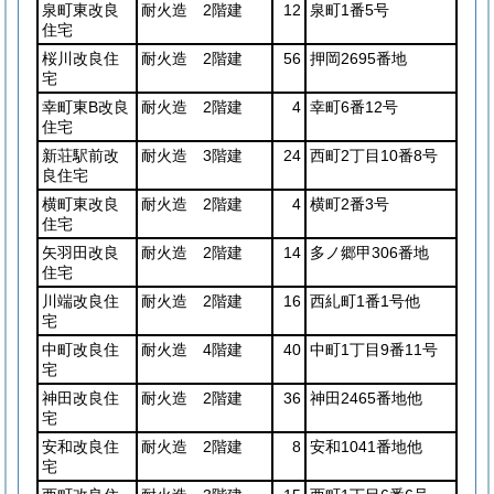
泉町東改良
耐火造 2階建
12
泉町1番5号
住宅
桜川改良住
耐火造 2階建
56
押岡2695番地
宅
幸町東B改良
耐火造 2階建
4
幸町6番12号
住宅
新荘駅前改
耐火造 3階建
24
西町2丁目10番8号
良住宅
横町東改良
耐火造 2階建
4
横町2番3号
住宅
矢羽田改良
耐火造 2階建
14
多ノ郷甲306番地
住宅
川端改良住
耐火造 2階建
16
西糺町1番1号他
宅
中町改良住
耐火造 4階建
40
中町1丁目9番11号
宅
神田改良住
耐火造 2階建
36
神田2465番地他
宅
安和改良住
耐火造 2階建
8
安和1041番地他
宅