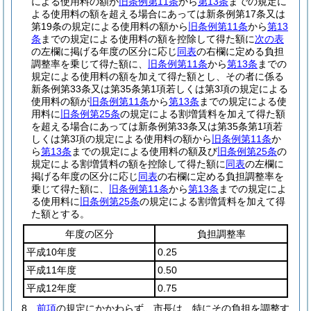
による使用料の額が
旧条例第11条
から
第13条
までの規定に
よる使用料の額を超える場合にあっては新条例第17条又は
第19条の規定による使用料の額から
旧条例第11条
から
第13
条
までの規定による使用料の額を控除して得た額に
次の表
の左欄に掲げる年度の区分に応じ
同表
の右欄に定める負担
調整率を乗じて得た額に、
旧条例第11条
から
第13条
までの
規定による使用料の額を加えて得た額とし、その者に係る
新条例第33条又は第35条第1項若しくは第3項の規定による
使用料の額が
旧条例第11条
から
第13条
までの規定による使
用料に
旧条例第25条
の規定による割増賃料を加えて得た額
を超える場合にあっては新条例第33条又は第35条第1項若
しくは第3項の規定による使用料の額から
旧条例第11条
か
ら
第13条
までの規定による使用料の額及び
旧条例第25条
の
規定による割増賃料の額を控除して得た額に
同表
の左欄に
掲げる年度の区分に応じ
同表
の右欄に定める負担調整率を
乗じて得た額に、
旧条例第11条
から
第13条
までの規定によ
る使用料に
旧条例第25条
の規定による割増賃料を加えて得
た額とする。
年度の区分
負担調整率
平成10年度
0.25
平成11年度
0.50
平成12年度
0.75
8
前項
の規定にかかわらず、市長は、特にその負担を調整す