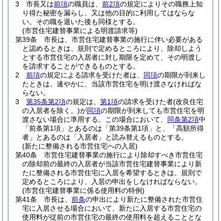
3
市長又は
前項
の職員は、
前2項
の規定によりその職務上知
り得た秘密を漏らし、又は他の目的に利用してはならな
い。
その職を退いた後も同様とする。
(市営住宅建替事業による明渡請求等)
第39条
市長は、市営住宅建替事業の施行に伴い必要がある
と認めるときは、規則で定めるところにより、除却しよう
とする市営住宅の入居者に対し期限を定めて、その明渡し
を請求することができるものとする。
2
前項
の規定による請求を受けた者は、
同項
の期限が到来し
たときは、速やかに、当該市営住宅を明け渡さなければな
らない。
3
第35条第2項
の規定は、
第1項
の請求を受けた者
(改良住宅
の入居者を除く。)
が
同項
の期限が到来しても市営住宅を明
渡さない場合に準用する。
この場合において、
同条第2項
中
「前条第1項」とあるのは「第39条第1項」と、「高額所得
者」とあるのは「入居者」と読み替えるものとする。
(新たに整備される市営住宅への入居)
第40条
市営住宅建替事業の施行により除却すべき市営住宅
の除却前の最終の入居者が当該市営住宅建替事業により新
たに整備される市営住宅に入居を希望するときは、規則で
定めるところにより、入居の申出をしなければならない。
(市営住宅建替事業に係る使用料の特例)
第41条
市長は、
前条
の申出により新たに整備された市営住
宅に入居させる場合において、新たに入居する市営住宅の
使用料が従前の市営住宅の最終の使用料を超えることとな