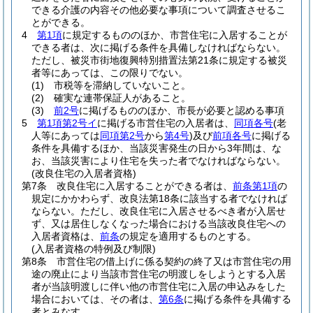
できる介護の内容その他必要な事項について調査させるこ
とができる。
4
第1項
に規定するもののほか、市営住宅に入居することが
できる者は、次に掲げる条件を具備しなければならない。
ただし、被災市街地復興特別措置法第21条に規定する被災
者等にあっては、この限りでない。
(1)
市税等を滞納していないこと。
(2)
確実な連帯保証人があること。
(3)
前2号
に掲げるもののほか、市長が必要と認める事項
5
第1項第2号イ
に掲げる市営住宅の入居者は、
同項各号
(老
人等にあっては
同項第2号
から
第4号
)
及び
前項各号
に掲げる
条件を具備するほか、当該災害発生の日から3年間は、な
お、当該災害により住宅を失った者でなければならない。
(改良住宅の入居者資格)
第7条
改良住宅に入居することができる者は、
前条第1項
の
規定にかかわらず、改良法第18条に該当する者でなければ
ならない。
ただし、改良住宅に入居させるべき者が入居せ
ず、又は居住しなくなった場合における当該改良住宅への
入居者資格は、
前条
の規定を適用するものとする。
(入居者資格の特例及び制限)
第8条
市営住宅の借上げに係る契約の終了又は市営住宅の用
途の廃止により当該市営住宅の明渡しをしようとする入居
者が当該明渡しに伴い他の市営住宅に入居の申込みをした
場合においては、その者は、
第6条
に掲げる条件を具備する
者とみなす。