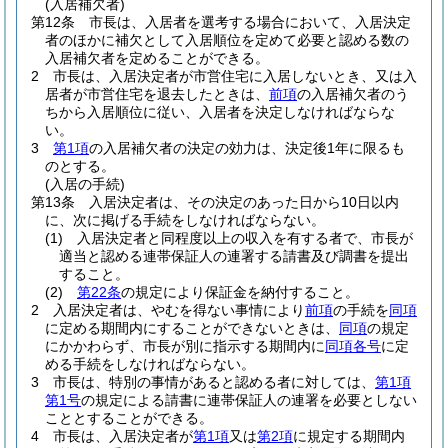
(入居補欠者)
第12条
市長は、入居者を選考する場合において、入居決定
者のほかに補欠として入居順位を定めて必要と認める数の
入居補欠者を定めることができる。
2
市長は、入居決定者が市営住宅に入居しないとき、又は入
居者が市営住宅を退去したときは、
前項
の入居補欠者のう
ちから入居順位に従い、入居者を決定しなければならな
い。
3
第1項
の入居補欠者の決定の効力は、決定後1年に限るも
のとする。
(入居の手続)
第13条
入居決定者は、その決定のあった日から10日以内
に、次に掲げる手続をしなければならない。
(1)
入居決定者と同程度以上の収入を有する者で、市長が
適当と認める連帯保証人の連署する請書及び調書を提出
すること。
(2)
第22条
の規定により保証金を納付すること。
2
入居決定者は、やむを得ない事情により
前項
の手続を
同項
に定める期間内にすることができないときは、
同項
の規定
にかかわらず、市長が別に指示する期間内に
同項各号
に定
める手続をしなければならない。
3
市長は、特別の事情があると認める者に対しては、
第1項
第1号
の規定による請書に連帯保証人の連署を必要としない
こととすることができる。
4
市長は、入居決定者が
第1項
又は
第2項
に規定する期間内