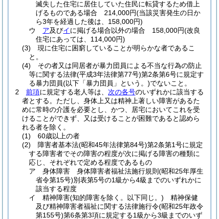
滅失した住宅に居住していた住民に転貸するため借上
げるものである場合 214,000円
(当該災害発生の日か
ら3年を経過した後は、158,000円)
ウ
ア
及び
イ
に掲げる場合以外の場合 158,000円
(改良
住宅にあっては、114,000円)
(3)
現に住宅に困窮していることが明らかな者であるこ
と。
(4)
その者又は同居者が暴力団員による不当な行為の防止
等に関する法律
(平成3年法律第77号)
第2条第6号に規定す
る暴力団員
(以下「暴力団員」という。)
でないこと。
2
前項
に規定する老人等は、
次の各号
のいずれかに該当する
者とする。
ただし、身体上又は精神上著しい障害があるた
めに常時の介護を必要とし、かつ、居宅においてこれを受
けることができず、又は受けることが困難であると認めら
れる者を除く。
(1)
60歳以上の者
(2)
障害者基本法
(昭和45年法律第84号)
第2条第1号に規定
する障害者でその障害の程度が次に掲げる障害の種類に
応じ、それぞれで定める程度であるもの
ア
身体障害 身体障害者福祉法施行規則
(昭和25年厚生
省令第15号)
別表第5号の1級から4級までのいずれかに
該当する程度
イ
精神障害
(知的障害を除く。以下同じ。)
精神保健
及び精神障害者福祉に関する法律施行令
(昭和25年政令
第155号)
第6条第3項に規定する1級から3級までのいず