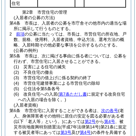
住宅
第2章
市営住宅の管理
(入居者の公募の方法)
第4条
市長は、入居者の公募を市庁舎その他市内の適当な場
所に掲示して行うものとする。
2
前項
の公募に当たっては、市長は、市営住宅の所在地、戸
数、規格、使用料、入居者資格、申込方法、選考方法の概
略、入居時期その他必要な事項を公示するものとする。
(公募の例外)
第5条
市長は、次に掲げる事由に係る者については、公募を
行わず、市営住宅に入居させることができる。
(1)
災害による住宅の滅失
(2)
不良住宅の撤去
(3)
市営住宅の借上げに係る契約の終了
(4)
市営住宅建替事業による市営住宅の除却
(5)
公住法令第5条各号
(6)
改良住宅への入居
(
第7条ただし書
に規定する改良住宅
への入居の場合を除く。)
(入居者資格)
第6条
市営住宅に入居することができる者は、
次の各号
(老
人、身体障害者その他特に居住の安定を図る必要がある者
(以下「老人等」という。)
にあっては
第2号
から
第4号
、被
災市街地復興特別措置法
(平成7年法律第14号)
第21条に規定
する被災者等にあっては
第3号
及び
第4号
)
の条件を具備する