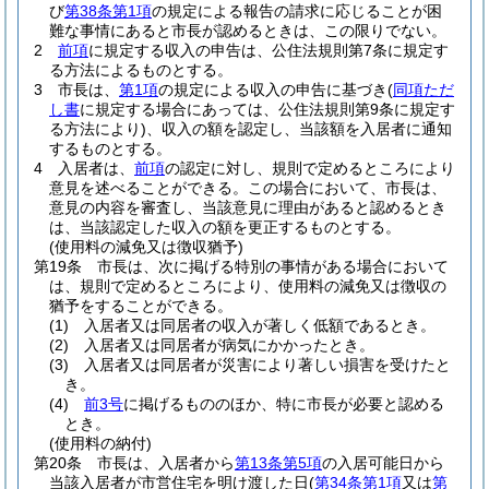
び
第38条第1項
の規定による報告の請求に応じることが困
難な事情にあると市長が認めるときは、この限りでない。
2
前項
に規定する収入の申告は、公住法規則第7条に規定す
る方法によるものとする。
3
市長は、
第1項
の規定による収入の申告に基づき
(
同項ただ
し書
に規定する場合にあっては、公住法規則第9条に規定す
る方法により)
、収入の額を認定し、当該額を入居者に通知
するものとする。
4
入居者は、
前項
の認定に対し、規則で定めるところにより
意見を述べることができる。
この場合において、市長は、
意見の内容を審査し、当該意見に理由があると認めるとき
は、当該認定した収入の額を更正するものとする。
(使用料の減免又は徴収猶予)
第19条
市長は、次に掲げる特別の事情がある場合において
は、規則で定めるところにより、使用料の減免又は徴収の
猶予をすることができる。
(1)
入居者又は同居者の収入が著しく低額であるとき。
(2)
入居者又は同居者が病気にかかったとき。
(3)
入居者又は同居者が災害により著しい損害を受けたと
き。
(4)
前3号
に掲げるもののほか、特に市長が必要と認める
とき。
(使用料の納付)
第20条
市長は、入居者から
第13条第5項
の入居可能日から
当該入居者が市営住宅を明け渡した日
(
第34条第1項
又は
第