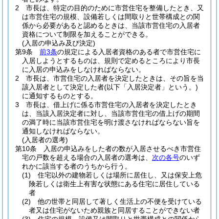
2
市長は、特定の目的のために市営住宅を整備したとき、又
は市営住宅の規模、設備若しくは間取りと世帯構成との関
係から必要があると認めるときは、当該市営住宅の入居者
資格について制限を加えることができる。
(入居の申込み及び決定)
第9条
前3条
の規定による入居者資格のある者で市営住宅に
入居しようとするものは、規則で定めるところにより市長
に入居の申込みをしなければならない。
2
市長は、市営住宅の入居者を決定したときは、その旨を当
該入居者として決定した者
(以下「入居決定者」という。)
に通知するものとする。
3
市長は、借上げに係る市営住宅の入居者を決定したとき
は、当該入居決定者に対し、当該市営住宅の借上げの期間
の満了時に当該市営住宅を明け渡さなければならない旨を
通知しなければならない。
(入居者の選考)
第10条
入居の申込みをした者の数が入居させるべき市営住
宅の戸数を超える場合の入居者の選考は、
次の各号
のいず
れかに該当する者のうちから行う。
(1)
住宅以外の建物若しくは場所に居住し、又は保安上危
険若しくは衛生上有害な状態にある住宅に居住している
者
(2)
他の世帯と同居して著しく生活上の不便を受けている
者又は住宅がないため親族と同居することができない者