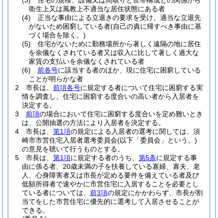
(3)
住宅の規模、設備又は間取りと世帯構成との関係から
衛生上又は風教上不適当な居住状態にある者
(4)
正当な事由による立退きの要求を受け、適当な立退先
がないため困窮している者
(自己の責に帰すべき事由に基
づく場合を除く。)
(5)
住宅がないために勤務場所から著しく遠隔の地に居住
を余儀なくされている者又は収入に比して著しく過大な
家賃の支払いを余儀なくされている者
(6)
前各号
に該当する者のほか、現に住宅に困窮している
ことが明らかな者
2
市長は、
前項各号
に規定する者について住宅に困窮する実
情を調査し、住宅に困窮する度合いの高い者から入居者を
決定する。
3
前項
の場合において住宅に困窮する度合いを定め難いとき
は、公開抽選の方法により入居者を決定する。
4
市長は、
第1項
の規定による入居者の選考に関しては、須
崎市市営住宅入居者選考委員会
(以下「委員会」という。)
の意見を聴いて行うものとする。
5
市長は、
第1項
に規定する者のうち、
第5条
に規定する事
由に係る者、20歳未満の子を扶養している寡婦、寡夫、老
人、心身障害者又は市長が定める要件を備えている者及び
低額所得者で速やかに市営住宅に入居することを必要とし
ている者については、
前3項
の規定にかかわらず、市長が割
当てをした市営住宅に優先的に選考して入居させることが
できる。