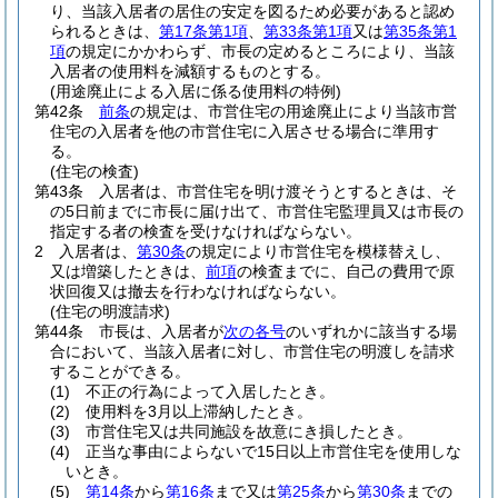
り、当該入居者の居住の安定を図るため必要があると認め
られるときは、
第17条第1項
、
第33条第1項
又は
第35条第1
項
の規定にかかわらず、市長の定めるところにより、当該
入居者の使用料を減額するものとする。
(用途廃止による入居に係る使用料の特例)
第42条
前条
の規定は、市営住宅の用途廃止により当該市営
住宅の入居者を他の市営住宅に入居させる場合に準用す
る。
(住宅の検査)
第43条
入居者は、市営住宅を明け渡そうとするときは、そ
の5日前までに市長に届け出て、市営住宅監理員又は市長の
指定する者の検査を受けなければならない。
2
入居者は、
第30条
の規定により市営住宅を模様替えし、
又は増築したときは、
前項
の検査までに、自己の費用で原
状回復又は撤去を行わなければならない。
(住宅の明渡請求)
第44条
市長は、入居者が
次の各号
のいずれかに該当する場
合において、当該入居者に対し、市営住宅の明渡しを請求
することができる。
(1)
不正の行為によって入居したとき。
(2)
使用料を3月以上滞納したとき。
(3)
市営住宅又は共同施設を故意にき損したとき。
(4)
正当な事由によらないで15日以上市営住宅を使用しな
いとき。
(5)
第14条
から
第16条
まで又は
第25条
から
第30条
までの