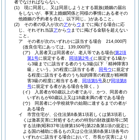
者でなければならない。
(1)
現に同居し、又は同居しようとする親族
(婚姻の届出
をしないが、事実上婚姻関係と同様の事情にある者その
他婚姻の予約者を含む。以下同じ。)
があること。
(2)
その者の収入が次の
ア
から
ウ
までに掲げる場合に応
じ、それぞれ当該
ア
から
ウ
までに掲げる金額を超えない
こと。
ア
その者が次のいずれかに該当する場合 214,000円
(改良住宅にあっては、139,000円)
(ア)
入居者又は同居者が、老人等である場合
(
第2項
第1号
に規定する者、
同項第2号イ
に規定する1級か
ら3級までに該当する者のうち3級
(以下「精神障害3
級」という。)
の程度に該当する者、
同号ウ
に規定す
る程度に該当する者のうち知的障害の程度が精神障
害3級の程度に相当する者、
同項第5号
及び
同項第8
号
に規定する者がある場合を除く。)
(イ)
入居者が60歳以上の者であり、かつ、同居者の
いずれもが60歳以上又は18歳未満の者である場合
(ウ)
同居者に小学校就学の始期に達するまでの者が
ある場合
イ
市営住宅が、公住法第8条第1項若しくは第3項若し
くは激甚災害に対処するための特別の財政援助等に関
する法律
(昭和37年法律第150号)
第22条第1項の規定に
よる国の補助に係るもの又は公住法第8条第1項各号の
いずれかに該当する場合において、市長が災害により