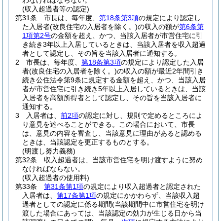
わなければならない。
(収入超過者等の認定)
第31条
市長は、毎年度、
第18条第3項
の規定により認定し
た入居者
(改良住宅の入居者を除く。)
の収入の額が
第6条第
1項第2号
の金額を超え、かつ、当該入居者が市営住宅に引
き続き3年以上入居しているときは、当該入居者を収入超過
者として認定し、その旨を当該入居者に通知する。
2
市長は、毎年度、
第18条第3項
の規定により認定した入居
者
(改良住宅の入居者を除く。)
の収入の額が最近2年間引き
続き公住法令第9条に規定する金額を超え、かつ、当該入居
者が市営住宅に引き続き5年以上入居しているときは、当該
入居者を高額所得者として認定し、その旨を当該入居者に
通知する。
3
入居者は、
前2項
の認定に対し、規則で定めるところによ
り意見を述べることができる。
この場合において、市長
は、意見の内容を審査し、当該意見に理由があると認める
ときは、当該認定を更正するものとする。
(明渡し努力義務)
第32条
収入超過者は、当該市営住宅を明け渡すように努め
なければならない。
(収入超過者の使用料)
第33条
第31条第1項
の規定により収入超過者と認定された
入居者は、
第17条第1項
の規定にかかわらず、当該収入超
過者としての認定に係る期間
(当該期間中に市営住宅を明け
渡した場合にあっては、当該認定の効力が生じる日から当