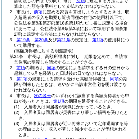
該明渡しの日までの間)
、毎月、
次項
に規定する方法により
算出した額を使用料として支払わなければならない。
2
市長は、
前項
に定める家賃を算出しようとするときは、収
入超過者の収入を勘案し近傍同種の住宅の使用料以下で、
公住法令第8条第2項
(第18条第1項ただし書に規定する場合
にあっては、公住法令第8条第3項において準用する同条第
2項)
に規定する方法によらなければならない。
3
第19条
、
第20条
及び
第21条
の規定は、
第1項
の使用料につ
いて準用する。
(高額所得者に対する明渡請求)
第34条
市長は、高額所得者に対し、期限を定めて、当該市
営住宅の明渡しを請求することができる。
2
前項
の期限は、
同項
の規定による請求をする日の翌日から
起算して6月を経過した日以後の日でなければならない。
3
第1項
の規定による請求を受けた高額所得者は、
同項
の期
限が到来したときは、速やかに当該市営住宅を明け渡さな
ければならない。
4
市長は、
次の各号
のいずれかに該当する高額所得者から申
出があったときは、
第1項
の期限を延長することができる。
(1)
入居者又は同居者が病気にかかっているとき。
(2)
入居者又は同居者が災害により著しい損害を受けたと
き。
(3)
入居者又は同居者が近い将来において定年退職する等
の理由により、収入が著しく減少することが予想される
とき。