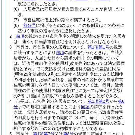
規定に違反したとき。
(6)
入居者又は同居者が暴力団員であることが判明したと
き。
(7)
市営住宅の借上げの期間が満了するとき。
(8)
前各号
に掲げるもののほか、この条例又はこの条例に
基づく市長の指示命令に違反したとき。
2
前項
の規定により市営住宅の明渡しの請求を受けた入居者
は、速やかに当該市営住宅を明け渡さなければならない。
3
市長は、市営住宅の入居者について、
第1項第1号
の規定
に該当することにより
同項
の請求を行ったときは、当該入
居者から、入居した日から請求の日までの期間について
は、近傍同種の住宅の使用料
(改良住宅にあっては法定限度
額)
とそれまでに支払を受けた使用料の額との差額に民法
(明治29年法律第89号)
に規定する法定利率による支払期後
の利息を付した額の金銭を、請求の日の翌日から当該市営
住宅の明渡しを行う日までの期間については、毎月、近傍
同種の住宅の使用料の額
(改良住宅にあっては法定限度額)
の2倍に相当する額以下の金銭を徴収することができる。
4
市長は、市営住宅の入居者について、
第1項第2号
から
第6
号
までの規定に該当することにより
同項
の請求を行ったと
きは、当該入居者から、請求の日の翌日から当該市営住宅
の明渡しを行う日までの期間について、毎月、近傍同種の
住宅の使用料の額
(改良住宅にあっては法定限度額)
の2倍に
相当する額以下の金銭を徴収することができる。
5
市長は、
第1項第7号
又は
第8号
の規定に該当することによ