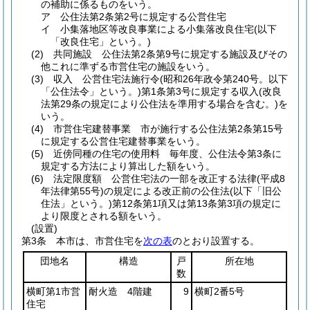
の補助に係るものをいう。
ア
公住法第2条第2号に規定する公営住宅
イ
小集落地区等改良事業による小集落改良住宅
(以下
「改良住宅」という。)
(2)
共同施設 公住法第2条第9号に規定する施設及びその
他これに準ずる市営住宅の施設をいう。
(3)
収入 公営住宅法施行令
(昭和26年政令第240号。以下
「公住法令」という。)
第1条第3号に規定する収入
(改良
法第29条の規定により公住法を準用する場合を含む。)
を
いう。
(4)
市営住宅建替事業 市が施行する公住法第2条第15号
に規定する公営住宅建替事業をいう。
(5)
近傍同種の住宅の使用料 毎年度、公住法令第3条に
規定する方法により算出した額をいう。
(6)
法定限度額 公営住宅法の一部を改正する法律
(平成8
年法律第55号)
の規定による改正前の公住法
(以下「旧公
住法」という。)
第12条第1項又は第13条第3項の規定に
より限度とされる額をいう。
(設置)
第3条
本市は、市営住宅を
次の表
のとおり設置する。
団地名
構造
戸
所在地
数
横町第1市営
耐火造 4階建
9
横町2番5号
住宅