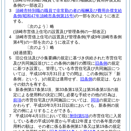
(須崎市特別職の職員で非常勤の者の報酬及び費用弁償支給
条例の一部改正)
3
須崎市特別職の職員で非常勤の者の報酬及び費用弁償支給
条例
(昭和47年須崎市条例第15号)
の一部を次のように改正
する。
〔次のよう〕略
(須崎市営借上住宅の設置及び管理条例の一部改正)
4
須崎市営借上住宅の設置及び管理条例
(平成9年須崎市条例
第4号)
の一部を次のように改正する。
〔次のよう〕略
(経過措置)
5
旧公住法及び小集要綱の規定に基づき供給された市営住宅
及び共同施設並びにこの条例の施行の際現に
旧条例
の規定
に基づき設置し、管理している市営住宅及び共同施設につ
いては、平成10年3月31日までの間は、この条例
(以下「新
条例」という。)
の規定は適用せず、
旧条例
の規定は、なお
その効力を有する。
6
新条例第17条第1項、第33条第1項又は第35条第1項の規
定による使用料の決定に関し必要な手続その他の行為は、
前項
の市営住宅及び共同施設については、
同項
の規定にか
かわらず、平成10年3月31日以前においても、新条例の規
定の例によりすることができる。
7
平成10年4月1日において現に
附則第5項
の市営住宅に入居
している者の平成10年度から平成12年度までの各年度の使
用料の額は、その者に係る新条例第17条又は第19条の規定