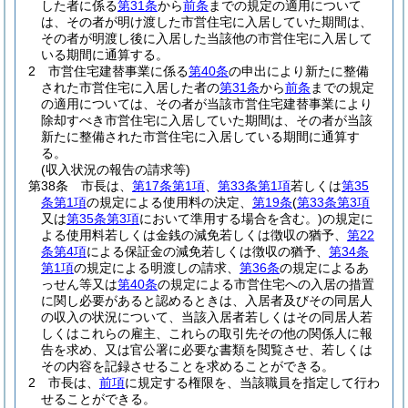
した者に係る
第31条
から
前条
までの規定の適用について
は、その者が明け渡した市営住宅に入居していた期間は、
その者が明渡し後に入居した当該他の市営住宅に入居して
いる期間に通算する。
2
市営住宅建替事業に係る
第40条
の申出により新たに整備
された市営住宅に入居した者の
第31条
から
前条
までの規定
の適用については、その者が当該市営住宅建替事業により
除却すべき市営住宅に入居していた期間は、その者が当該
新たに整備された市営住宅に入居している期間に通算す
る。
(収入状況の報告の請求等)
第38条
市長は、
第17条第1項
、
第33条第1項
若しくは
第35
条第1項
の規定による使用料の決定、
第19条
(
第33条第3項
又は
第35条第3項
において準用する場合を含む。)
の規定に
よる使用料若しくは金銭の減免若しくは徴収の猶予、
第22
条第4項
による保証金の減免若しくは徴収の猶予、
第34条
第1項
の規定による明渡しの請求、
第36条
の規定によるあ
っせん等又は
第40条
の規定による市営住宅への入居の措置
に関し必要があると認めるときは、入居者及びその同居人
の収入の状況について、当該入居者若しくはその同居人若
しくはこれらの雇主、これらの取引先その他の関係人に報
告を求め、又は官公署に必要な書類を閲覧させ、若しくは
その内容を記録させることを求めることができる。
2
市長は、
前項
に規定する権限を、当該職員を指定して行わ
せることができる。