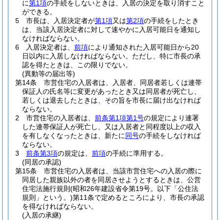
に
第1項
の手続をしないときは、入居の決定を取り消すこと
ができる。
5
市長は、入居決定者が
第1項
又は
第2項
の手続をしたとき
は、当該入居決定者に対して速やかに入居可能日を通知し
なければならない。
6
入居決定者は、
前項
により通知された入居可能日から20
日以内に入居しなければならない。
ただし、特に市長の承
認を得たときは、この限りでない。
(異動等の届出等)
第14条
市営住宅の入居者は、入居者、同居者若しくは連帯
保証人の氏名等に変更があったとき又は同居者が死亡し、
若しくは退去したときは、その旨を市長に届け出なければ
ならない。
2
市営住宅の入居者は、
前条第1項第1号
の規定により連署
した連帯保証人が死亡し、又は入居者と同程度以上の収入
を有しなくなったときは、新たに
同号
の手続をしなければ
ならない。
3
前条第3項
の規定は、
前項
の手続に準用する。
(同居の承認)
第15条
市営住宅の入居者は、当該市営住宅への入居の際に
同居した親族以外の者を同居させようとするときは、公営
住宅法施行規則
(昭和26年建設省令第19号。以下「公住法
規則」という。)
第11条で定めるところにより、市長の承認
を得なければならない。
(入居の承継)