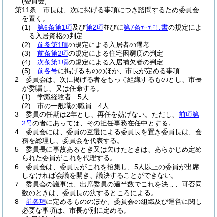
(委員会)
第11条
市長は、次に掲げる事項につき諮問するため委員会
を置く。
(1)
第6条第1項
及び
第2項
並びに
第7条ただし書
の規定によ
る入居資格の判定
(2)
前条第1項
の規定による入居者の選考
(3)
前条第2項
の規定による住宅困窮度の判定
(4)
次条第1項
の規定による入居補欠者の判定
(5)
前各号
に掲げるもののほか、市長が定める事項
2
委員会は、次に掲げる者をもって組織するものとし、市長
が委嘱し、又は任命する。
(1)
学識経験者 5人
(2)
市の一般職の職員 4人
3
委員の任期は2年とし、再任を妨げない。
ただし、
前項第
2号
の者にあっては、その担任事務在任中とする。
4
委員会には、委員の互選による委員長を置き委員長は、会
務を総理し、委員会を代表する。
5
委員長に事故あるとき又は欠けたときは、あらかじめ定め
られた委員がこれを代理する。
6
委員会は、委員長がこれを招集し、5人以上の委員が出席
しなければ会議を開き、議決することができない。
7
委員会の議事は、出席委員の過半数でこれを決し、可否同
数のときは、委員長の決するところによる。
8
前各項
に定めるもののほか、委員会の組織及び運営に関し
必要な事項は、市長が別に定める。