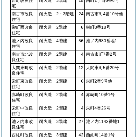
西町改良住
耐火造 3階建
15
西町1丁目6番6号
宅
南古市改良
耐火造 2・3階建
24
南古市町4番10号他
住宅
栄町西改良
耐火造 2階建
6
栄町8番18号
住宅
池ノ内改良
耐火造 4階建
56
池ノ内980番地1
住宅
南古市北改
耐火造 2階建
4
南古市町7番2号
良住宅
大間東町改
耐火造 2階建
12
大間東町5番20号
良住宅
栄町東改良
耐火造 2階建
6
栄町2番9号他
住宅
赤崎町改良
耐火造 2階建
4
赤崎町10番1号
住宅
栄町中改良
耐火造 2階建
4
栄町4番26号
住宅
池ノ内東改
耐火造 3階建
27
池ノ内1142番地1
良住宅
西糺町改良
耐火造 3階建
42
西糺町14番1号