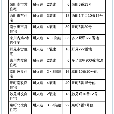
泉町南市営
耐火造 2階建
6
泉町6番13号
住宅
西町市営住
耐火造 3階建
18
西町1丁目10番19号
宅
南永田市営
耐火造 4階建
80
泉町5番20号
住宅
東川内第2市
耐火造 4・5階建
53
多ノ郷甲651番地
営住宅
野見市営住
耐火造 4階建
16
野見222番地
宅
東川内改良
耐火造 2階建
6
多ノ郷甲903番地10
住宅
幸町改良住
耐火造 2・3階建
16
幸町10番10号他
宅
泉町南改良
耐火造 4階建
40
泉町5番15号他
住宅
妙見町改良
耐火造 2階建
18
妙見町10番12号
住宅
泉町北改良
耐火造 3・4階建
22
泉町4番1号他
住宅