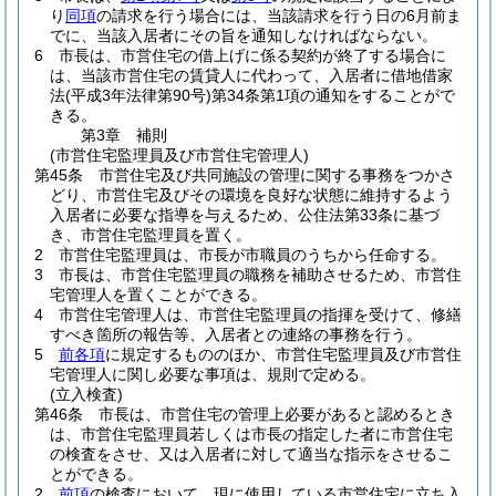
り
同項
の請求を行う場合には、当該請求を行う日の6月前ま
でに、当該入居者にその旨を通知しなければならない。
6
市長は、市営住宅の借上げに係る契約が終了する場合に
は、当該市営住宅の賃貸人に代わって、入居者に借地借家
法
(平成3年法律第90号)
第34条第1項の通知をすることがで
きる。
第3章
補則
(市営住宅監理員及び市営住宅管理人)
第45条
市営住宅及び共同施設の管理に関する事務をつかさ
どり、市営住宅及びその環境を良好な状態に維持するよう
入居者に必要な指導を与えるため、公住法第33条に基づ
き、市営住宅監理員を置く。
2
市営住宅監理員は、市長が市職員のうちから任命する。
3
市長は、市営住宅監理員の職務を補助させるため、市営住
宅管理人を置くことができる。
4
市営住宅管理人は、市営住宅監理員の指揮を受けて、修繕
すべき箇所の報告等、入居者との連絡の事務を行う。
5
前各項
に規定するもののほか、市営住宅監理員及び市営住
宅管理人に関し必要な事項は、規則で定める。
(立入検査)
第46条
市長は、市営住宅の管理上必要があると認めるとき
は、市営住宅監理員若しくは市長の指定した者に市営住宅
の検査をさせ、又は入居者に対して適当な指示をさせるこ
とができる。
2
前項
の検査において、現に使用している市営住宅に立ち入