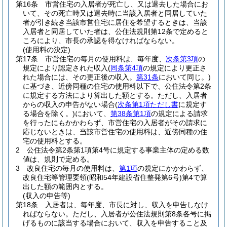
第16条
市営住宅の入居者が死亡し、又は退去した場合にお
いて、その死亡時又は退去時に当該入居者と同居していた
者が引き続き当該市営住宅に居住を希望するときは、当該
入居者と同居していた者は、公住法規則第12条で定めると
ころにより、市長の承認を得なければならない。
(使用料の決定)
第17条
市営住宅の毎月の使用料は、毎年度、
次条第3項
の
規定により認定された収入
(
同条第4項
の規定により更正さ
れた場合には、その更正後の収入。
第31条
において同じ。)
に基づき、近傍同種の住宅の使用料以下で、公住法令第2条
に規定する方法により算出した額とする。
ただし、入居者
からの収入の申告がない場合
(
次条第1項ただし書
に規定す
る場合を除く。)
において、
第38条第1項
の規定による請求
を行ったにもかかわらず、市営住宅の入居者がその請求に
応じないときは、当該市営住宅の使用料は、近傍同種の住
宅の使用料とする。
2
公住法令第2条第1項第4号に規定する事業主体の定める数
値は、規則で定める。
3
改良住宅の毎月の使用料は、
第1項
の規定にかかわらず、
改良住宅等管理要領
(昭和54年建設省住整発第6号)
第4で算
出した額の範囲内とする。
(収入の申告等)
第18条
入居者は、毎年度、市長に対し、収入を申告しなけ
ればならない。
ただし、入居者が公住法規則第8条各号に掲
げるものに該当する場合において、収入を申告すること及