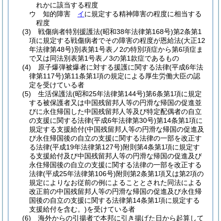
れかに該当する程度
ウ
知的障害
イ
に規定する精神障害の程度に相当する
程度
(3)
戦傷病者特別援護法
(昭和38年法律第168号)
第2条第1
項に規定する戦傷病者でその障害の程度が恩給法
(大正12
年法律第48号)
別表第1号表ノ2の特別項症から第6項症ま
で又は同法別表第1号表ノ3の第1款症であるもの
(4)
原子爆弾被爆者に対する援護に関する法律
(平成6年法
律第117号)
第11条第1項の規定による厚生労働大臣の認
定を受けている者
(5)
生活保護法
(昭和25年法律第144号)
第6条第1項に規定
する被保護者又は中国残留邦人等の円滑な帰国の促進並
びに永住帰国した中国残留邦人等及び特定配偶者の自立
の支援に関する法律
(平成6年法律第30号)
第14条第1項に
規定する支援給付
(中国残留邦人等の円滑な帰国の促進及
び永住帰国後の自立の支援に関する法律の一部を改正す
る法律
(平成19年法律第127号)
附則第4条第1項に規定す
る支援給付及び中国残留邦人等の円滑な帰国の促進及び
永住帰国後の自立の支援に関する法律の一部を改正する
法律
(平成25年法律第106号)
附則第2条第1項又は第2項の
規定によりなお従前の例によることとされた同法による
改正前の中国残留邦人等の円滑な帰国の促進及び永住帰
国後の自立の支援に関する法律第14条第1項に規定する
支援給付を含む。)
を受けている者
(6)
海外からの引揚者で本邦に引き揚げた日から起算して