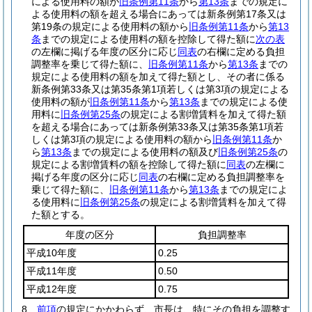
による使用料の額が
旧条例第11条
から
第13条
までの規定に
よる使用料の額を超える場合にあっては新条例第17条又は
第19条の規定による使用料の額から
旧条例第11条
から
第13
条
までの規定による使用料の額を控除して得た額に
次の表
の左欄に掲げる年度の区分に応じ
同表
の右欄に定める負担
調整率を乗じて得た額に、
旧条例第11条
から
第13条
までの
規定による使用料の額を加えて得た額とし、その者に係る
新条例第33条又は第35条第1項若しくは第3項の規定による
使用料の額が
旧条例第11条
から
第13条
までの規定による使
用料に
旧条例第25条
の規定による割増賃料を加えて得た額
を超える場合にあっては新条例第33条又は第35条第1項若
しくは第3項の規定による使用料の額から
旧条例第11条
か
ら
第13条
までの規定による使用料の額及び
旧条例第25条
の
規定による割増賃料の額を控除して得た額に
同表
の左欄に
掲げる年度の区分に応じ
同表
の右欄に定める負担調整率を
乗じて得た額に、
旧条例第11条
から
第13条
までの規定によ
る使用料に
旧条例第25条
の規定による割増賃料を加えて得
た額とする。
年度の区分
負担調整率
平成10年度
0.25
平成11年度
0.50
平成12年度
0.75
8
前項
の規定にかかわらず、市長は、特にその負担を調整す