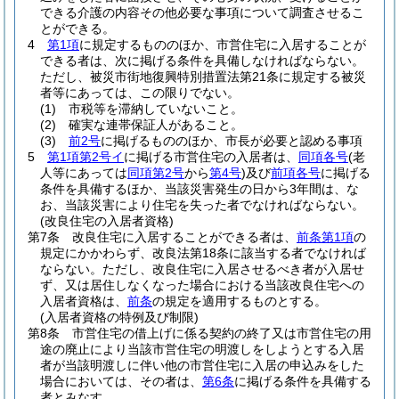
できる介護の内容その他必要な事項について調査させるこ
とができる。
4
第1項
に規定するもののほか、市営住宅に入居することが
できる者は、次に掲げる条件を具備しなければならない。
ただし、被災市街地復興特別措置法第21条に規定する被災
者等にあっては、この限りでない。
(1)
市税等を滞納していないこと。
(2)
確実な連帯保証人があること。
(3)
前2号
に掲げるもののほか、市長が必要と認める事項
5
第1項第2号イ
に掲げる市営住宅の入居者は、
同項各号
(老
人等にあっては
同項第2号
から
第4号
)
及び
前項各号
に掲げる
条件を具備するほか、当該災害発生の日から3年間は、な
お、当該災害により住宅を失った者でなければならない。
(改良住宅の入居者資格)
第7条
改良住宅に入居することができる者は、
前条第1項
の
規定にかかわらず、改良法第18条に該当する者でなければ
ならない。
ただし、改良住宅に入居させるべき者が入居せ
ず、又は居住しなくなった場合における当該改良住宅への
入居者資格は、
前条
の規定を適用するものとする。
(入居者資格の特例及び制限)
第8条
市営住宅の借上げに係る契約の終了又は市営住宅の用
途の廃止により当該市営住宅の明渡しをしようとする入居
者が当該明渡しに伴い他の市営住宅に入居の申込みをした
場合においては、その者は、
第6条
に掲げる条件を具備する
者とみなす。