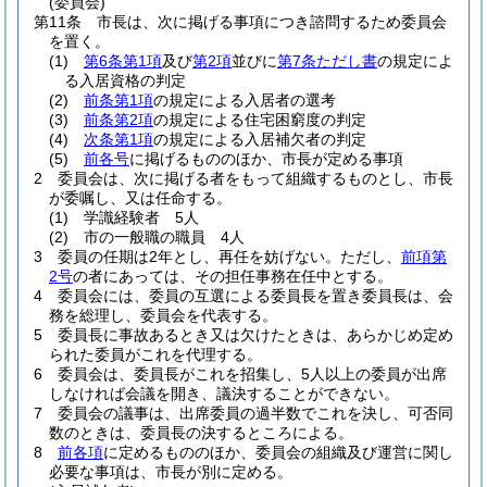
(委員会)
第11条
市長は、次に掲げる事項につき諮問するため委員会
を置く。
(1)
第6条第1項
及び
第2項
並びに
第7条ただし書
の規定によ
る入居資格の判定
(2)
前条第1項
の規定による入居者の選考
(3)
前条第2項
の規定による住宅困窮度の判定
(4)
次条第1項
の規定による入居補欠者の判定
(5)
前各号
に掲げるもののほか、市長が定める事項
2
委員会は、次に掲げる者をもって組織するものとし、市長
が委嘱し、又は任命する。
(1)
学識経験者 5人
(2)
市の一般職の職員 4人
3
委員の任期は2年とし、再任を妨げない。
ただし、
前項第
2号
の者にあっては、その担任事務在任中とする。
4
委員会には、委員の互選による委員長を置き委員長は、会
務を総理し、委員会を代表する。
5
委員長に事故あるとき又は欠けたときは、あらかじめ定め
られた委員がこれを代理する。
6
委員会は、委員長がこれを招集し、5人以上の委員が出席
しなければ会議を開き、議決することができない。
7
委員会の議事は、出席委員の過半数でこれを決し、可否同
数のときは、委員長の決するところによる。
8
前各項
に定めるもののほか、委員会の組織及び運営に関し
必要な事項は、市長が別に定める。