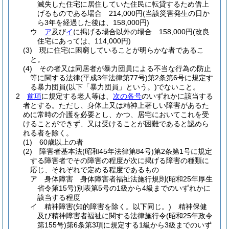
滅失した住宅に居住していた住民に転貸するため借上
げるものである場合 214,000円
(当該災害発生の日か
ら3年を経過した後は、158,000円)
ウ
ア
及び
イ
に掲げる場合以外の場合 158,000円
(改良
住宅にあっては、114,000円)
(3)
現に住宅に困窮していることが明らかな者であるこ
と。
(4)
その者又は同居者が暴力団員による不当な行為の防止
等に関する法律
(平成3年法律第77号)
第2条第6号に規定す
る暴力団員
(以下「暴力団員」という。)
でないこと。
2
前項
に規定する老人等は、
次の各号
のいずれかに該当する
者とする。
ただし、身体上又は精神上著しい障害があるた
めに常時の介護を必要とし、かつ、居宅においてこれを受
けることができず、又は受けることが困難であると認めら
れる者を除く。
(1)
60歳以上の者
(2)
障害者基本法
(昭和45年法律第84号)
第2条第1号に規定
する障害者でその障害の程度が次に掲げる障害の種類に
応じ、それぞれで定める程度であるもの
ア
身体障害 身体障害者福祉法施行規則
(昭和25年厚生
省令第15号)
別表第5号の1級から4級までのいずれかに
該当する程度
イ
精神障害
(知的障害を除く。以下同じ。)
精神保健
及び精神障害者福祉に関する法律施行令
(昭和25年政令
第155号)
第6条第3項に規定する1級から3級までのいず