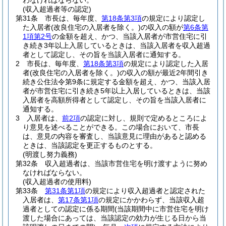
わなければならない。
(収入超過者等の認定)
第31条
市長は、毎年度、
第18条第3項
の規定により認定し
た入居者
(改良住宅の入居者を除く。)
の収入の額が
第6条第
1項第2号
の金額を超え、かつ、当該入居者が市営住宅に引
き続き3年以上入居しているときは、当該入居者を収入超過
者として認定し、その旨を当該入居者に通知する。
2
市長は、毎年度、
第18条第3項
の規定により認定した入居
者
(改良住宅の入居者を除く。)
の収入の額が最近2年間引き
続き公住法令第9条に規定する金額を超え、かつ、当該入居
者が市営住宅に引き続き5年以上入居しているときは、当該
入居者を高額所得者として認定し、その旨を当該入居者に
通知する。
3
入居者は、
前2項
の認定に対し、規則で定めるところによ
り意見を述べることができる。
この場合において、市長
は、意見の内容を審査し、当該意見に理由があると認める
ときは、当該認定を更正するものとする。
(明渡し努力義務)
第32条
収入超過者は、当該市営住宅を明け渡すように努め
なければならない。
(収入超過者の使用料)
第33条
第31条第1項
の規定により収入超過者と認定された
入居者は、
第17条第1項
の規定にかかわらず、当該収入超
過者としての認定に係る期間
(当該期間中に市営住宅を明け
渡した場合にあっては、当該認定の効力が生じる日から当