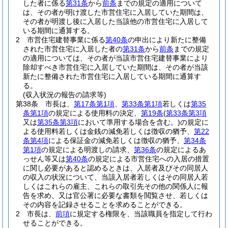
した者に係る
第31条
から
前条
までの規定の適用について
は、その者が明け渡した市営住宅に入居していた期間は、
その者が明渡し後に入居した当該他の市営住宅に入居して
いる期間に通算する。
2
市営住宅建替事業に係る
第40条
の申出により新たに整備
された市営住宅に入居した者の
第31条
から
前条
までの規定
の適用については、その者が当該市営住宅建替事業により
除却すべき市営住宅に入居していた期間は、その者が当該
新たに整備された市営住宅に入居している期間に通算す
る。
(収入状況の報告の請求等)
第38条
市長は、
第17条第1項
、
第33条第1項
若しくは
第35
条第1項
の規定による使用料の決定、
第19条
(
第33条第3項
又は
第35条第3項
において準用する場合を含む。)
の規定に
よる使用料若しくは金銭の減免若しくは徴収の猶予、
第22
条第4項
による保証金の減免若しくは徴収の猶予、
第34条
第1項
の規定による明渡しの請求、
第36条
の規定によるあ
っせん等又は
第40条
の規定による市営住宅への入居の措置
に関し必要があると認めるときは、入居者及びその同居人
の収入の状況について、当該入居者若しくはその同居人若
しくはこれらの雇主、これらの取引先その他の関係人に報
告を求め、又は官公署に必要な書類を閲覧させ、若しくは
その内容を記録させることを求めることができる。
2
市長は、
前項
に規定する権限を、当該職員を指定して行わ
せることができる。