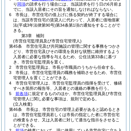
り
同項
の請求を行う場合には、当該請求を行う日の6月前ま
でに、当該入居者にその旨を通知しなければならない。
6
市長は、市営住宅の借上げに係る契約が終了する場合に
は、当該市営住宅の賃貸人に代わって、入居者に借地借家
法
(平成3年法律第90号)
第34条第1項の通知をすることがで
きる。
第3章
補則
(市営住宅監理員及び市営住宅管理人)
第45条
市営住宅及び共同施設の管理に関する事務をつかさ
どり、市営住宅及びその環境を良好な状態に維持するよう
入居者に必要な指導を与えるため、公住法第33条に基づ
き、市営住宅監理員を置く。
2
市営住宅監理員は、市長が市職員のうちから任命する。
3
市長は、市営住宅監理員の職務を補助させるため、市営住
宅管理人を置くことができる。
4
市営住宅管理人は、市営住宅監理員の指揮を受けて、修繕
すべき箇所の報告等、入居者との連絡の事務を行う。
5
前各項
に規定するもののほか、市営住宅監理員及び市営住
宅管理人に関し必要な事項は、規則で定める。
(立入検査)
第46条
市長は、市営住宅の管理上必要があると認めるとき
は、市営住宅監理員若しくは市長の指定した者に市営住宅
の検査をさせ、又は入居者に対して適当な指示をさせるこ
とができる。
2
前項
の検査において、現に使用している市営住宅に立ち入