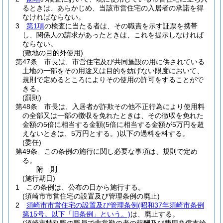
るときは、あらかじめ、当該市営住宅の入居者の承諾を得
なければならない。
3
第1項
の検査に当たる者は、その職責を示す証票を携帯
し、関係人の請求があったときは、これを提示しなければ
ならない。
(敷地の目的外使用)
第47条
市長は、市営住宅及び共同施設の用に供されている
土地の一部をその用途又は目的を妨げない限度において、
規則で定めるところによりその使用の許可をすることがで
きる。
(罰則)
第48条
市長は、入居者が詐欺その他不正行為により使用料
の全部又は一部の徴収を免れたときは、その徴収を免れた
金額の5倍に相当する金額
(5倍に相当する金額が5万円を超
えないときは、5万円とする。)
以下の過料を科する。
(委任)
第49条
この条例の施行に関し必要な事項は、規則で定め
る。
附
則
(施行期日)
1
この条例は、公布の日から施行する。
(須崎市市営住宅の設置及び管理条例の廃止)
2
須崎市市営住宅の設置及び管理条例
(昭和37年須崎市条例
第15号。以下「旧条例」という。)
は、廃止する。