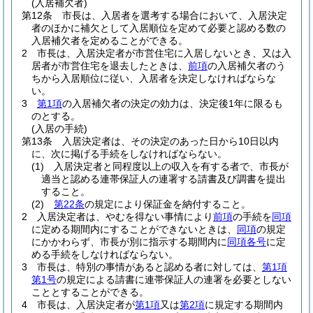
(入居補欠者)
第12条
市長は、入居者を選考する場合において、入居決定
者のほかに補欠として入居順位を定めて必要と認める数の
入居補欠者を定めることができる。
2
市長は、入居決定者が市営住宅に入居しないとき、又は入
居者が市営住宅を退去したときは、
前項
の入居補欠者のう
ちから入居順位に従い、入居者を決定しなければならな
い。
3
第1項
の入居補欠者の決定の効力は、決定後1年に限るも
のとする。
(入居の手続)
第13条
入居決定者は、その決定のあった日から10日以内
に、次に掲げる手続をしなければならない。
(1)
入居決定者と同程度以上の収入を有する者で、市長が
適当と認める連帯保証人の連署する請書及び調書を提出
すること。
(2)
第22条
の規定により保証金を納付すること。
2
入居決定者は、やむを得ない事情により
前項
の手続を
同項
に定める期間内にすることができないときは、
同項
の規定
にかかわらず、市長が別に指示する期間内に
同項各号
に定
める手続をしなければならない。
3
市長は、特別の事情があると認める者に対しては、
第1項
第1号
の規定による請書に連帯保証人の連署を必要としない
こととすることができる。
4
市長は、入居決定者が
第1項
又は
第2項
に規定する期間内