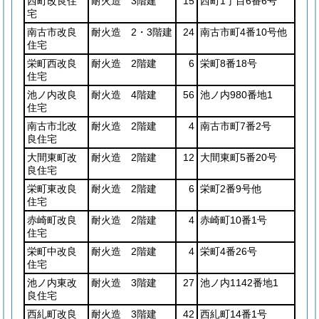
西町改良住
耐火造 3階建
15
西町1丁目6番6号
宅
南古市改良
耐火造 2・3階建
24
南古市町4番10号他
住宅
栄町西改良
耐火造 2階建
6
栄町8番18号
住宅
池ノ内改良
耐火造 4階建
56
池ノ内980番地1
住宅
南古市北改
耐火造 2階建
4
南古市町7番2号
良住宅
大間東町改
耐火造 2階建
12
大間東町5番20号
良住宅
栄町東改良
耐火造 2階建
6
栄町2番9号他
住宅
赤崎町改良
耐火造 2階建
4
赤崎町10番1号
住宅
栄町中改良
耐火造 2階建
4
栄町4番26号
住宅
池ノ内東改
耐火造 3階建
27
池ノ内1142番地1
良住宅
西糺町改良
耐火造 3階建
42
西糺町14番1号