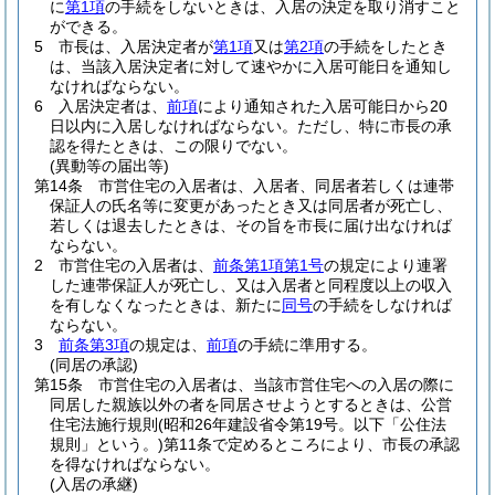
に
第1項
の手続をしないときは、入居の決定を取り消すこと
ができる。
5
市長は、入居決定者が
第1項
又は
第2項
の手続をしたとき
は、当該入居決定者に対して速やかに入居可能日を通知し
なければならない。
6
入居決定者は、
前項
により通知された入居可能日から20
日以内に入居しなければならない。
ただし、特に市長の承
認を得たときは、この限りでない。
(異動等の届出等)
第14条
市営住宅の入居者は、入居者、同居者若しくは連帯
保証人の氏名等に変更があったとき又は同居者が死亡し、
若しくは退去したときは、その旨を市長に届け出なければ
ならない。
2
市営住宅の入居者は、
前条第1項第1号
の規定により連署
した連帯保証人が死亡し、又は入居者と同程度以上の収入
を有しなくなったときは、新たに
同号
の手続をしなければ
ならない。
3
前条第3項
の規定は、
前項
の手続に準用する。
(同居の承認)
第15条
市営住宅の入居者は、当該市営住宅への入居の際に
同居した親族以外の者を同居させようとするときは、公営
住宅法施行規則
(昭和26年建設省令第19号。以下「公住法
規則」という。)
第11条で定めるところにより、市長の承認
を得なければならない。
(入居の承継)