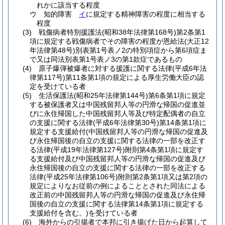
れかに該当する程度
ウ
知的障害
イ
に規定する精神障害の程度に相当する
程度
(3)
戦傷病者特別援護法
(昭和38年法律第168号)
第2条第1
項に規定する戦傷病者でその障害の程度が恩給法
(大正12
年法律第48号)
別表第1号表ノ2の特別項症から第6項症ま
で又は同法別表第1号表ノ3の第1款症であるもの
(4)
原子爆弾被爆者に対する援護に関する法律
(平成6年法
律第117号)
第11条第1項の規定による厚生労働大臣の認
定を受けている者
(5)
生活保護法
(昭和25年法律第144号)
第6条第1項に規定
する被保護者又は中国残留邦人等の円滑な帰国の促進並
びに永住帰国した中国残留邦人等及び特定配偶者の自立
の支援に関する法律
(平成6年法律第30号)
第14条第1項に
規定する支援給付
(中国残留邦人等の円滑な帰国の促進及
び永住帰国後の自立の支援に関する法律の一部を改正す
る法律
(平成19年法律第127号)
附則第4条第1項に規定す
る支援給付及び中国残留邦人等の円滑な帰国の促進及び
永住帰国後の自立の支援に関する法律の一部を改正する
法律
(平成25年法律第106号)
附則第2条第1項又は第2項の
規定によりなお従前の例によることとされた同法による
改正前の中国残留邦人等の円滑な帰国の促進及び永住帰
国後の自立の支援に関する法律第14条第1項に規定する
支援給付を含む。)
を受けている者
(6)
海外からの引揚者で本邦に引き揚げた日から起算して