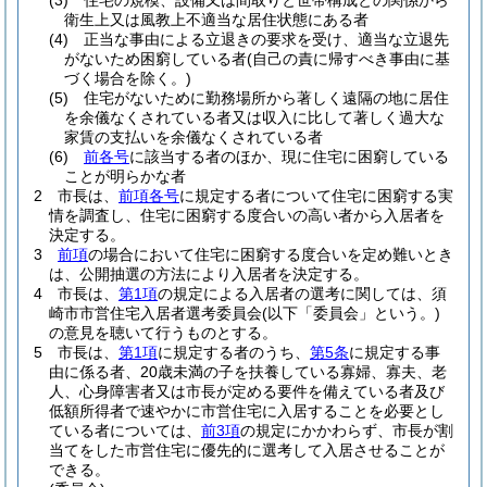
(3)
住宅の規模、設備又は間取りと世帯構成との関係から
衛生上又は風教上不適当な居住状態にある者
(4)
正当な事由による立退きの要求を受け、適当な立退先
がないため困窮している者
(自己の責に帰すべき事由に基
づく場合を除く。)
(5)
住宅がないために勤務場所から著しく遠隔の地に居住
を余儀なくされている者又は収入に比して著しく過大な
家賃の支払いを余儀なくされている者
(6)
前各号
に該当する者のほか、現に住宅に困窮している
ことが明らかな者
2
市長は、
前項各号
に規定する者について住宅に困窮する実
情を調査し、住宅に困窮する度合いの高い者から入居者を
決定する。
3
前項
の場合において住宅に困窮する度合いを定め難いとき
は、公開抽選の方法により入居者を決定する。
4
市長は、
第1項
の規定による入居者の選考に関しては、須
崎市市営住宅入居者選考委員会
(以下「委員会」という。)
の意見を聴いて行うものとする。
5
市長は、
第1項
に規定する者のうち、
第5条
に規定する事
由に係る者、20歳未満の子を扶養している寡婦、寡夫、老
人、心身障害者又は市長が定める要件を備えている者及び
低額所得者で速やかに市営住宅に入居することを必要とし
ている者については、
前3項
の規定にかかわらず、市長が割
当てをした市営住宅に優先的に選考して入居させることが
できる。