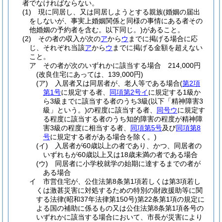
者でなければならない。
(1)
現に同居し、又は同居しようとする親族
(婚姻の届出
をしないが、事実上婚姻関係と同様の事情にある者その
他婚姻の予約者を含む。以下同じ。)
があること。
(2)
その者の収入が次の
ア
から
ウ
までに掲げる場合に応
じ、それぞれ当該
ア
から
ウ
までに掲げる金額を超えない
こと。
ア
その者が次のいずれかに該当する場合 214,000円
(改良住宅にあっては、139,000円)
(ア)
入居者又は同居者が、老人等である場合
(
第2項
第1号
に規定する者、
同項第2号イ
に規定する1級か
ら3級までに該当する者のうち3級
(以下「精神障害3
級」という。)
の程度に該当する者、
同号ウ
に規定す
る程度に該当する者のうち知的障害の程度が精神障
害3級の程度に相当する者、
同項第5号
及び
同項第8
号
に規定する者がある場合を除く。)
(イ)
入居者が60歳以上の者であり、かつ、同居者の
いずれもが60歳以上又は18歳未満の者である場合
(ウ)
同居者に小学校就学の始期に達するまでの者が
ある場合
イ
市営住宅が、公住法第8条第1項若しくは第3項若し
くは激甚災害に対処するための特別の財政援助等に関
する法律
(昭和37年法律第150号)
第22条第1項の規定に
よる国の補助に係るもの又は公住法第8条第1項各号の
いずれかに該当する場合において、市長が災害により