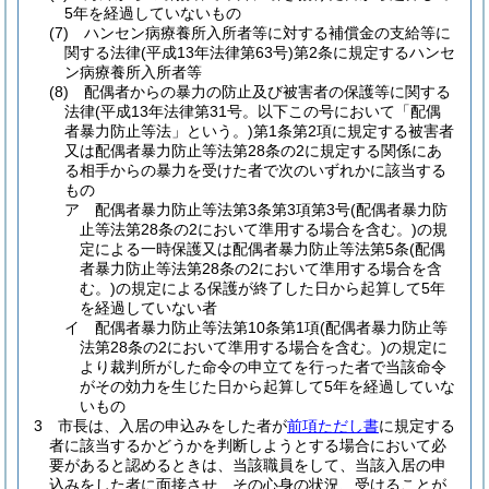
5年を経過していないもの
(7)
ハンセン病療養所入所者等に対する補償金の支給等に
関する法律
(平成13年法律第63号)
第2条に規定するハンセ
ン病療養所入所者等
(8)
配偶者からの暴力の防止及び被害者の保護等に関する
法律
(平成13年法律第31号。以下この号において「配偶
者暴力防止等法」という。)
第1条第2項に規定する被害者
又は配偶者暴力防止等法第28条の2に規定する関係にあ
る相手からの暴力を受けた者で次のいずれかに該当する
もの
ア
配偶者暴力防止等法第3条第3項第3号
(配偶者暴力防
止等法第28条の2において準用する場合を含む。)
の規
定による一時保護又は配偶者暴力防止等法第5条
(配偶
者暴力防止等法第28条の2において準用する場合を含
む。)
の規定による保護が終了した日から起算して5年
を経過していない者
イ
配偶者暴力防止等法第10条第1項
(配偶者暴力防止等
法第28条の2において準用する場合を含む。)
の規定に
より裁判所がした命令の申立てを行った者で当該命令
がその効力を生じた日から起算して5年を経過していな
いもの
3
市長は、入居の申込みをした者が
前項ただし書
に規定する
者に該当するかどうかを判断しようとする場合において必
要があると認めるときは、当該職員をして、当該入居の申
込みをした者に面接させ、その心身の状況、受けることが