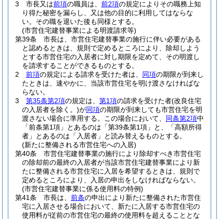
3
市長又は
前項
の職員は、
前2項
の規定によりその職務上知
り得た秘密を漏らし、又は他の目的に利用してはならな
い。
その職を退いた後も同様とする。
(市営住宅建替事業による明渡請求等)
第39条
市長は、市営住宅建替事業の施行に伴い必要がある
と認めるときは、規則で定めるところにより、除却しよう
とする市営住宅の入居者に対し期限を定めて、その明渡し
を請求することができるものとする。
2
前項
の規定による請求を受けた者は、
同項
の期限が到来し
たときは、速やかに、当該市営住宅を明け渡さなければな
らない。
3
第35条第2項
の規定は、
第1項
の請求を受けた者
(改良住宅
の入居者を除く。)
が
同項
の期限が到来しても市営住宅を明
渡さない場合に準用する。
この場合において、
同条第2項
中
「前条第1項」とあるのは「第39条第1項」と、「高額所得
者」とあるのは「入居者」と読み替えるものとする。
(新たに整備される市営住宅への入居)
第40条
市営住宅建替事業の施行により除却すべき市営住宅
の除却前の最終の入居者が当該市営住宅建替事業により新
たに整備される市営住宅に入居を希望するときは、規則で
定めるところにより、入居の申出をしなければならない。
(市営住宅建替事業に係る使用料の特例)
第41条
市長は、
前条
の申出により新たに整備された市営住
宅に入居させる場合において、新たに入居する市営住宅の
使用料が従前の市営住宅の最終の使用料を超えることとな