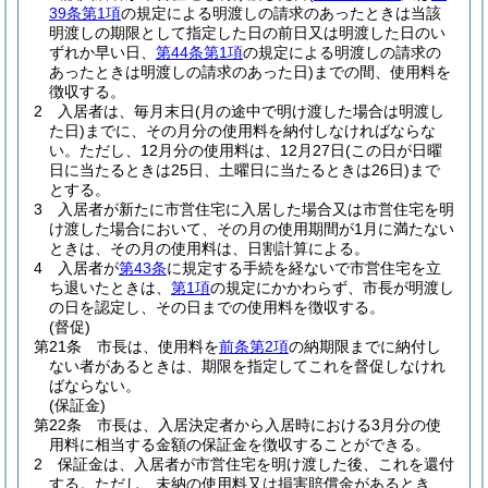
39条第1項
の規定による明渡しの請求のあったときは当該
明渡しの期限として指定した日の前日又は明渡した日のい
ずれか早い日、
第44条第1項
の規定による明渡しの請求の
あったときは明渡しの請求のあった日)
までの間、使用料を
徴収する。
2
入居者は、毎月末日
(月の途中で明け渡した場合は明渡し
た日)
までに、その月分の使用料を納付しなければならな
い。
ただし、12月分の使用料は、12月27日
(この日が日曜
日に当たるときは25日、土曜日に当たるときは26日)
まで
とする。
3
入居者が新たに市営住宅に入居した場合又は市営住宅を明
け渡した場合において、その月の使用期間が1月に満たない
ときは、その月の使用料は、日割計算による。
4
入居者が
第43条
に規定する手続を経ないで市営住宅を立
ち退いたときは、
第1項
の規定にかかわらず、市長が明渡し
の日を認定し、その日までの使用料を徴収する。
(督促)
第21条
市長は、使用料を
前条第2項
の納期限までに納付し
ない者があるときは、期限を指定してこれを督促しなけれ
ばならない。
(保証金)
第22条
市長は、入居決定者から入居時における3月分の使
用料に相当する金額の保証金を徴収することができる。
2
保証金は、入居者が市営住宅を明け渡した後、これを還付
する。
ただし、未納の使用料又は損害賠償金があるとき