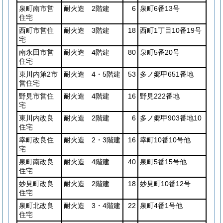
泉町南市営
耐火造 2階建
6
泉町6番13号
住宅
西町市営住
耐火造 3階建
18
西町1丁目10番19号
宅
南永田市営
耐火造 4階建
80
泉町5番20号
住宅
東川内第2市
耐火造 4・5階建
53
多ノ郷甲651番地
営住宅
野見市営住
耐火造 4階建
16
野見222番地
宅
東川内改良
耐火造 2階建
6
多ノ郷甲903番地10
住宅
幸町改良住
耐火造 2・3階建
16
幸町10番10号他
宅
泉町南改良
耐火造 4階建
40
泉町5番15号他
住宅
妙見町改良
耐火造 2階建
18
妙見町10番12号
住宅
泉町北改良
耐火造 3・4階建
22
泉町4番1号他
住宅