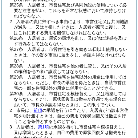
第25条
入居者は、市営住宅及び共同施設の使用について必
要な注意を払い、これらを正常な状態において維持しなけ
ればならない。
2
入居者の責に帰すべき事由により、市営住宅又は共同施設
が滅失し、又はき損したときは、入居者が原形に復し、又
はこれに要する費用を賠償しなければならない。
第26条
入居者は、周辺の環境を乱し、又は他に迷惑を及ぼ
す行為をしてはならない。
第27条
入居者は、市営住宅を引き続き15日以上使用しない
ときは、その旨を市長に届出をし、承認を得なければなら
ない。
第28条
入居者は、市営住宅を他の者に貸し、又はその入居
の権利を他の者に譲渡してはならない。
第29条
入居者は、市営住宅を住宅以外の用途に使用しては
ならない。
ただし、市長の承認を得たときは、当該市営住
宅の一部を住宅以外の用途に併用することができる。
第30条
入居者は、市営住宅を模様替えし、又は増築しては
ならない。
ただし、原状回復又は撤去が容易である場合に
おいて、市長の承認を得たときは、この限りでない。
2
市長は、
前項
の承認を行うに当たり、入居者が当該市営住
宅を明け渡すときは、自己の費用で原状回復又は撤去を行
うことを条件とするものとする。
3
入居者は、
第1項
の承認を得ずに市営住宅を模様替えし、
又は増築したときは、自己の費用で原状回復又は撤去を行