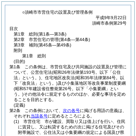
○須崎市市営住宅の設置及び管理条例
平成9年9月22日
須崎市条例第29号
目次
第1章
総則
(第1条―第3条)
第2章
市営住宅の管理
(第4条―第44条)
第3章
補則
(第45条―第49条)
附則
第1章
総則
(目的)
第1条
この条例は、市営住宅及び共同施設の設置及び管理に
ついて、公営住宅法
(昭和26年法律第193号。以下「公住
法」という。)
、住宅地区改良法
(昭和35年法律第84号。以
下「改良法」という。)
及び小集落地区等改良事業制度要綱
(昭和57年建設省住整発第26号。以下「小集要綱」とい
う。)
その他法令に規定するもののほか、必要な事項を定め
ることを目的とする。
(定義)
第2条
この条例において、
次の各号
に掲げる用語の意義は、
それぞれ
当該各号
に定めるところによる。
(1)
市営住宅 市が建設、買取り又は借上げを行い、住民
に賃貸し、又は転貸するための次に掲げる住宅及びその
附帯施設で、公住法又は小集要綱の規定による国及び県