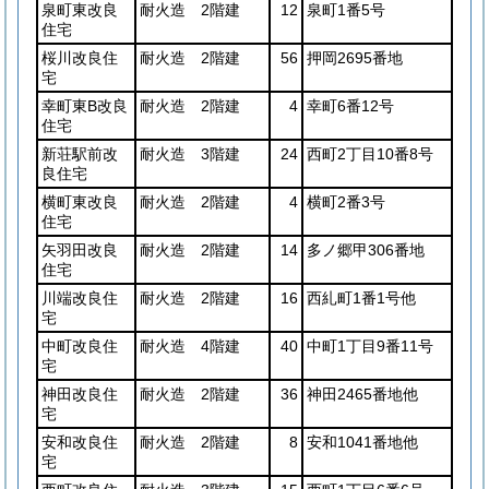
泉町東改良
耐火造 2階建
12
泉町1番5号
住宅
桜川改良住
耐火造 2階建
56
押岡2695番地
宅
幸町東B改良
耐火造 2階建
4
幸町6番12号
住宅
新荘駅前改
耐火造 3階建
24
西町2丁目10番8号
良住宅
横町東改良
耐火造 2階建
4
横町2番3号
住宅
矢羽田改良
耐火造 2階建
14
多ノ郷甲306番地
住宅
川端改良住
耐火造 2階建
16
西糺町1番1号他
宅
中町改良住
耐火造 4階建
40
中町1丁目9番11号
宅
神田改良住
耐火造 2階建
36
神田2465番地他
宅
安和改良住
耐火造 2階建
8
安和1041番地他
宅