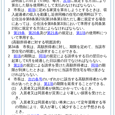
該明渡しの日までの間)
、毎月、
次項
に規定する方法により
算出した額を使用料として支払わなければならない。
2
市長は、
前項
に定める家賃を算出しようとするときは、収
入超過者の収入を勘案し近傍同種の住宅の使用料以下で、
公住法令第8条第2項
(第18条第1項ただし書に規定する場合
にあっては、公住法令第8条第3項において準用する同条第
2項)
に規定する方法によらなければならない。
3
第19条
、
第20条
及び
第21条
の規定は、
第1項
の使用料につ
いて準用する。
(高額所得者に対する明渡請求)
第34条
市長は、高額所得者に対し、期限を定めて、当該市
営住宅の明渡しを請求することができる。
2
前項
の期限は、
同項
の規定による請求をする日の翌日から
起算して6月を経過した日以後の日でなければならない。
3
第1項
の規定による請求を受けた高額所得者は、
同項
の期
限が到来したときは、速やかに当該市営住宅を明け渡さな
ければならない。
4
市長は、
次の各号
のいずれかに該当する高額所得者から申
出があったときは、
第1項
の期限を延長することができる。
(1)
入居者又は同居者が病気にかかっているとき。
(2)
入居者又は同居者が災害により著しい損害を受けたと
き。
(3)
入居者又は同居者が近い将来において定年退職する等
の理由により、収入が著しく減少することが予想される
とき。