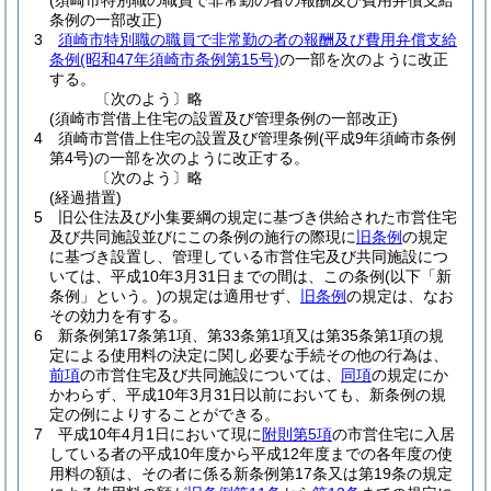
(須崎市特別職の職員で非常勤の者の報酬及び費用弁償支給
条例の一部改正)
3
須崎市特別職の職員で非常勤の者の報酬及び費用弁償支給
条例
(昭和47年須崎市条例第15号)
の一部を次のように改正
する。
〔次のよう〕略
(須崎市営借上住宅の設置及び管理条例の一部改正)
4
須崎市営借上住宅の設置及び管理条例
(平成9年須崎市条例
第4号)
の一部を次のように改正する。
〔次のよう〕略
(経過措置)
5
旧公住法及び小集要綱の規定に基づき供給された市営住宅
及び共同施設並びにこの条例の施行の際現に
旧条例
の規定
に基づき設置し、管理している市営住宅及び共同施設につ
いては、平成10年3月31日までの間は、この条例
(以下「新
条例」という。)
の規定は適用せず、
旧条例
の規定は、なお
その効力を有する。
6
新条例第17条第1項、第33条第1項又は第35条第1項の規
定による使用料の決定に関し必要な手続その他の行為は、
前項
の市営住宅及び共同施設については、
同項
の規定にか
かわらず、平成10年3月31日以前においても、新条例の規
定の例によりすることができる。
7
平成10年4月1日において現に
附則第5項
の市営住宅に入居
している者の平成10年度から平成12年度までの各年度の使
用料の額は、その者に係る新条例第17条又は第19条の規定