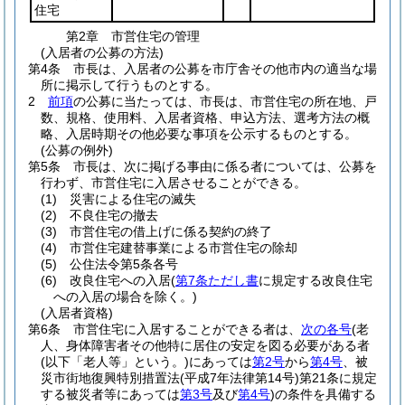
住宅
第2章
市営住宅の管理
(入居者の公募の方法)
第4条
市長は、入居者の公募を市庁舎その他市内の適当な場
所に掲示して行うものとする。
2
前項
の公募に当たっては、市長は、市営住宅の所在地、戸
数、規格、使用料、入居者資格、申込方法、選考方法の概
略、入居時期その他必要な事項を公示するものとする。
(公募の例外)
第5条
市長は、次に掲げる事由に係る者については、公募を
行わず、市営住宅に入居させることができる。
(1)
災害による住宅の滅失
(2)
不良住宅の撤去
(3)
市営住宅の借上げに係る契約の終了
(4)
市営住宅建替事業による市営住宅の除却
(5)
公住法令第5条各号
(6)
改良住宅への入居
(
第7条ただし書
に規定する改良住宅
への入居の場合を除く。)
(入居者資格)
第6条
市営住宅に入居することができる者は、
次の各号
(老
人、身体障害者その他特に居住の安定を図る必要がある者
(以下「老人等」という。)
にあっては
第2号
から
第4号
、被
災市街地復興特別措置法
(平成7年法律第14号)
第21条に規定
する被災者等にあっては
第3号
及び
第4号
)
の条件を具備する