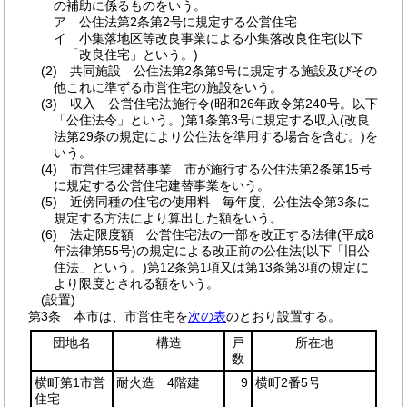
の補助に係るものをいう。
ア
公住法第2条第2号に規定する公営住宅
イ
小集落地区等改良事業による小集落改良住宅
(以下
「改良住宅」という。)
(2)
共同施設 公住法第2条第9号に規定する施設及びその
他これに準ずる市営住宅の施設をいう。
(3)
収入 公営住宅法施行令
(昭和26年政令第240号。以下
「公住法令」という。)
第1条第3号に規定する収入
(改良
法第29条の規定により公住法を準用する場合を含む。)
を
いう。
(4)
市営住宅建替事業 市が施行する公住法第2条第15号
に規定する公営住宅建替事業をいう。
(5)
近傍同種の住宅の使用料 毎年度、公住法令第3条に
規定する方法により算出した額をいう。
(6)
法定限度額 公営住宅法の一部を改正する法律
(平成8
年法律第55号)
の規定による改正前の公住法
(以下「旧公
住法」という。)
第12条第1項又は第13条第3項の規定に
より限度とされる額をいう。
(設置)
第3条
本市は、市営住宅を
次の表
のとおり設置する。
団地名
構造
戸
所在地
数
横町第1市営
耐火造 4階建
9
横町2番5号
住宅