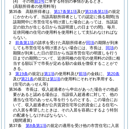
(4)
その他
前3号
に準ずる特別の事情があるとき。
(高額所得者の使用料等)
第35条
高額所得者は、
第17条第1項
及び
第33条第1項
の規定
にかかわらず、当該高額所得者としての認定に係る期間
(当
該期間中に市営住宅を明け渡した場合にあっては、当該認
定の効力が生じる日から当該明渡しの日までの間)
、毎月、
近傍同種の住宅の使用料を使用料として支払わなければな
らない。
2
前条第1項
の請求を受けた高額所得者が
同項
の期限が到来
しても市営住宅を明け渡さない場合には、市長は、
同項
の
期限が到来した日の翌日から当該市営住宅の明渡しを行う
日までの期間について、近傍同種の住宅の使用料の2倍に相
当する額以下で市長が定める額の金銭を徴収することがで
きる。
3
第19条
の規定は
第1項
の使用料及び
前項
の金銭に、
第20条
及び
第21条
の規定は
第1項
の使用料にそれぞれ準用する。
(住宅のあっせん等)
第36条
市長は、収入超過者から申出があった場合その他必
要があると認める場合は、当該収入超過者に対して、他の
適当な住宅のあっせん等を行うものとする。
この場合にお
いて、収入超過者が公共賃貸住宅等公的資金による住宅へ
の入居を希望したときは、その入居を容易にするよう特別
の配慮をしなければならない。
(期間通算)
第37条
第8条第1項
の規定の適用を受け他の市営住宅に入居