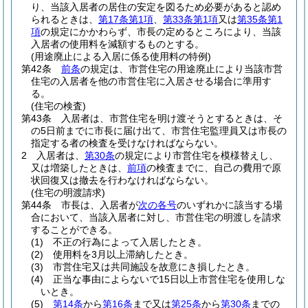
り、当該入居者の居住の安定を図るため必要があると認め
られるときは、
第17条第1項
、
第33条第1項
又は
第35条第1
項
の規定にかかわらず、市長の定めるところにより、当該
入居者の使用料を減額するものとする。
(用途廃止による入居に係る使用料の特例)
第42条
前条
の規定は、市営住宅の用途廃止により当該市営
住宅の入居者を他の市営住宅に入居させる場合に準用す
る。
(住宅の検査)
第43条
入居者は、市営住宅を明け渡そうとするときは、そ
の5日前までに市長に届け出て、市営住宅監理員又は市長の
指定する者の検査を受けなければならない。
2
入居者は、
第30条
の規定により市営住宅を模様替えし、
又は増築したときは、
前項
の検査までに、自己の費用で原
状回復又は撤去を行わなければならない。
(住宅の明渡請求)
第44条
市長は、入居者が
次の各号
のいずれかに該当する場
合において、当該入居者に対し、市営住宅の明渡しを請求
することができる。
(1)
不正の行為によって入居したとき。
(2)
使用料を3月以上滞納したとき。
(3)
市営住宅又は共同施設を故意にき損したとき。
(4)
正当な事由によらないで15日以上市営住宅を使用しな
いとき。
(5)
第14条
から
第16条
まで又は
第25条
から
第30条
までの