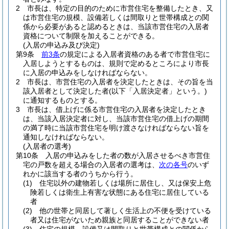
2
市長は、特定の目的のために市営住宅を整備したとき、又
は市営住宅の規模、設備若しくは間取りと世帯構成との関
係から必要があると認めるときは、当該市営住宅の入居者
資格について制限を加えることができる。
(入居の申込み及び決定)
第9条
前3条
の規定による入居者資格のある者で市営住宅に
入居しようとするものは、規則で定めるところにより市長
に入居の申込みをしなければならない。
2
市長は、市営住宅の入居者を決定したときは、その旨を当
該入居者として決定した者
(以下「入居決定者」という。)
に通知するものとする。
3
市長は、借上げに係る市営住宅の入居者を決定したとき
は、当該入居決定者に対し、当該市営住宅の借上げの期間
の満了時に当該市営住宅を明け渡さなければならない旨を
通知しなければならない。
(入居者の選考)
第10条
入居の申込みをした者の数が入居させるべき市営住
宅の戸数を超える場合の入居者の選考は、
次の各号
のいず
れかに該当する者のうちから行う。
(1)
住宅以外の建物若しくは場所に居住し、又は保安上危
険若しくは衛生上有害な状態にある住宅に居住している
者
(2)
他の世帯と同居して著しく生活上の不便を受けている
者又は住宅がないため親族と同居することができない者