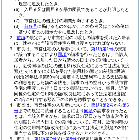
規定に違反したとき。
(6)
入居者又は同居者が暴力団員であることが判明したと
き。
(7)
市営住宅の借上げの期間が満了するとき。
(8)
前各号
に掲げるもののほか、この条例又はこの条例に
基づく市長の指示命令に違反したとき。
2
前項
の規定により市営住宅の明渡しの請求を受けた入居者
は、速やかに当該市営住宅を明け渡さなければならない。
3
市長は、市営住宅の入居者について、
第1項第1号
の規定
に該当することにより
同項
の請求を行ったときは、当該入
居者から、入居した日から請求の日までの期間について
は、近傍同種の住宅の使用料
(改良住宅にあっては法定限度
額)
とそれまでに支払を受けた使用料の額との差額に民法
(明治29年法律第89号)
に規定する法定利率による支払期後
の利息を付した額の金銭を、請求の日の翌日から当該市営
住宅の明渡しを行う日までの期間については、毎月、近傍
同種の住宅の使用料の額
(改良住宅にあっては法定限度額)
の2倍に相当する額以下の金銭を徴収することができる。
4
市長は、市営住宅の入居者について、
第1項第2号
から
第6
号
までの規定に該当することにより
同項
の請求を行ったと
きは、当該入居者から、請求の日の翌日から当該市営住宅
の明渡しを行う日までの期間について、毎月、近傍同種の
住宅の使用料の額
(改良住宅にあっては法定限度額)
の2倍に
相当する額以下の金銭を徴収することができる。
5
市長は、
第1項第7号
又は
第8号
の規定に該当することによ