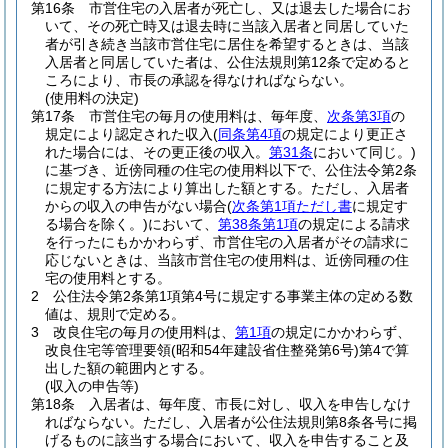
第16条
市営住宅の入居者が死亡し、又は退去した場合にお
いて、その死亡時又は退去時に当該入居者と同居していた
者が引き続き当該市営住宅に居住を希望するときは、当該
入居者と同居していた者は、公住法規則第12条で定めると
ころにより、市長の承認を得なければならない。
(使用料の決定)
第17条
市営住宅の毎月の使用料は、毎年度、
次条第3項
の
規定により認定された収入
(
同条第4項
の規定により更正さ
れた場合には、その更正後の収入。
第31条
において同じ。)
に基づき、近傍同種の住宅の使用料以下で、公住法令第2条
に規定する方法により算出した額とする。
ただし、入居者
からの収入の申告がない場合
(
次条第1項ただし書
に規定す
る場合を除く。)
において、
第38条第1項
の規定による請求
を行ったにもかかわらず、市営住宅の入居者がその請求に
応じないときは、当該市営住宅の使用料は、近傍同種の住
宅の使用料とする。
2
公住法令第2条第1項第4号に規定する事業主体の定める数
値は、規則で定める。
3
改良住宅の毎月の使用料は、
第1項
の規定にかかわらず、
改良住宅等管理要領
(昭和54年建設省住整発第6号)
第4で算
出した額の範囲内とする。
(収入の申告等)
第18条
入居者は、毎年度、市長に対し、収入を申告しなけ
ればならない。
ただし、入居者が公住法規則第8条各号に掲
げるものに該当する場合において、収入を申告すること及