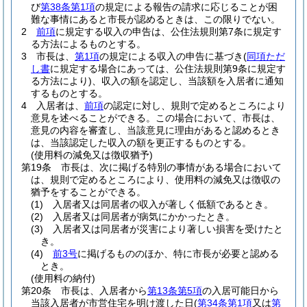
び
第38条第1項
の規定による報告の請求に応じることが困
難な事情にあると市長が認めるときは、この限りでない。
2
前項
に規定する収入の申告は、公住法規則第7条に規定す
る方法によるものとする。
3
市長は、
第1項
の規定による収入の申告に基づき
(
同項ただ
し書
に規定する場合にあっては、公住法規則第9条に規定す
る方法により)
、収入の額を認定し、当該額を入居者に通知
するものとする。
4
入居者は、
前項
の認定に対し、規則で定めるところにより
意見を述べることができる。
この場合において、市長は、
意見の内容を審査し、当該意見に理由があると認めるとき
は、当該認定した収入の額を更正するものとする。
(使用料の減免又は徴収猶予)
第19条
市長は、次に掲げる特別の事情がある場合において
は、規則で定めるところにより、使用料の減免又は徴収の
猶予をすることができる。
(1)
入居者又は同居者の収入が著しく低額であるとき。
(2)
入居者又は同居者が病気にかかったとき。
(3)
入居者又は同居者が災害により著しい損害を受けたと
き。
(4)
前3号
に掲げるもののほか、特に市長が必要と認める
とき。
(使用料の納付)
第20条
市長は、入居者から
第13条第5項
の入居可能日から
当該入居者が市営住宅を明け渡した日
(
第34条第1項
又は
第