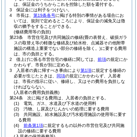
は、保証金のうちからこれを控除した額を還付する。
3
保証金には利子をつけない。
4
市長は、
第19条各号
に掲げる特別の事情がある場合にお
いては、規則で定めるところにより、保証金の減免又は徴
収の猶予をすることができる。
(修繕費用等の負担)
第23条
市営住宅及び共同施設の修繕
(畳の表替え、破損ガラ
スの取替え等の軽微な修繕及び給水栓、点滅器その他附帯
施設の構造上重要でない部分の修繕を除く。)
に要する費用
は、市の負担とする。
2
借上げに係る市営住宅の修繕に関しては、
前項
の規定にか
かわらず、市長が別に定める。
3
入居者の責に帰すべき事由により
第1項
に規定する修繕の
必要が生じたときは、
同項
の規定にかかわらず、入居者
は、市長の指示に従い、修繕し、又はその費用を負担しな
ければならない。
(入居者の費用負担義務)
第24条
次に掲げる費用は、入居者の負担とする。
(1)
電気、ガス、水道及び下水道の使用料
(2)
汚物、し尿及びじんかいの処理に要する費用
(3)
共同施設、給水施設及び汚水処理施設の使用等に要す
る費用
(4)
前条第1項
に規定するもの以外の市営住宅及び共同施
設の修繕に要する費用
(入居者の保管義務等)